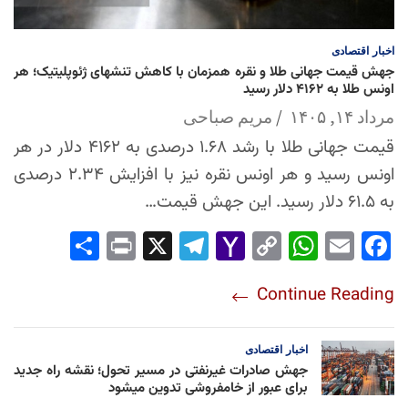
اخبار
اقتصادی
جهش قیمت جهانی طلا و نقره همزمان با کاهش تنشهای ژئوپلیتیک؛ هر
اونس طلا به ۴۱۶۲ دلار رسید
مرداد ۱۴, ۱۴۰۵
مریم صباحی
قیمت جهانی طلا با رشد ۱.۶۸ درصدی به ۴۱۶۲ دلار در هر
اونس رسید و هر اونس نقره نیز با افزایش ۲.۳۴ درصدی
به ۶۱.۵ دلار رسید. این جهش قیمت…
Sha
Pri
X
Tel
Yah
Co
Wh
Em
Fac
re
nt
egr
oo
py
ats
ail
ebo
Continue Reading
am
Mai
Lin
Ap
ok
l
k
p
اخبار
اقتصادی
جهش صادرات غیرنفتی در مسیر تحول؛ نقشه راه جدید
برای عبور از خامفروشی تدوین میشود