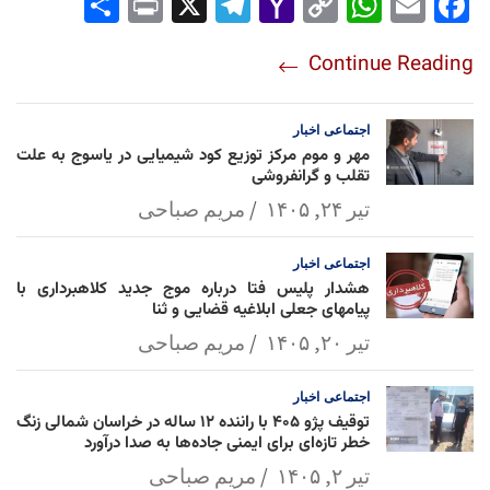
Sha
Pri
X
Tel
Yah
Co
Wh
Em
Fac
re
nt
egr
oo
py
ats
ail
ebo
Continue Reading
am
Mai
Lin
Ap
ok
l
k
p
اجتماعی
اخبار
مهر و موم مرکز توزیع کود شیمیایی در یاسوج به علت
تقلب و گرانفروشی
تیر ۲۴, ۱۴۰۵
مریم صباحی
اجتماعی
اخبار
هشدار پلیس فتا درباره موج جدید کلاهبرداری با
پیامهای جعلی ابلاغیه قضایی و ثنا
تیر ۲۰, ۱۴۰۵
مریم صباحی
اجتماعی
اخبار
توقیف پژو ۴۰۵ با راننده ۱۲ ساله در خراسان شمالی زنگ
خطر تازه‌ای برای ایمنی جاده‌ها به صدا درآورد
تیر ۲, ۱۴۰۵
مریم صباحی