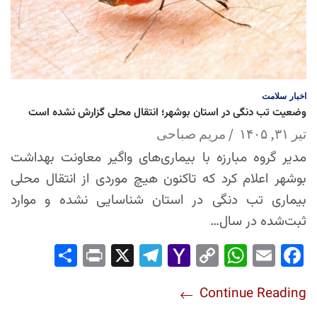
اخبار
سلامت
وضعیت تب دنگی در استان بوشهر؛ انتقال محلی گزارش نشده است
تیر ۳۱, ۱۴۰۵
مریم صباحی
مدیر گروه مبارزه با بیماری‌های واگیر معاونت بهداشت
بوشهر اعلام کرد که تاکنون هیچ موردی از انتقال محلی
بیماری تب دنگی در استان شناسایی نشده و موارد
ثبت‌شده در سال…
Sha
Pri
X
Tel
Yah
Co
Wh
Em
Fac
re
nt
egr
oo
py
ats
ail
ebo
Continue Reading
am
Mai
Lin
Ap
ok