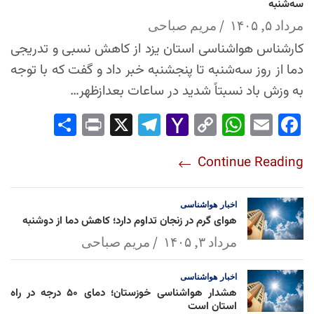
سه‌شنبه
مرداد ۵, ۱۴۰۵
مریم صباحی
کارشناس هواشناسی استان یزد از کاهش نسبی و تدریجی
دما از روز سه‌شنبه تا پنجشنبه خبر داد و گفت که با توجه
به وزش باد نسبتاً شدید در ساعات بعدازظهر…
Sha
Pri
X
Tel
Yah
Co
Wh
Em
Fac
re
nt
egr
oo
py
ats
ail
ebo
Continue Reading
am
Mai
Lin
Ap
ok
l
k
p
اخبار
هواشناسی
هوای گرم در زنجان تداوم دارد؛ کاهش دما از دوشنبه
مرداد ۳, ۱۴۰۵
مریم صباحی
اخبار
هواشناسی
هشدار هواشناسی خوزستان؛ دمای ۵۰ درجه در راه
استان است