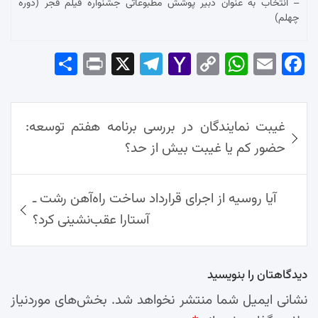
– انتخاب به عنوان دبیر پوشش مطبوعاتی جشنواره فیلم فجر (دوره
چهلم)
Sha
Pri
X
Tel
Yah
Co
Wh
Em
Fac
re
nt
egr
oo
py
ats
ail
ebo
ok
راهبری
Ap
Lin
Mai
am
غیبت نمایندگان در بررسی برنامه هفتم توسعه:
نوشته‌ها
p
k
l
حضور کم یا غیبت بیش از حد؟
آیا روسیه از اجرای قرارداد ساخت راه‌آهن رشت ـ
آستارا عقب‌نشینی کرد؟
دیدگاهتان را بنویسید
نشانی ایمیل شما منتشر نخواهد شد.
بخش‌های موردنیاز