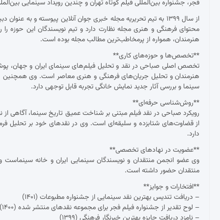
فجر، جشنواره بین‌المللی فیلم کوتاه تهران و چندین رویداد سینمایی بین‌ال
از سال ۱۳۹۹ به تیم تحریریه مجله خبری جوان آنلاین پیوسته و به عنو
محتوای فرهنگی و هنری مجله نظارت دارد و تیم نویسندگان این حوزه را ر
هنرمندان، همواره از پرمخاطب‌ترین مطالب مجله بوده است.
**تخصص‌ها و حوزه‌های کاری**
تخصص اصلی صباحی در نقد و تحلیل فیلم‌های سینمای ایران و جهان، پوشش ج
هنرمندان و تحلیل جریان‌های فرهنگی و هنری معاصر است. وی همچنین د
سینما و بررسی آثار جدید نمایش خانگی تجربه قابل توجهی دارد.
**روش‌شناسی حرفه‌ای**
رویکرد صباحی در نقد فیلم مبتنی بر شناخت عمیق تاریخ سینما، آگاهی از نظ
از قضاوت‌های شتابزده و سلیقه‌ای است. وی در نقدهای خود بر تحلیل فرم و مح
دارد.
**عضویت در نهادهای تخصصی**
وی عضو انجمن منتقدان و نویسندگان سینمایی ایران و خانه سینماست و 
منتقدان حضور داشته است.
**افتخارات و جوایز**
– دریافت تندیس بهترین نقد سینمایی از جشنواره مطبوعات (۱۴۰۱)
– لوح تقدیر از جشنواره فیلم فجر برای مجموعه نقدهای منتشر شده (۱۴۰۰)
– نامزد دریافت جایزه بهترین خبرنگار فرهنگی (۱۳۹۹)