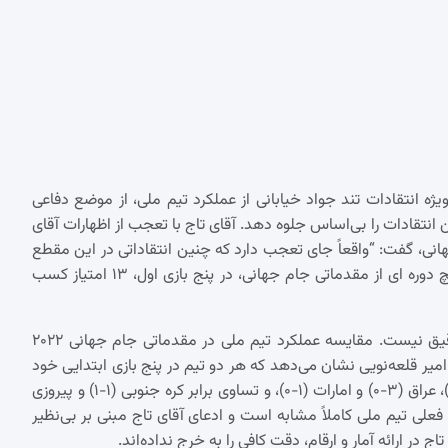
ژه انتقادات تند جواد خیابانی از عملکرد تیم ملی، از موضع دفاعی
ن انتقادات را بی‌اساس جلوه دهد. آقای تاج با تعجب از اظهارات آقای
جهانی، گفت: “واقعاً جای تعجب دارد که چنین انتقاداتی در این مقطع
مطرح می‌شود. ما عملکردی بسیار خوب داشته‌ایم و تا به حال در هیچ دوره ای از مقدماتی جام جهانی، در پنج بازی اول، ۱۳ امتیاز کسب
اما بررسی دقیق‌تر آمارها نشان می‌دهد که ادعای آقای تاج چندان دقیق نیست. مقایسه عملکرد تیم ملی در مقدماتی جام جهانی ۲۰۲۲
ر قلعه‌نویی نشان می‌دهد که هر دو تیم در پنج بازی ابتدایی خود
به ۱۳ امتیاز دست یافته‌اند. تیم ملی در آن زمان با غلبه بر سوریه (۱-۰)، عراق (۳-۰) و امارات (۱-۰)، و تساوی برابر کره جنوبی (۱-۱) و پیروزی
با عملکرد فعلی تیم ملی کاملاً مشابه است و ادعای آقای تاج مبنی بر بی‌نظیر
 در ارائه آمار و ارقام، دقت کافی را به خرج نداده‌اند.