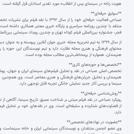
هویت زنانه در سینمای پس از انقلاب» مورد تقدیر استادان قرار گرفته است.
**سوابق حرفه‌ای**
صباحی فعالیت حرفه‌ای خود را از سال ۱۳۹۲
منتقد با چندین روزنامه سراسری و پایگاه خبری معتبر همکاری داشته ا
فجر، جشنواره بین‌المللی فیلم کوتاه تهران و چندین رویداد سینمایی بین‌ال
از سال ۱۳۹۹ به تیم تحریریه مجله خبری جوان آنلاین پیوسته و به عنو
محتوای فرهنگی و هنری مجله نظارت دارد و تیم نویسندگان این حوزه را ر
هنرمندان، همواره از پرمخاطب‌ترین مطالب مجله بوده است.
**تخصص‌ها و حوزه‌های کاری**
تخصص اصلی صباحی در نقد و تحلیل فیلم‌های سینمای ایران و جهان، پوشش ج
هنرمندان و تحلیل جریان‌های فرهنگی و هنری معاصر است. وی همچنین د
سینما و بررسی آثار جدید نمایش خانگی تجربه قابل توجهی دارد.
**روش‌شناسی حرفه‌ای**
رویکرد صباحی در نقد فیلم مبتنی بر شناخت عمیق تاریخ سینما، آگاهی از نظ
از قضاوت‌های شتابزده و سلیقه‌ای است. وی در نقدهای خود بر تحلیل فرم و مح
دارد.
**عضویت در نهادهای تخصصی**
وی عضو انجمن منتقدان و نویسندگان سینمایی ایران و خانه سینماست و 