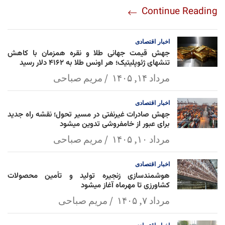
re
nt
egr
oo
py
ats
ail
ebo
Continue Reading
am
Mai
Lin
Ap
ok
l
k
p
اخبار
اقتصادی
جهش قیمت جهانی طلا و نقره همزمان با کاهش
تنشهای ژئوپلیتیک؛ هر اونس طلا به ۴۱۶۲ دلار رسید
مرداد ۱۴, ۱۴۰۵
مریم صباحی
اخبار
اقتصادی
جهش صادرات غیرنفتی در مسیر تحول؛ نقشه راه جدید
برای عبور از خامفروشی تدوین میشود
مرداد ۱۰, ۱۴۰۵
مریم صباحی
اخبار
اقتصادی
هوشمندسازی زنجیره تولید و تأمین محصولات
کشاورزی تا مهرماه آغاز میشود
مرداد ۷, ۱۴۰۵
مریم صباحی