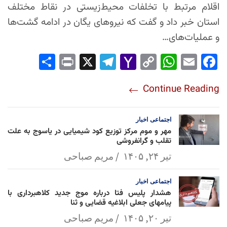
اقلام مرتبط با تخلفات محیط‌زیستی در نقاط مختلف
استان خبر داد و گفت که نیروهای یگان در ادامه گشت‌ها
و عملیات‌های…
Sha
Pri
X
Tel
Yah
Co
Wh
Em
Fac
re
nt
egr
oo
py
ats
ail
ebo
Continue Reading
am
Mai
Lin
Ap
ok
l
k
p
اجتماعی
اخبار
مهر و موم مرکز توزیع کود شیمیایی در یاسوج به علت
تقلب و گرانفروشی
تیر ۲۴, ۱۴۰۵
مریم صباحی
اجتماعی
اخبار
هشدار پلیس فتا درباره موج جدید کلاهبرداری با
پیامهای جعلی ابلاغیه قضایی و ثنا
تیر ۲۰, ۱۴۰۵
مریم صباحی