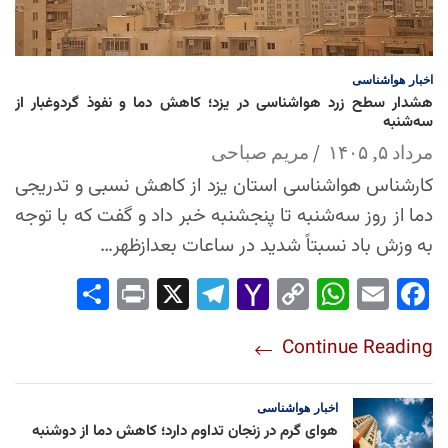
اخبار
هواشناسی
هشدار سطح زرد هواشناسی در یزد؛ کاهش دما و نفوذ گردوغبار از
سه‌شنبه
مرداد ۵, ۱۴۰۵
مریم صباحی
کارشناس هواشناسی استان یزد از کاهش نسبی و تدریجی
دما از روز سه‌شنبه تا پنجشنبه خبر داد و گفت که با توجه
به وزش باد نسبتاً شدید در ساعات بعدازظهر…
Sha
Pri
X
Tel
Yah
Co
Wh
Em
Fac
re
nt
egr
oo
py
ats
ail
ebo
Continue Reading
am
Mai
Lin
Ap
ok
l
k
p
اخبار
هواشناسی
هوای گرم در زنجان تداوم دارد؛ کاهش دما از دوشنبه