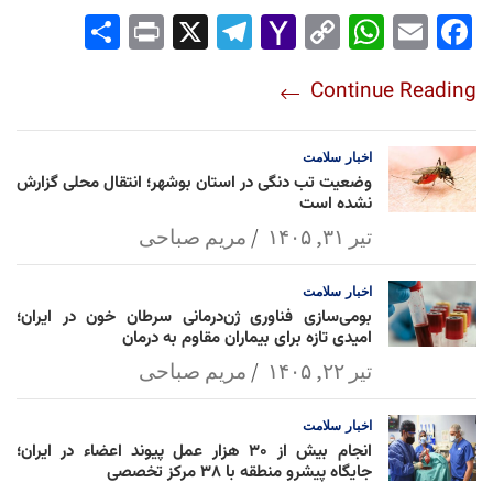
Sha
Pri
X
Tel
Yah
Co
Wh
Em
Fac
re
nt
egr
oo
py
ats
ail
ebo
Continue Reading
am
Mai
Lin
Ap
ok
l
k
p
اخبار
سلامت
وضعیت تب دنگی در استان بوشهر؛ انتقال محلی گزارش
نشده است
تیر ۳۱, ۱۴۰۵
مریم صباحی
اخبار
سلامت
بومی‌سازی فناوری ژن‌درمانی سرطان خون در ایران؛
امیدی تازه برای بیماران مقاوم به درمان
تیر ۲۲, ۱۴۰۵
مریم صباحی
اخبار
سلامت
انجام بیش از ۳۰ هزار عمل پیوند اعضاء در ایران؛
جایگاه پیشرو منطقه با ۳۸ مرکز تخصصی