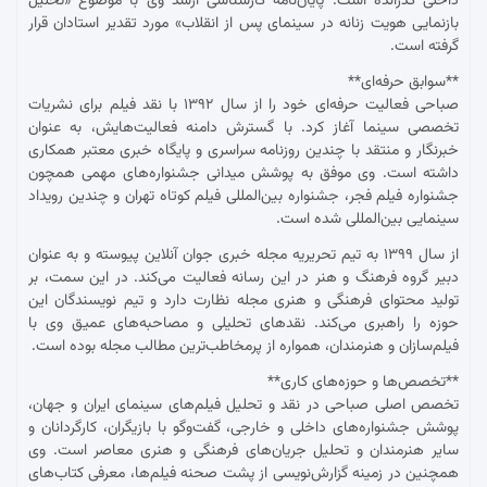
داخلی گذرانده است. پایان‌نامه کارشناسی ارشد وی با موضوع «تحلیل
بازنمایی هویت زنانه در سینمای پس از انقلاب» مورد تقدیر استادان قرار
گرفته است.
**سوابق حرفه‌ای**
صباحی فعالیت حرفه‌ای خود را از سال ۱۳۹۲ با نقد فیلم برای نشریات
تخصصی سینما آغاز کرد. با گسترش دامنه فعالیت‌هایش، به عنوان
خبرنگار و منتقد با چندین روزنامه سراسری و پایگاه خبری معتبر همکاری
داشته است. وی موفق به پوشش میدانی جشنواره‌های مهمی همچون
جشنواره فیلم فجر، جشنواره بین‌المللی فیلم کوتاه تهران و چندین رویداد
سینمایی بین‌المللی شده است.
از سال ۱۳۹۹ به تیم تحریریه مجله خبری جوان آنلاین پیوسته و به عنوان
دبیر گروه فرهنگ و هنر در این رسانه فعالیت می‌کند. در این سمت، بر
تولید محتوای فرهنگی و هنری مجله نظارت دارد و تیم نویسندگان این
حوزه را راهبری می‌کند. نقدهای تحلیلی و مصاحبه‌های عمیق وی با
فیلم‌سازان و هنرمندان، همواره از پرمخاطب‌ترین مطالب مجله بوده است.
**تخصص‌ها و حوزه‌های کاری**
تخصص اصلی صباحی در نقد و تحلیل فیلم‌های سینمای ایران و جهان،
پوشش جشنواره‌های داخلی و خارجی، گفت‌وگو با بازیگران، کارگردانان و
سایر هنرمندان و تحلیل جریان‌های فرهنگی و هنری معاصر است. وی
همچنین در زمینه گزارش‌نویسی از پشت صحنه فیلم‌ها، معرفی کتاب‌های