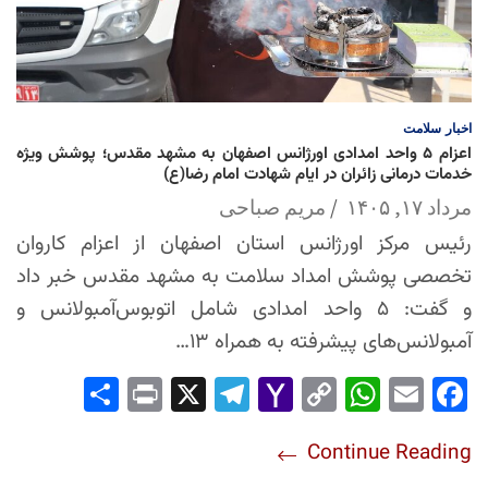
اخبار
سلامت
اعزام ۵ واحد امدادی اورژانس اصفهان به مشهد مقدس؛ پوشش ویژه
خدمات درمانی زائران در ایام شهادت امام رضا(ع)
مرداد ۱۷, ۱۴۰۵
مریم صباحی
رئیس مرکز اورژانس استان اصفهان از اعزام کاروان
تخصصی پوشش امداد سلامت به مشهد مقدس خبر داد
و گفت: ۵ واحد امدادی شامل اتوبوس‌آمبولانس و
آمبولانس‌های پیشرفته به همراه ۱۳…
Sha
Pri
X
Tel
Yah
Co
Wh
Em
Fac
re
nt
egr
oo
py
ats
ail
ebo
Continue Reading
am
Mai
Lin
Ap
ok