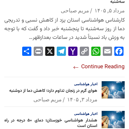
سه‌شنبه
مرداد ۵, ۱۴۰۵
مریم صباحی
کارشناس هواشناسی استان یزد از کاهش نسبی و تدریجی
دما از روز سه‌شنبه تا پنجشنبه خبر داد و گفت که با توجه
به وزش باد نسبتاً شدید در ساعات بعدازظهر…
Sha
Pri
X
Tel
Yah
Co
Wh
Em
Fac
re
nt
egr
oo
py
ats
ail
ebo
Continue Reading
am
Mai
Lin
Ap
ok
l
k
p
اخبار
هواشناسی
هوای گرم در زنجان تداوم دارد؛ کاهش دما از دوشنبه
مرداد ۳, ۱۴۰۵
مریم صباحی
اخبار
هواشناسی
هشدار هواشناسی خوزستان؛ دمای ۵۰ درجه در راه
استان است