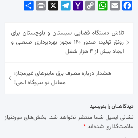
Sha
Pri
X
Tel
Yah
Co
Wh
Em
Fac
re
nt
egr
oo
py
ats
ail
ebo
ok
راهبری
Ap
Lin
Mai
am
تلاش دستگاه قضایی سیستان و بلوچستان برای
نوشته‌ها
p
k
l
رونق تولید؛ صدور ۱۶۰ مجوز بهره‌برداری صنعتی و
ایجاد بیش از ۴ هزار شغل
هشدار درباره مصرف برق ماینرهای غیرمجاز؛
معادل دو نیروگاه اتمی!
دیدگاهتان را بنویسید
نشانی ایمیل شما منتشر نخواهد شد.
بخش‌های موردنیاز
علامت‌گذاری شده‌اند
*