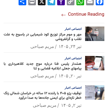
Sha
Pri
X
Tel
Yah
Co
Wh
Em
Fac
re
nt
egr
oo
py
ats
ail
ebo
Continue Reading
am
Mai
Lin
Ap
ok
l
k
p
اجتماعی
اخبار
مهر و موم مرکز توزیع کود شیمیایی در یاسوج به علت
تقلب و گرانفروشی
تیر ۲۴, ۱۴۰۵
مریم صباحی
اجتماعی
اخبار
هشدار پلیس فتا درباره موج جدید کلاهبرداری با
پیامهای جعلی ابلاغیه قضایی و ثنا
تیر ۲۰, ۱۴۰۵
مریم صباحی
اجتماعی
اخبار
توقیف پژو ۴۰۵ با راننده ۱۲ ساله در خراسان شمالی زنگ
خطر تازه‌ای برای ایمنی جاده‌ها به صدا درآورد
تیر ۲, ۱۴۰۵
مریم صباحی