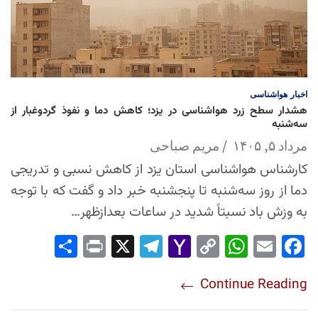
اخبار
هواشناسی
هشدار سطح زرد هواشناسی در یزد؛ کاهش دما و نفوذ گردوغبار از
سه‌شنبه
مرداد ۵, ۱۴۰۵
مریم صباحی
کارشناس هواشناسی استان یزد از کاهش نسبی و تدریجی
دما از روز سه‌شنبه تا پنجشنبه خبر داد و گفت که با توجه
به وزش باد نسبتاً شدید در ساعات بعدازظهر…
Sha
Pri
X
Tel
Yah
Co
Wh
Em
Fac
re
nt
egr
oo
py
ats
ail
ebo
Continue Reading
am
Mai
Lin
Ap
ok
l
k
p