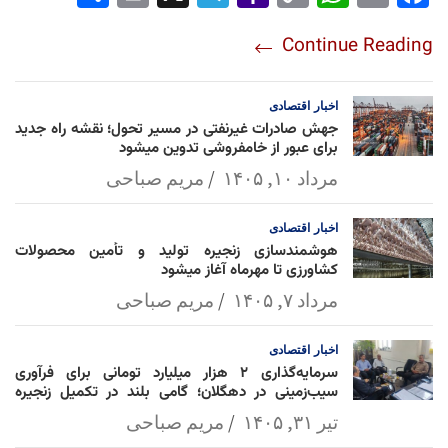
re
nt
egr
oo
py
ats
ail
ebo
Continue Reading
am
Mai
Lin
Ap
ok
l
k
p
اخبار
اقتصادی
جهش صادرات غیرنفتی در مسیر تحول؛ نقشه راه جدید
برای عبور از خامفروشی تدوین میشود
مرداد ۱۰, ۱۴۰۵
مریم صباحی
اخبار
اقتصادی
هوشمندسازی زنجیره تولید و تأمین محصولات
کشاورزی تا مهرماه آغاز میشود
مرداد ۷, ۱۴۰۵
مریم صباحی
اخبار
اقتصادی
سرمایه‌گذاری ۲ هزار میلیارد تومانی برای فرآوری
سیب‌زمینی در دهگلان؛ گامی بلند در تکمیل زنجیره
ارزش کشاورزی
تیر ۳۱, ۱۴۰۵
مریم صباحی