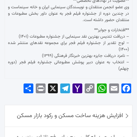
**عضویت در نهادهای تخصصی**
وی عضو انجمن منتقدان و نویسندگان سینمایی ایران و خانه سینماست و
در چندین دوره از جشنواره فیلم فجر به عنوان داور بخش مطبوعات و
منتقدان حضور داشته است.
**افتخارات و جوایز**
– دریافت تندیس بهترین نقد سینمایی از جشنواره مطبوعات (۱۴۰۱)
– لوح تقدیر از جشنواره فیلم فجر برای مجموعه نقدهای منتشر شده
(۱۴۰۰)
– نامزد دریافت جایزه بهترین خبرنگار فرهنگی (۱۳۹۹)
– انتخاب به عنوان دبیر پوشش مطبوعاتی جشنواره فیلم فجر (دوره
چهلم)
Sha
Pri
X
Tel
Yah
Co
Wh
Em
Fac
re
nt
egr
oo
py
ats
ail
ebo
ok
راهبری
Ap
Lin
Mai
am
افزایش هزینه ساخت مسکن و رکود بازار مسکن
نوشته‌ها
p
k
l