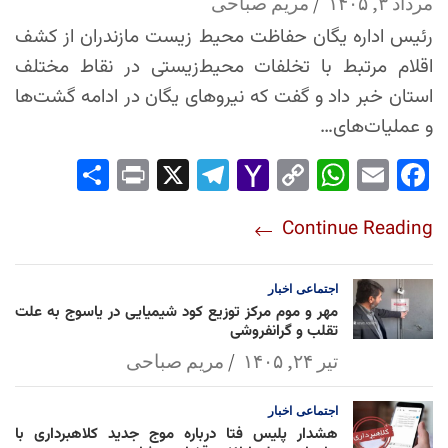
مرداد ۳, ۱۴۰۵
مریم صباحی
رئیس اداره یگان حفاظت محیط زیست مازندران از کشف
اقلام مرتبط با تخلفات محیط‌زیستی در نقاط مختلف
استان خبر داد و گفت که نیروهای یگان در ادامه گشت‌ها
و عملیات‌های…
Sha
Pri
X
Tel
Yah
Co
Wh
Em
Fac
re
nt
egr
oo
py
ats
ail
ebo
Continue Reading
am
Mai
Lin
Ap
ok
l
k
p
اجتماعی
اخبار
مهر و موم مرکز توزیع کود شیمیایی در یاسوج به علت
تقلب و گرانفروشی
تیر ۲۴, ۱۴۰۵
مریم صباحی
اجتماعی
اخبار
هشدار پلیس فتا درباره موج جدید کلاهبرداری با