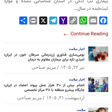
بیماری تب دنگی در استان شناسایی نشده و موارد
ثبت‌شده در سال…
Sha
Pri
X
Tel
Yah
Co
Wh
Em
Fac
re
nt
egr
oo
py
ats
ail
ebo
Continue Reading
am
Mai
Lin
Ap
ok
l
k
p
اخبار
سلامت
بومی‌سازی فناوری ژن‌درمانی سرطان خون در ایران؛
امیدی تازه برای بیماران مقاوم به درمان
تیر ۲۲, ۱۴۰۵
مریم صباحی
اخبار
سلامت
انجام بیش از ۳۰ هزار عمل پیوند اعضاء در ایران؛
جایگاه پیشرو منطقه با ۳۸ مرکز تخصصی
اردیبهشت ۳۱, ۱۴۰۵
مریم صباحی
سلامت