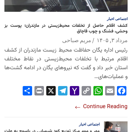
اجتماعی
اخبار
کشف اقلام حاصل از تخلفات محیط‌زیستی در مازندران؛ پوست بز
وحشی، فشنگ و چوب قاچاق
مرداد ۳, ۱۴۰۵
مریم صباحی
رئیس اداره یگان حفاظت محیط زیست مازندران از کشف
اقلام مرتبط با تخلفات محیط‌زیستی در نقاط مختلف
استان خبر داد و گفت که نیروهای یگان در ادامه گشت‌ها
و عملیات‌های…
Sha
Pri
X
Tel
Yah
Co
Wh
Em
Fac
re
nt
egr
oo
py
ats
ail
ebo
Continue Reading
am
Mai
Lin
Ap
ok
l
k
p
اجتماعی
اخبار
مهر و موم مرکز توزیع کود شیمیایی در یاسوج به علت