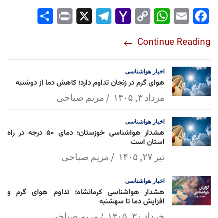
Sha
Pri
X
Tel
Yah
Co
Wh
Em
Fac
re
nt
egr
oo
py
ats
ail
ebo
Continue Reading
am
Mai
Lin
Ap
ok
l
k
p
اخبار
هواشناسی
هوای گرم در زنجان تداوم دارد؛ کاهش دما از دوشنبه
مرداد ۳, ۱۴۰۵
مریم صباحی
اخبار
هواشناسی
هشدار هواشناسی خوزستان؛ دمای ۵۰ درجه در راه
استان است
تیر ۲۷, ۱۴۰۵
مریم صباحی
اخبار
هواشناسی
هشدار هواشناسی کرمانشاه؛ تداوم هوای گرم و
افزایش دما تا سهشنبه
خرداد ۳۰, ۱۴۰۵
مریم صباحی