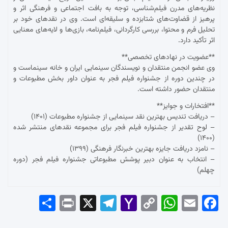
نظریه‌های مدرن فیلم‌شناسی، توجه به بافت اجتماعی و فرهنگی اثر و
پرهیز از قضاوت‌های شتابزده و سلیقه‌ای است. وی در نقدهای خود بر
تحلیل فرم و محتوا، بررسی کارگردانی، فیلم‌نامه، بازی‌ها و لایه‌های معنایی
اثر تأکید دارد.
**عضویت در نهادهای تخصصی**
وی عضو انجمن منتقدان و نویسندگان سینمایی ایران و خانه سینماست و
در چندین دوره از جشنواره فیلم فجر به عنوان داور بخش مطبوعات و
منتقدان حضور داشته است.
**افتخارات و جوایز**
– دریافت تندیس بهترین نقد سینمایی از جشنواره مطبوعات (۱۴۰۱)
– لوح تقدیر از جشنواره فیلم فجر برای مجموعه نقدهای منتشر شده
(۱۴۰۰)
– نامزد دریافت جایزه بهترین خبرنگار فرهنگی (۱۳۹۹)
– انتخاب به عنوان دبیر پوشش مطبوعاتی جشنواره فیلم فجر (دوره
چهلم)
Sha
Pri
X
Tel
Yah
Co
Wh
Em
Fac
re
nt
egr
oo
py
ats
ail
ebo