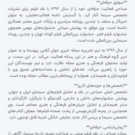
**سوابق حرفه‌ای**
صباحی فعالیت حرفه‌ای خود را از سال ۱۳۹۲ با نقد فیلم برای نشریات
تخصصی سینما آغاز کرد. با گسترش دامنه فعالیت‌هایش، به عنوان
خبرنگار و منتقد با چندین روزنامه سراسری و پایگاه خبری معتبر همکاری
داشته است. وی موفق به پوشش میدانی جشنواره‌های مهمی همچون
جشنواره فیلم فجر، جشنواره بین‌المللی فیلم کوتاه تهران و چندین رویداد
سینمایی بین‌المللی شده است.
از سال ۱۳۹۹ به تیم تحریریه مجله خبری جوان آنلاین پیوسته و به عنوان
دبیر گروه فرهنگ و هنر در این رسانه فعالیت می‌کند. در این سمت، بر
تولید محتوای فرهنگی و هنری مجله نظارت دارد و تیم نویسندگان این
حوزه را راهبری می‌کند. نقدهای تحلیلی و مصاحبه‌های عمیق وی با
فیلم‌سازان و هنرمندان، همواره از پرمخاطب‌ترین مطالب مجله بوده است.
**تخصص‌ها و حوزه‌های کاری**
تخصص اصلی صباحی در نقد و تحلیل فیلم‌های سینمای ایران و جهان،
پوشش جشنواره‌های داخلی و خارجی، گفت‌وگو با بازیگران، کارگردانان و
سایر هنرمندان و تحلیل جریان‌های فرهنگی و هنری معاصر است. وی
همچنین در زمینه گزارش‌نویسی از پشت صحنه فیلم‌ها، معرفی کتاب‌های
تخصصی سینما و بررسی آثار جدید نمایش خانگی تجربه قابل توجهی دارد.
**روش‌شناسی حرفه‌ای**
رویکرد صباحی در نقد فیلم مبتنی بر شناخت عمیق تاریخ سینما، آگاهی از