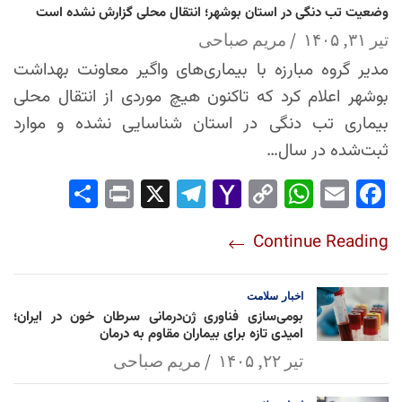
وضعیت تب دنگی در استان بوشهر؛ انتقال محلی گزارش نشده است
تیر ۳۱, ۱۴۰۵
مریم صباحی
مدیر گروه مبارزه با بیماری‌های واگیر معاونت بهداشت
بوشهر اعلام کرد که تاکنون هیچ موردی از انتقال محلی
بیماری تب دنگی در استان شناسایی نشده و موارد
ثبت‌شده در سال…
Sha
Pri
X
Tel
Yah
Co
Wh
Em
Fac
re
nt
egr
oo
py
ats
ail
ebo
Continue Reading
am
Mai
Lin
Ap
ok
l
k
p
اخبار
سلامت
بومی‌سازی فناوری ژن‌درمانی سرطان خون در ایران؛
امیدی تازه برای بیماران مقاوم به درمان
تیر ۲۲, ۱۴۰۵
مریم صباحی