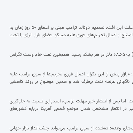
در معاملات روز سه‌شنبه بازار آسیا، قیمت جهانی نفت کاهش یافت. علت این افت، تصمیم دونالد ترامپ مبنی بر اعطای ۵۰ روز زمان به
امتناع از اعمال تحریم‌های فوری علیه مسکو، فضای بازار انرژی را تحت
مطابق گزارش‌ها، قیمت نفت برنت با افتی معادل ۵۶ سنت (۰.۸ درصد) به ۶۸.۶۵ دلار در هر بشکه رسید. همچنین نفت خام وست تگزاس
کارشناس بازار کالا در مؤسسه مالی UBS، اظهار کرد: «بازار پیش از این نگران اعمال فوری تحریم‌ها از سوی ترامپ علیه
گرانی‌ها در خصوص کاهش ناگهانی عرضه نفت برطرف شد و همین موضوع بر روند کاهشی
رفت، اما پس از انتشار خبر مهلت ترامپ، امیدواری نسبت به جلوگیری
 نیز در انتظار مشخص شدن موضع قطعی آمریکا درباره کشورهای
 اجرای تحریم‌های وعده‌داده‌شده از سوی ترامپ می‌تواند چشم‌انداز بازار جهانی