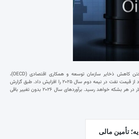
با وجود این شرایط، بانک آمریکایی گلدمن ساکس با در نظر گرفتن کاهش ذخایر سازمان توسعه و همکاری اقتصادی (OECD)،
محدودیت‌های تولید روسیه و احتمال اختلال در عرضه، پیش‌بینی خود از قیمت نفت در نیمه دوم سال ۲۰۲۵ را افزایش داد. طبق گزارش
این بانک، قیمت متوسط نفت برنت به ۶۶ دلار و نفت WTI به ۶۳ دلار در هر بشکه خواهد رسید. برآوردهای سال ۲۰۲۶ بدون تغییر باقی