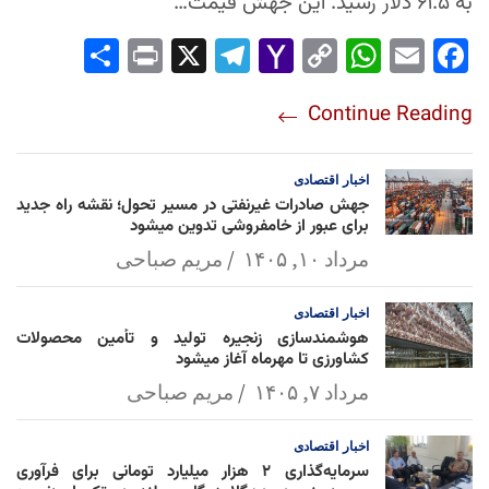
به ۶۱.۵ دلار رسید. این جهش قیمت…
Sha
Pri
X
Tel
Yah
Co
Wh
Em
Fac
re
nt
egr
oo
py
ats
ail
ebo
Continue Reading
am
Mai
Lin
Ap
ok
l
k
p
اخبار
اقتصادی
جهش صادرات غیرنفتی در مسیر تحول؛ نقشه راه جدید
برای عبور از خامفروشی تدوین میشود
مرداد ۱۰, ۱۴۰۵
مریم صباحی
اخبار
اقتصادی
هوشمندسازی زنجیره تولید و تأمین محصولات
کشاورزی تا مهرماه آغاز میشود
مرداد ۷, ۱۴۰۵
مریم صباحی
اخبار
اقتصادی
سرمایه‌گذاری ۲ هزار میلیارد تومانی برای فرآوری