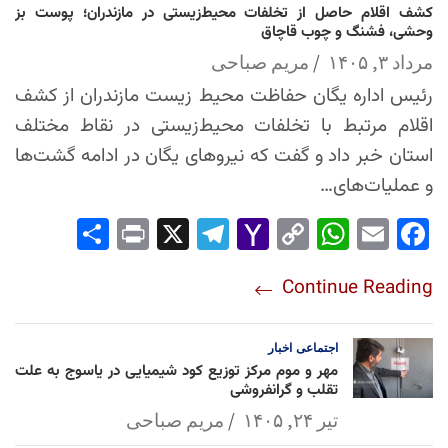
کشف اقلام حاصل از تخلفات محیط‌زیستی در مازندران؛ پوست بز
وحشی، فشنگ و چوب قاچاق
مرداد ۳, ۱۴۰۵
مریم صباحی
رئیس اداره یگان حفاظت محیط زیست مازندران از کشف
اقلام مرتبط با تخلفات محیط‌زیستی در نقاط مختلف
استان خبر داد و گفت که نیروهای یگان در ادامه گشت‌ها
و عملیات‌های…
Sha
Pri
X
Tel
Yah
Co
Wh
Em
Fac
re
nt
egr
oo
py
ats
ail
ebo
Continue Reading
am
Mai
Lin
Ap
ok
l
k
p
اجتماعی
اخبار
مهر و موم مرکز توزیع کود شیمیایی در یاسوج به علت
تقلب و گرانفروشی
تیر ۲۴, ۱۴۰۵
مریم صباحی