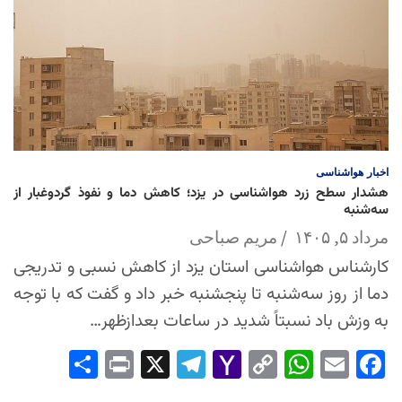
اخبار
هواشناسی
هشدار سطح زرد هواشناسی در یزد؛ کاهش دما و نفوذ گردوغبار از
سه‌شنبه
مرداد ۵, ۱۴۰۵
مریم صباحی
کارشناس هواشناسی استان یزد از کاهش نسبی و تدریجی
دما از روز سه‌شنبه تا پنجشنبه خبر داد و گفت که با توجه
به وزش باد نسبتاً شدید در ساعات بعدازظهر…
Sha
Pri
X
Tel
Yah
Co
Wh
Em
Fac
re
nt
egr
oo
py
ats
ail
ebo