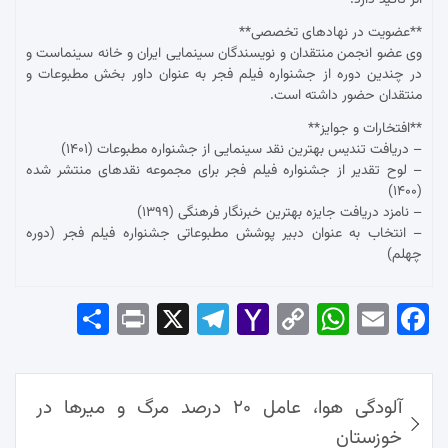
**عضویت در نهادهای تخصصی**
وی عضو انجمن منتقدان و نویسندگان سینمایی ایران و خانه سینماست و
در چندین دوره از جشنواره فیلم فجر به عنوان داور بخش مطبوعات و
منتقدان حضور داشته است.
**افتخارات و جوایز**
– دریافت تندیس بهترین نقد سینمایی از جشنواره مطبوعات (۱۴۰۱)
– لوح تقدیر از جشنواره فیلم فجر برای مجموعه نقدهای منتشر شده
(۱۴۰۰)
– نامزد دریافت جایزه بهترین خبرنگار فرهنگی (۱۳۹۹)
– انتخاب به عنوان دبیر پوشش مطبوعاتی جشنواره فیلم فجر (دوره
چهلم)
Sha
Pri
X
Tel
Yah
Co
Wh
Em
Fac
re
nt
egr
oo
py
ats
ail
ebo
ok
راهبری
Ap
Lin
Mai
am
آلودگی هوا، عامل ۲۰ درصد مرگ و میرها در
نوشته‌ها
p
k
l
خوزستان