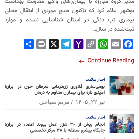
مدیر گروه مبارزه با بیماری‌های واگیر معاونت بهداشت
بوشهر اعلام کرد که تاکنون هیچ موردی از انتقال محلی
بیماری تب دنگی در استان شناسایی نشده و موارد
ثبت‌شده در سال…
Sha
Pri
X
Tel
Yah
Co
Wh
Em
Fac
re
nt
egr
oo
py
ats
ail
ebo
Continue Reading
am
Mai
Lin
Ap
ok
l
k
p
اخبار
سلامت
بومی‌سازی فناوری ژن‌درمانی سرطان خون در ایران؛
امیدی تازه برای بیماران مقاوم به درمان
تیر ۲۲, ۱۴۰۵
مریم صباحی
اخبار
سلامت
انجام بیش از ۳۰ هزار عمل پیوند اعضاء در ایران؛
جایگاه پیشرو منطقه با ۳۸ مرکز تخصصی