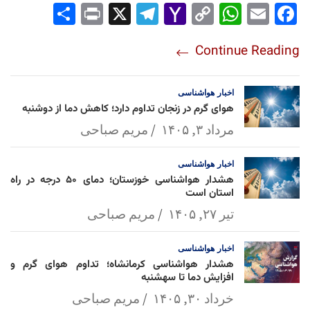
Sha
Pri
X
Tel
Yah
Co
Wh
Em
Fac
re
nt
egr
oo
py
ats
ail
ebo
Continue Reading
am
Mai
Lin
Ap
ok
l
k
p
اخبار
هواشناسی
هوای گرم در زنجان تداوم دارد؛ کاهش دما از دوشنبه
مرداد ۳, ۱۴۰۵
مریم صباحی
اخبار
هواشناسی
هشدار هواشناسی خوزستان؛ دمای ۵۰ درجه در راه
استان است
تیر ۲۷, ۱۴۰۵
مریم صباحی
اخبار
هواشناسی
هشدار هواشناسی کرمانشاه؛ تداوم هوای گرم و
افزایش دما تا سهشنبه
خرداد ۳۰, ۱۴۰۵
مریم صباحی