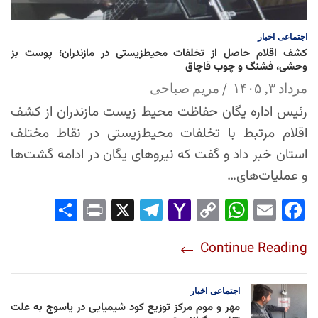
اجتماعی
اخبار
کشف اقلام حاصل از تخلفات محیط‌زیستی در مازندران؛ پوست بز
وحشی، فشنگ و چوب قاچاق
مرداد ۳, ۱۴۰۵
مریم صباحی
رئیس اداره یگان حفاظت محیط زیست مازندران از کشف
اقلام مرتبط با تخلفات محیط‌زیستی در نقاط مختلف
استان خبر داد و گفت که نیروهای یگان در ادامه گشت‌ها
و عملیات‌های…
Sha
Pri
X
Tel
Yah
Co
Wh
Em
Fac
re
nt
egr
oo
py
ats
ail
ebo
Continue Reading
am
Mai
Lin
Ap
ok
l
k
p
اجتماعی
اخبار
مهر و موم مرکز توزیع کود شیمیایی در یاسوج به علت