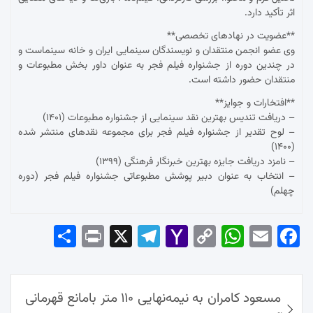
اثر تأکید دارد.
**عضویت در نهادهای تخصصی**
وی عضو انجمن منتقدان و نویسندگان سینمایی ایران و خانه سینماست و
در چندین دوره از جشنواره فیلم فجر به عنوان داور بخش مطبوعات و
منتقدان حضور داشته است.
**افتخارات و جوایز**
– دریافت تندیس بهترین نقد سینمایی از جشنواره مطبوعات (۱۴۰۱)
– لوح تقدیر از جشنواره فیلم فجر برای مجموعه نقدهای منتشر شده
(۱۴۰۰)
– نامزد دریافت جایزه بهترین خبرنگار فرهنگی (۱۳۹۹)
– انتخاب به عنوان دبیر پوشش مطبوعاتی جشنواره فیلم فجر (دوره
چهلم)
Sha
Pri
X
Tel
Yah
Co
Wh
Em
Fac
re
nt
egr
oo
py
ats
ail
ebo
ok
راهبری
Ap
Lin
Mai
am
مسعود کامران به نیمه‌نهایی ۱۱۰ متر بامانع قهرمانی
نوشته‌ها
p
k
l