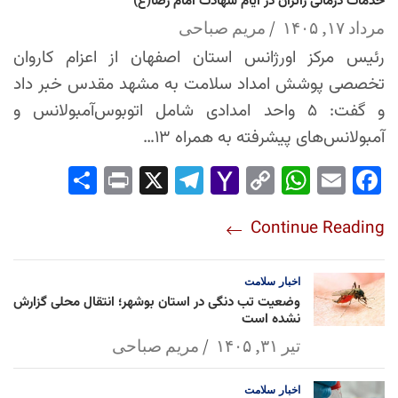
خدمات درمانی زائران در ایام شهادت امام رضا(ع)
مرداد ۱۷, ۱۴۰۵
مریم صباحی
رئیس مرکز اورژانس استان اصفهان از اعزام کاروان
تخصصی پوشش امداد سلامت به مشهد مقدس خبر داد
و گفت: ۵ واحد امدادی شامل اتوبوس‌آمبولانس و
آمبولانس‌های پیشرفته به همراه ۱۳…
Sha
Pri
X
Tel
Yah
Co
Wh
Em
Fac
re
nt
egr
oo
py
ats
ail
ebo
Continue Reading
am
Mai
Lin
Ap
ok
l
k
p
اخبار
سلامت
وضعیت تب دنگی در استان بوشهر؛ انتقال محلی گزارش
نشده است
تیر ۳۱, ۱۴۰۵
مریم صباحی
اخبار
سلامت