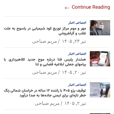
re
nt
egr
oo
py
ats
ail
ebo
Continue Reading
am
Mai
Lin
Ap
ok
l
k
p
اجتماعی
اخبار
مهر و موم مرکز توزیع کود شیمیایی در یاسوج به علت
تقلب و گرانفروشی
تیر ۲۴, ۱۴۰۵
مریم صباحی
اجتماعی
اخبار
هشدار پلیس فتا درباره موج جدید کلاهبرداری با
پیامهای جعلی ابلاغیه قضایی و ثنا
تیر ۲۰, ۱۴۰۵
مریم صباحی
اجتماعی
اخبار
توقیف پژو ۴۰۵ با راننده ۱۲ ساله در خراسان شمالی زنگ
خطر تازه‌ای برای ایمنی جاده‌ها به صدا درآورد
تیر ۲, ۱۴۰۵
مریم صباحی