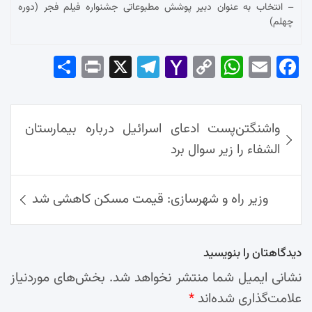
– انتخاب به عنوان دبیر پوشش مطبوعاتی جشنواره فیلم فجر (دوره
چهلم)
Sha
Pri
X
Tel
Yah
Co
Wh
Em
Fac
re
nt
egr
oo
py
ats
ail
ebo
ok
راهبری
Ap
Lin
Mai
am
واشنگتن‌پست ادعای اسرائیل درباره بیمارستان
نوشته‌ها
p
k
l
الشفاء را زیر سوال برد
وزیر راه و شهرسازی: قیمت مسکن کاهشی شد
دیدگاهتان را بنویسید
نشانی ایمیل شما منتشر نخواهد شد.
بخش‌های موردنیاز
علامت‌گذاری شده‌اند
*