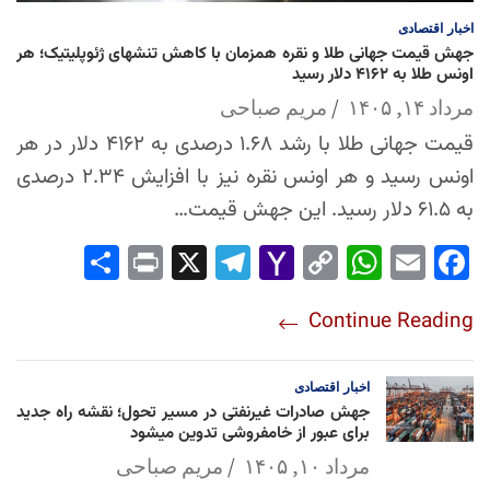
اخبار
اقتصادی
جهش قیمت جهانی طلا و نقره همزمان با کاهش تنشهای ژئوپلیتیک؛ هر
اونس طلا به ۴۱۶۲ دلار رسید
مرداد ۱۴, ۱۴۰۵
مریم صباحی
قیمت جهانی طلا با رشد ۱.۶۸ درصدی به ۴۱۶۲ دلار در هر
اونس رسید و هر اونس نقره نیز با افزایش ۲.۳۴ درصدی
به ۶۱.۵ دلار رسید. این جهش قیمت…
Sha
Pri
X
Tel
Yah
Co
Wh
Em
Fac
re
nt
egr
oo
py
ats
ail
ebo
Continue Reading
am
Mai
Lin
Ap
ok
l
k
p
اخبار
اقتصادی
جهش صادرات غیرنفتی در مسیر تحول؛ نقشه راه جدید
برای عبور از خامفروشی تدوین میشود
مرداد ۱۰, ۱۴۰۵
مریم صباحی