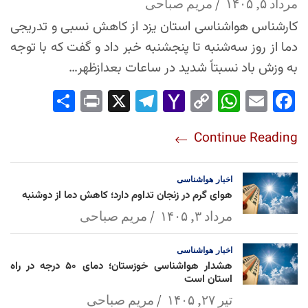
مرداد ۵, ۱۴۰۵
مریم صباحی
کارشناس هواشناسی استان یزد از کاهش نسبی و تدریجی
دما از روز سه‌شنبه تا پنجشنبه خبر داد و گفت که با توجه
به وزش باد نسبتاً شدید در ساعات بعدازظهر…
Sha
Pri
X
Tel
Yah
Co
Wh
Em
Fac
re
nt
egr
oo
py
ats
ail
ebo
Continue Reading
am
Mai
Lin
Ap
ok
l
k
p
اخبار
هواشناسی
هوای گرم در زنجان تداوم دارد؛ کاهش دما از دوشنبه
مرداد ۳, ۱۴۰۵
مریم صباحی
اخبار
هواشناسی
هشدار هواشناسی خوزستان؛ دمای ۵۰ درجه در راه
استان است
تیر ۲۷, ۱۴۰۵
مریم صباحی