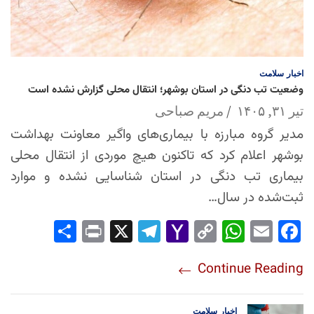
اخبار
سلامت
وضعیت تب دنگی در استان بوشهر؛ انتقال محلی گزارش نشده است
تیر ۳۱, ۱۴۰۵
مریم صباحی
مدیر گروه مبارزه با بیماری‌های واگیر معاونت بهداشت
بوشهر اعلام کرد که تاکنون هیچ موردی از انتقال محلی
بیماری تب دنگی در استان شناسایی نشده و موارد
ثبت‌شده در سال…
Sha
Pri
X
Tel
Yah
Co
Wh
Em
Fac
re
nt
egr
oo
py
ats
ail
ebo
Continue Reading
am
Mai
Lin
Ap
ok
l
k
p
اخبار
سلامت