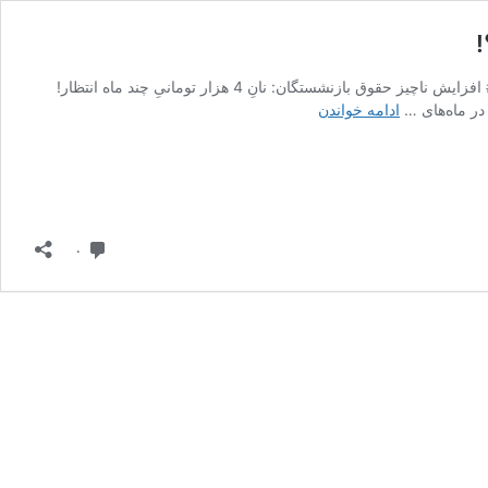
آخرین ویرایش در آبان ۱۰, ۱۴۰۳ توسط مریم صباحی ## افزایش ناچیز حقوق بازنشستگان: نانِ 4 هزار تومانیِ چند ماه انتظار!
بازنشستگان
ر ماه‌های …
ادامه خواندن
در
شوک؛
افزایش
حقوق
تنها
۴۳
دیدگاه
۰
هزار
تومان؟!