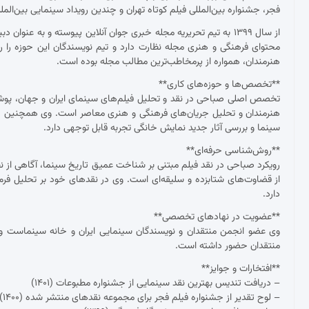
فجر، جشنواره بین‌المللی فیلم کوتاه تهران و چندین رویداد سینمایی بین‌ال
از سال ۱۳۹۹ به تیم تحریریه مجله خبری جوان آنلاین پیوسته و به عنو
محتوای فرهنگی و هنری مجله نظارت دارد و تیم نویسندگان این حوزه را ر
هنرمندان، همواره از پرمخاطب‌ترین مطالب مجله بوده است.
**تخصص‌ها و حوزه‌های کاری**
تخصص اصلی صباحی در نقد و تحلیل فیلم‌های سینمای ایران و جهان، پوشش ج
هنرمندان و تحلیل جریان‌های فرهنگی و هنری معاصر است. وی همچنین د
سینما و بررسی آثار جدید نمایش خانگی تجربه قابل توجهی دارد.
**روش‌شناسی حرفه‌ای**
رویکرد صباحی در نقد فیلم مبتنی بر شناخت عمیق تاریخ سینما، آگاهی از نظ
از قضاوت‌های شتابزده و سلیقه‌ای است. وی در نقدهای خود بر تحلیل فرم و مح
دارد.
**عضویت در نهادهای تخصصی**
وی عضو انجمن منتقدان و نویسندگان سینمایی ایران و خانه سینماست و 
منتقدان حضور داشته است.
**افتخارات و جوایز**
– دریافت تندیس بهترین نقد سینمایی از جشنواره مطبوعات (۱۴۰۱)
– لوح تقدیر از جشنواره فیلم فجر برای مجموعه نقدهای منتشر شده (۱۴۰۰)