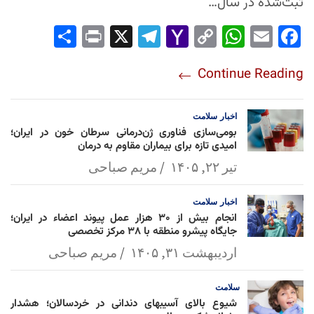
ثبت‌شده در سال…
Sha
Pri
X
Tel
Yah
Co
Wh
Em
Fac
re
nt
egr
oo
py
ats
ail
ebo
Continue Reading
am
Mai
Lin
Ap
ok
l
k
p
اخبار
سلامت
بومی‌سازی فناوری ژن‌درمانی سرطان خون در ایران؛
امیدی تازه برای بیماران مقاوم به درمان
تیر ۲۲, ۱۴۰۵
مریم صباحی
اخبار
سلامت
انجام بیش از ۳۰ هزار عمل پیوند اعضاء در ایران؛
جایگاه پیشرو منطقه با ۳۸ مرکز تخصصی
اردیبهشت ۳۱, ۱۴۰۵
مریم صباحی
سلامت
شیوع بالای آسیبهای دندانی در خردسالان؛ هشدار