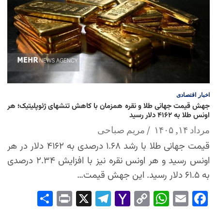
اخبار
اقتصادی
جهش قیمت جهانی طلا و نقره همزمان با کاهش تنشهای ژئوپلیتیک؛ هر
اونس طلا به ۴۱۶۲ دلار رسید
مرداد ۱۴, ۱۴۰۵
مریم صباحی
قیمت جهانی طلا با رشد ۱.۶۸ درصدی به ۴۱۶۲ دلار در هر
اونس رسید و هر اونس نقره نیز با افزایش ۲.۳۴ درصدی
به ۶۱.۵ دلار رسید. این جهش قیمت…
Sha
Pri
X
Tel
Yah
Co
Wh
Em
Fac
re
nt
egr
oo
py
ats
ail
ebo