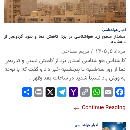
اخبار
هواشناسی
هشدار سطح زرد هواشناسی در یزد؛ کاهش دما و نفوذ گردوغبار از
سه‌شنبه
مرداد ۵, ۱۴۰۵
مریم صباحی
کارشناس هواشناسی استان یزد از کاهش نسبی و تدریجی
دما از روز سه‌شنبه تا پنجشنبه خبر داد و گفت که با توجه
به وزش باد نسبتاً شدید در ساعات بعدازظهر…
Sha
Pri
X
Tel
Yah
Co
Wh
Em
Fac
re
nt
egr
oo
py
ats
ail
ebo
Continue Reading
am
Mai
Lin
Ap
ok
l
k
p
اخبار
هواشناسی