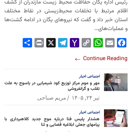
رئیس اداره یگان حفاظت محیط زیست مازندران از کشف
اقلام مرتبط با تخلفات محیط‌زیستی در نقاط مختلف
استان خبر داد و گفت که نیروهای یگان در ادامه گشت‌ها
و عملیات‌های…
Sha
Pri
X
Tel
Yah
Co
Wh
Em
Fac
re
nt
egr
oo
py
ats
ail
ebo
Continue Reading
am
Mai
Lin
Ap
ok
l
k
p
اجتماعی
اخبار
مهر و موم مرکز توزیع کود شیمیایی در یاسوج به علت
تقلب و گرانفروشی
تیر ۲۴, ۱۴۰۵
مریم صباحی
اجتماعی
اخبار
هشدار پلیس فتا درباره موج جدید کلاهبرداری با
پیامهای جعلی ابلاغیه قضایی و ثنا