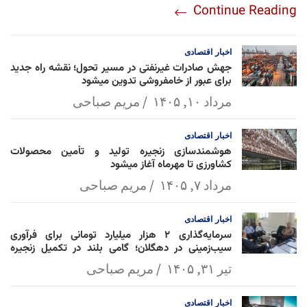
Continue Reading
am
Mai
Lin
Ap
ok
l
k
p
اخبار
اقتصادی
جهش صادرات غیرنفتی در مسیر تحول؛ نقشه راه جدید
برای عبور از خامفروشی تدوین میشود
مرداد ۱۰, ۱۴۰۵
مریم صباحی
اخبار
اقتصادی
هوشمندسازی زنجیره تولید و تأمین محصولات
کشاورزی تا مهرماه آغاز میشود
مرداد ۷, ۱۴۰۵
مریم صباحی
اخبار
اقتصادی
سرمایه‌گذاری ۲ هزار میلیارد تومانی برای فرآوری
سیب‌زمینی در دهگلان؛ گامی بلند در تکمیل زنجیره
ارزش کشاورزی
تیر ۳۱, ۱۴۰۵
مریم صباحی
اخبار
اقتصادی