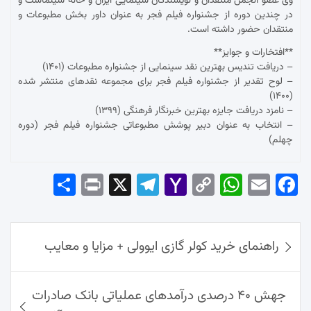
وی عضو انجمن منتقدان و نویسندگان سینمایی ایران و خانه سینماست و
در چندین دوره از جشنواره فیلم فجر به عنوان داور بخش مطبوعات و
منتقدان حضور داشته است.
**افتخارات و جوایز**
– دریافت تندیس بهترین نقد سینمایی از جشنواره مطبوعات (۱۴۰۱)
– لوح تقدیر از جشنواره فیلم فجر برای مجموعه نقدهای منتشر شده
(۱۴۰۰)
– نامزد دریافت جایزه بهترین خبرنگار فرهنگی (۱۳۹۹)
– انتخاب به عنوان دبیر پوشش مطبوعاتی جشنواره فیلم فجر (دوره
چهلم)
Sha
Pri
X
Tel
Yah
Co
Wh
Em
Fac
re
nt
egr
oo
py
ats
ail
ebo
ok
راهبری
Ap
Lin
Mai
am
راهنمای خرید کولر گازی ایوولی + مزایا و معایب
نوشته‌ها
p
k
l
جهش ۴۰ درصدی درآمدهای عملیاتی بانک صادرات