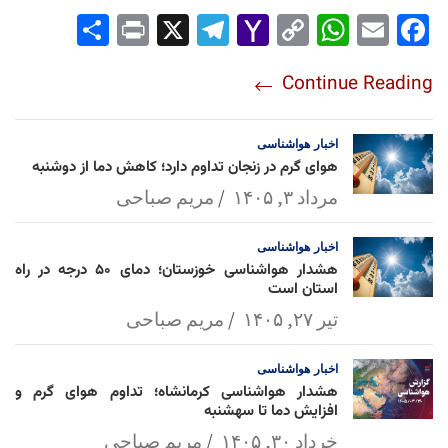
Sha
Pri
X
Tel
Yah
Co
Wh
Em
Fac
re
nt
egr
oo
py
ats
ail
ebo
Continue Reading
am
Mai
Lin
Ap
ok
l
k
p
اخبار
هواشناسی
هوای گرم در زنجان تداوم دارد؛ کاهش دما از دوشنبه
مرداد ۳, ۱۴۰۵
مریم صباحی
اخبار
هواشناسی
هشدار هواشناسی خوزستان؛ دمای ۵۰ درجه در راه
استان است
تیر ۲۷, ۱۴۰۵
مریم صباحی
اخبار
هواشناسی
هشدار هواشناسی کرمانشاه؛ تداوم هوای گرم و
افزایش دما تا سهشنبه
خرداد ۳۰, ۱۴۰۵
مریم صباحی