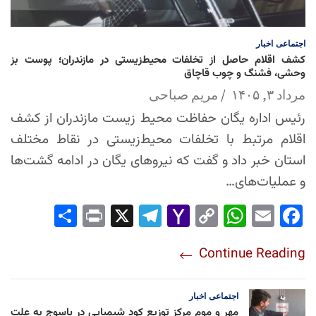
اجتماعی
اخبار
کشف اقلام حاصل از تخلفات محیط‌زیستی در مازندران؛ پوست بز
وحشی، فشنگ و چوب قاچاق
مرداد ۳, ۱۴۰۵
مریم صباحی
رئیس اداره یگان حفاظت محیط زیست مازندران از کشف
اقلام مرتبط با تخلفات محیط‌زیستی در نقاط مختلف
استان خبر داد و گفت که نیروهای یگان در ادامه گشت‌ها
و عملیات‌های…
Sha
Pri
X
Tel
Yah
Co
Wh
Em
Fac
re
nt
egr
oo
py
ats
ail
ebo
Continue Reading
am
Mai
Lin
Ap
ok
l
k
p
اجتماعی
اخبار
مهر و موم مرکز توزیع کود شیمیایی در یاسوج به علت