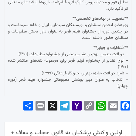
تحلیل فرم و محتوا، بررسی کارگردانی، فیلم‌نامه، بازی‌ها و لایه‌های معنایی
اثر تأکید دارد.
**عضویت در نهادهای تخصصی**
وی عضو انجمن منتقدان و نویسندگان سینمایی ایران و خانه سینماست و
در چندین دوره از جشنواره فیلم فجر به عنوان داور بخش مطبوعات و
منتقدان حضور داشته است.
**افتخارات و جوایز**
– دریافت تندیس بهترین نقد سینمایی از جشنواره مطبوعات (۱۴۰۱)
– لوح تقدیر از جشنواره فیلم فجر برای مجموعه نقدهای منتشر شده
(۱۴۰۰)
– نامزد دریافت جایزه بهترین خبرنگار فرهنگی (۱۳۹۹)
– انتخاب به عنوان دبیر پوشش مطبوعاتی جشنواره فیلم فجر (دوره
چهلم)
Sha
Pri
X
Tel
Yah
Co
Wh
Em
Fac
re
nt
egr
oo
py
ats
ail
ebo
ok
راهبری
Ap
Lin
Mai
am
اولین واکنش پزشکیان به قانون حجاب و عفاف +
l
k
p