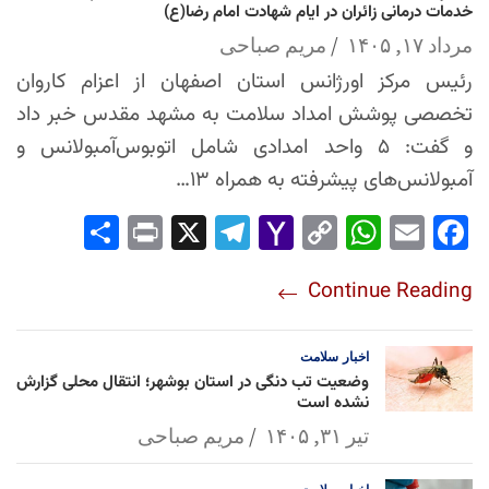
خدمات درمانی زائران در ایام شهادت امام رضا(ع)
مرداد ۱۷, ۱۴۰۵
مریم صباحی
رئیس مرکز اورژانس استان اصفهان از اعزام کاروان
تخصصی پوشش امداد سلامت به مشهد مقدس خبر داد
و گفت: ۵ واحد امدادی شامل اتوبوس‌آمبولانس و
آمبولانس‌های پیشرفته به همراه ۱۳…
Sha
Pri
X
Tel
Yah
Co
Wh
Em
Fac
re
nt
egr
oo
py
ats
ail
ebo
Continue Reading
am
Mai
Lin
Ap
ok
l
k
p
اخبار
سلامت
وضعیت تب دنگی در استان بوشهر؛ انتقال محلی گزارش
نشده است
تیر ۳۱, ۱۴۰۵
مریم صباحی