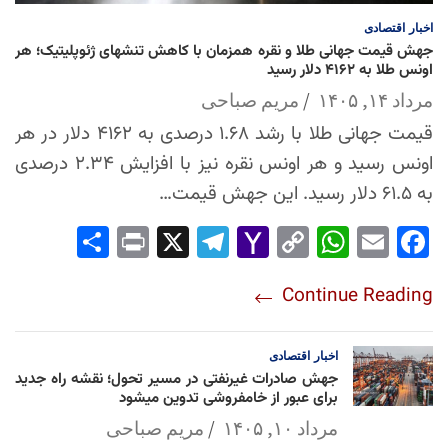
اخبار
اقتصادی
جهش قیمت جهانی طلا و نقره همزمان با کاهش تنشهای ژئوپلیتیک؛ هر
اونس طلا به ۴۱۶۲ دلار رسید
مرداد ۱۴, ۱۴۰۵
مریم صباحی
قیمت جهانی طلا با رشد ۱.۶۸ درصدی به ۴۱۶۲ دلار در هر
اونس رسید و هر اونس نقره نیز با افزایش ۲.۳۴ درصدی
به ۶۱.۵ دلار رسید. این جهش قیمت…
Sha
Pri
X
Tel
Yah
Co
Wh
Em
Fac
re
nt
egr
oo
py
ats
ail
ebo
Continue Reading
am
Mai
Lin
Ap
ok
l
k
p
اخبار
اقتصادی
جهش صادرات غیرنفتی در مسیر تحول؛ نقشه راه جدید
برای عبور از خامفروشی تدوین میشود
مرداد ۱۰, ۱۴۰۵
مریم صباحی