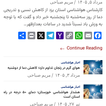
مرداد ۵, ۱۴۰۵
مریم صباحی
کارشناس هواشناسی استان یزد از کاهش نسبی و تدریجی
دما از روز سه‌شنبه تا پنجشنبه خبر داد و گفت که با توجه
به وزش باد نسبتاً شدید در ساعات بعدازظهر…
Sha
Pri
X
Tel
Yah
Co
Wh
Em
Fac
re
nt
egr
oo
py
ats
ail
ebo
Continue Reading
am
Mai
Lin
Ap
ok
l
k
p
اخبار
هواشناسی
هوای گرم در زنجان تداوم دارد؛ کاهش دما از دوشنبه
مرداد ۳, ۱۴۰۵
مریم صباحی
اخبار
هواشناسی
هشدار هواشناسی خوزستان؛ دمای ۵۰ درجه در راه
استان است
تیر ۲۷, ۱۴۰۵
مریم صباحی