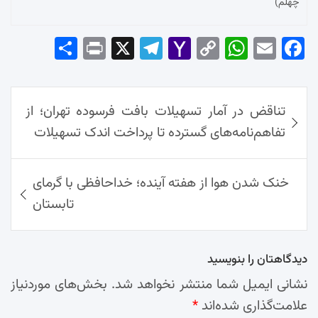
چهلم)
Sha
Pri
X
Tel
Yah
Co
Wh
Em
Fac
re
nt
egr
oo
py
ats
ail
ebo
ok
راهبری
Ap
Lin
Mai
am
تناقض در آمار تسهیلات بافت فرسوده تهران؛ از
نوشته‌ها
p
k
l
تفاهم‌نامه‌های گسترده تا پرداخت اندک تسهیلات
خنک شدن هوا از هفته آینده؛ خداحافظی با گرمای
تابستان
دیدگاهتان را بنویسید
نشانی ایمیل شما منتشر نخواهد شد.
بخش‌های موردنیاز
علامت‌گذاری شده‌اند
*