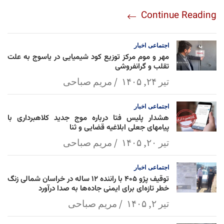
re
nt
egr
oo
py
ats
ail
ebo
Continue Reading
am
Mai
Lin
Ap
ok
l
k
p
اجتماعی
اخبار
مهر و موم مرکز توزیع کود شیمیایی در یاسوج به علت
تقلب و گرانفروشی
تیر ۲۴, ۱۴۰۵
مریم صباحی
اجتماعی
اخبار
هشدار پلیس فتا درباره موج جدید کلاهبرداری با
پیامهای جعلی ابلاغیه قضایی و ثنا
تیر ۲۰, ۱۴۰۵
مریم صباحی
اجتماعی
اخبار
توقیف پژو ۴۰۵ با راننده ۱۲ ساله در خراسان شمالی زنگ
خطر تازه‌ای برای ایمنی جاده‌ها به صدا درآورد
تیر ۲, ۱۴۰۵
مریم صباحی