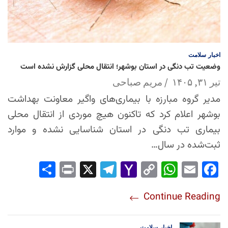
اخبار
سلامت
وضعیت تب دنگی در استان بوشهر؛ انتقال محلی گزارش نشده است
تیر ۳۱, ۱۴۰۵
مریم صباحی
مدیر گروه مبارزه با بیماری‌های واگیر معاونت بهداشت
بوشهر اعلام کرد که تاکنون هیچ موردی از انتقال محلی
بیماری تب دنگی در استان شناسایی نشده و موارد
ثبت‌شده در سال…
Sha
Pri
X
Tel
Yah
Co
Wh
Em
Fac
re
nt
egr
oo
py
ats
ail
ebo
Continue Reading
am
Mai
Lin
Ap
ok
l
k
p
اخبار
سلامت