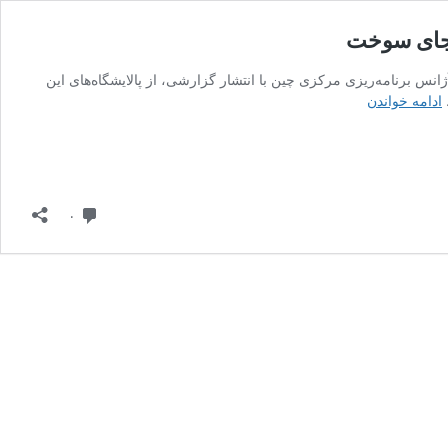
 جای سوخت
۱۴۰ توسط مریم صباحی آژانس برنامه‌ریزی مرکزی چین با انتشار گزارشی، از پالایشگاه‌های این
تغییر
ادامه خواندن
رویکرد
در
صنعت
نفت
چین؛
دیدگاه
۰
تمرکز
بر
پتروشیمی
به
جای
سوخت