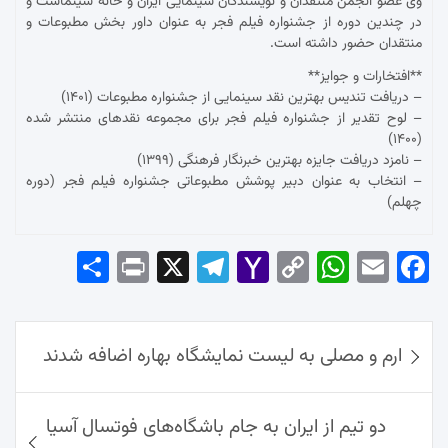
وی عضو انجمن منتقدان و نویسندگان سینمایی ایران و خانه سینماست و
در چندین دوره از جشنواره فیلم فجر به عنوان داور بخش مطبوعات و
منتقدان حضور داشته است.
**افتخارات و جوایز**
– دریافت تندیس بهترین نقد سینمایی از جشنواره مطبوعات (۱۴۰۱)
– لوح تقدیر از جشنواره فیلم فجر برای مجموعه نقدهای منتشر شده
(۱۴۰۰)
– نامزد دریافت جایزه بهترین خبرنگار فرهنگی (۱۳۹۹)
– انتخاب به عنوان دبیر پوشش مطبوعاتی جشنواره فیلم فجر (دوره
چهلم)
Sha
Pri
X
Tel
Yah
Co
Wh
Em
Fac
re
nt
egr
oo
py
ats
ail
ebo
ok
راهبری
Ap
Lin
Mai
am
ارم و مصلی به لیست نمایشگاه بهاره اضافه شدند
نوشته‌ها
p
k
l
دو تیم از ایران به جام باشگاه‌های فوتسال آسیا