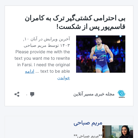
مریم صباحی
**مریم صباحی**