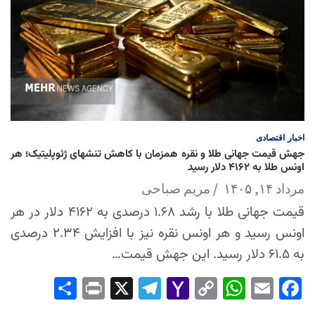
اخبار
اقتصادی
جهش قیمت جهانی طلا و نقره همزمان با کاهش تنشهای ژئوپلیتیک؛ هر
اونس طلا به ۴۱۶۲ دلار رسید
مرداد ۱۴, ۱۴۰۵
مریم صباحی
قیمت جهانی طلا با رشد ۱.۶۸ درصدی به ۴۱۶۲ دلار در هر
اونس رسید و هر اونس نقره نیز با افزایش ۲.۳۴ درصدی
به ۶۱.۵ دلار رسید. این جهش قیمت…
Sha
Pri
X
Tel
Yah
Co
Wh
Em
Fac
re
nt
egr
oo
py
ats
ail
ebo