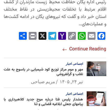
رئیس اداره یگان حفاظت محیط زیست مازندران از کشف
اقلام مرتبط با تخلفات محیط‌زیستی در نقاط مختلف
استان خبر داد و گفت که نیروهای یگان در ادامه گشت‌ها
و عملیات‌های…
Sha
Pri
X
Tel
Yah
Co
Wh
Em
Fac
re
nt
egr
oo
py
ats
ail
ebo
Continue Reading
am
Mai
Lin
Ap
ok
l
k
p
اجتماعی
اخبار
مهر و موم مرکز توزیع کود شیمیایی در یاسوج به علت
تقلب و گرانفروشی
تیر ۲۴, ۱۴۰۵
مریم صباحی
اجتماعی
اخبار
هشدار پلیس فتا درباره موج جدید کلاهبرداری با
پیامهای جعلی ابلاغیه قضایی و ثنا