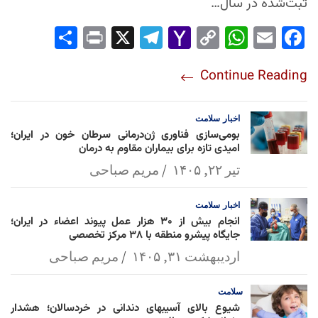
ثبت‌شده در سال…
Sha
Pri
X
Tel
Yah
Co
Wh
Em
Fac
re
nt
egr
oo
py
ats
ail
ebo
Continue Reading
am
Mai
Lin
Ap
ok
l
k
p
اخبار
سلامت
بومی‌سازی فناوری ژن‌درمانی سرطان خون در ایران؛
امیدی تازه برای بیماران مقاوم به درمان
تیر ۲۲, ۱۴۰۵
مریم صباحی
اخبار
سلامت
انجام بیش از ۳۰ هزار عمل پیوند اعضاء در ایران؛
جایگاه پیشرو منطقه با ۳۸ مرکز تخصصی
اردیبهشت ۳۱, ۱۴۰۵
مریم صباحی
سلامت
شیوع بالای آسیبهای دندانی در خردسالان؛ هشدار