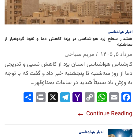
اخبار
هواشناسی
هشدار سطح زرد هواشناسی در یزد؛ کاهش دما و نفوذ گردوغبار از
سه‌شنبه
مرداد ۵, ۱۴۰۵
مریم صباحی
کارشناس هواشناسی استان یزد از کاهش نسبی و تدریجی
دما از روز سه‌شنبه تا پنجشنبه خبر داد و گفت که با توجه
به وزش باد نسبتاً شدید در ساعات بعدازظهر…
Sha
Pri
X
Tel
Yah
Co
Wh
Em
Fac
re
nt
egr
oo
py
ats
ail
ebo
Continue Reading
am
Mai
Lin
Ap
ok
l
k
p
اخبار
هواشناسی