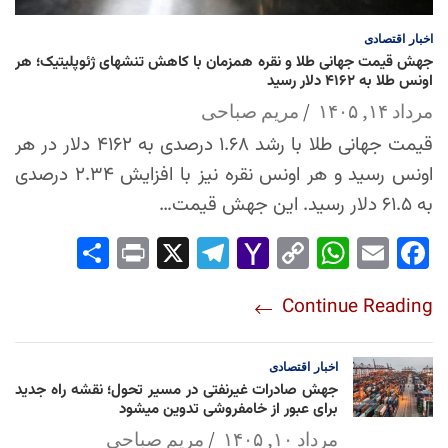
اخبار
اقتصادی
جهش قیمت جهانی طلا و نقره همزمان با کاهش تنشهای ژئوپلیتیک؛ هر
اونس طلا به ۴۱۶۲ دلار رسید
مرداد ۱۴, ۱۴۰۵
مریم صباحی
قیمت جهانی طلا با رشد ۱.۶۸ درصدی به ۴۱۶۲ دلار در هر
اونس رسید و هر اونس نقره نیز با افزایش ۲.۳۴ درصدی
به ۶۱.۵ دلار رسید. این جهش قیمت…
Sha
Pri
X
Tel
Yah
Co
Wh
Em
Fac
re
nt
egr
oo
py
ats
ail
ebo
Continue Reading
am
Mai
Lin
Ap
ok
l
k
p
اخبار
اقتصادی
جهش صادرات غیرنفتی در مسیر تحول؛ نقشه راه جدید
برای عبور از خامفروشی تدوین میشود
مرداد ۱۰, ۱۴۰۵
مریم صباحی