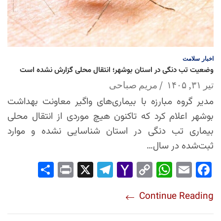
اخبار
سلامت
وضعیت تب دنگی در استان بوشهر؛ انتقال محلی گزارش نشده است
تیر ۳۱, ۱۴۰۵
مریم صباحی
مدیر گروه مبارزه با بیماری‌های واگیر معاونت بهداشت
بوشهر اعلام کرد که تاکنون هیچ موردی از انتقال محلی
بیماری تب دنگی در استان شناسایی نشده و موارد
ثبت‌شده در سال…
Sha
Pri
X
Tel
Yah
Co
Wh
Em
Fac
re
nt
egr
oo
py
ats
ail
ebo
Continue Reading
am
Mai
Lin
Ap
ok
l
k
p