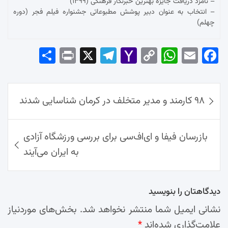
– نامزد دریافت جایزه بهترین خبرنگار فرهنگی (۱۳۹۹)
– انتخاب به عنوان دبیر پوشش مطبوعاتی جشنواره فیلم فجر (دوره
چهلم)
Sha
Pri
X
Tel
Yah
Co
Wh
Em
Fac
re
nt
egr
oo
py
ats
ail
ebo
ok
راهبری
Ap
Lin
Mai
am
۹۸ کارمند و مدیر متخلف در کرمان شناسایی شدند
نوشته‌ها
p
k
l
بازرسان فیفا و ای‌اف‌سی برای بررسی ورزشگاه آزادی
به ایران می‌آیند
دیدگاهتان را بنویسید
نشانی ایمیل شما منتشر نخواهد شد.
بخش‌های موردنیاز
علامت‌گذاری شده‌اند
*