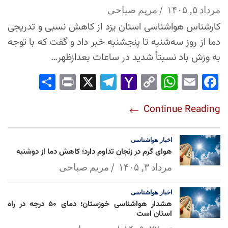
مرداد ۵, ۱۴۰۵
مریم صباحی
کارشناس هواشناسی استان یزد از کاهش نسبی و تدریجی
دما از روز سه‌شنبه تا پنجشنبه خبر داد و گفت که با توجه
به وزش باد نسبتاً شدید در ساعات بعدازظهر…
Sha
Pri
X
Tel
Yah
Co
Wh
Em
Fac
re
nt
egr
oo
py
ats
ail
ebo
Continue Reading
am
Mai
Lin
Ap
ok
l
k
p
اخبار
هواشناسی
هوای گرم در زنجان تداوم دارد؛ کاهش دما از دوشنبه
مرداد ۳, ۱۴۰۵
مریم صباحی
اخبار
هواشناسی
هشدار هواشناسی خوزستان؛ دمای ۵۰ درجه در راه
استان است