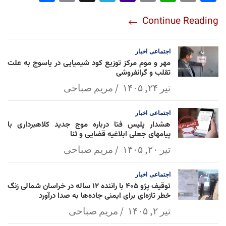
re
nt
egr
oo
py
ats
ail
ebo
Continue Reading
am
Mai
Lin
Ap
ok
l
k
p
اجتماعی
اخبار
مهر و موم مرکز توزیع کود شیمیایی در یاسوج به علت
تقلب و گرانفروشی
تیر ۲۴, ۱۴۰۵
مریم صباحی
اجتماعی
اخبار
هشدار پلیس فتا درباره موج جدید کلاهبرداری با
پیامهای جعلی ابلاغیه قضایی و ثنا
تیر ۲۰, ۱۴۰۵
مریم صباحی
اجتماعی
اخبار
توقیف پژو ۴۰۵ با راننده ۱۲ ساله در خراسان شمالی زنگ
خطر تازه‌ای برای ایمنی جاده‌ها به صدا درآورد
تیر ۲, ۱۴۰۵
مریم صباحی