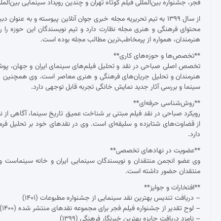
فجر، جشنواره بین‌المللی فیلم کوتاه تهران و چندین رویداد سینمایی بین‌ال
از سال ۱۳۹۹ به تیم تحریریه مجله خبری جوان آنلاین پیوسته و به عنو
محتوای فرهنگی و هنری مجله نظارت دارد و تیم نویسندگان این حوزه را ر
هنرمندان، همواره از پرمخاطب‌ترین مطالب مجله بوده است.
**تخصص‌ها و حوزه‌های کاری**
تخصص اصلی صباحی در نقد و تحلیل فیلم‌های سینمای ایران و جهان، پوشش ج
هنرمندان و تحلیل جریان‌های فرهنگی و هنری معاصر است. وی همچنین د
سینما و بررسی آثار جدید نمایش خانگی تجربه قابل توجهی دارد.
**روش‌شناسی حرفه‌ای**
رویکرد صباحی در نقد فیلم مبتنی بر شناخت عمیق تاریخ سینما، آگاهی از نظ
از قضاوت‌های شتابزده و سلیقه‌ای است. وی در نقدهای خود بر تحلیل فرم و مح
دارد.
**عضویت در نهادهای تخصصی**
وی عضو انجمن منتقدان و نویسندگان سینمایی ایران و خانه سینماست و 
منتقدان حضور داشته است.
**افتخارات و جوایز**
– دریافت تندیس بهترین نقد سینمایی از جشنواره مطبوعات (۱۴۰۱)
– لوح تقدیر از جشنواره فیلم فجر برای مجموعه نقدهای منتشر شده (۱۴۰۰)
– نامزد دریافت جایزه بهترین خبرنگار فرهنگی (۱۳۹۹)