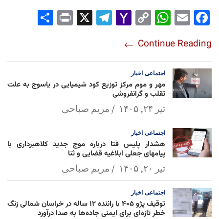
Sha
Pri
X
Tel
Yah
Co
Wh
Em
Fac
re
nt
egr
oo
py
ats
ail
ebo
Continue Reading
am
Mai
Lin
Ap
ok
l
k
p
اجتماعی
اخبار
مهر و موم مرکز توزیع کود شیمیایی در یاسوج به علت
تقلب و گرانفروشی
تیر ۲۴, ۱۴۰۵
مریم صباحی
اجتماعی
اخبار
هشدار پلیس فتا درباره موج جدید کلاهبرداری با
پیامهای جعلی ابلاغیه قضایی و ثنا
تیر ۲۰, ۱۴۰۵
مریم صباحی
اجتماعی
اخبار
توقیف پژو ۴۰۵ با راننده ۱۲ ساله در خراسان شمالی زنگ
خطر تازه‌ای برای ایمنی جاده‌ها به صدا درآورد