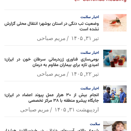
am
Mai
Lin
Ap
ok
l
k
p
اخبار
سلامت
وضعیت تب دنگی در استان بوشهر؛ انتقال محلی گزارش
نشده است
تیر ۳۱, ۱۴۰۵
مریم صباحی
اخبار
سلامت
بومی‌سازی فناوری ژن‌درمانی سرطان خون در ایران؛
امیدی تازه برای بیماران مقاوم به درمان
تیر ۲۲, ۱۴۰۵
مریم صباحی
اخبار
سلامت
انجام بیش از ۳۰ هزار عمل پیوند اعضاء در ایران؛
جایگاه پیشرو منطقه با ۳۸ مرکز تخصصی
اردیبهشت ۳۱, ۱۴۰۵
مریم صباحی
سلامت
شیوع بالای آسیبهای دندانی در خردسالان؛ هشدار