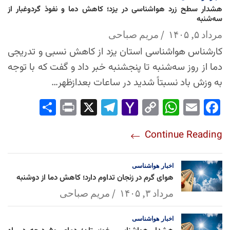
هشدار سطح زرد هواشناسی در یزد؛ کاهش دما و نفوذ گردوغبار از
سه‌شنبه
مرداد ۵, ۱۴۰۵
مریم صباحی
کارشناس هواشناسی استان یزد از کاهش نسبی و تدریجی
دما از روز سه‌شنبه تا پنجشنبه خبر داد و گفت که با توجه
به وزش باد نسبتاً شدید در ساعات بعدازظهر…
Sha
Pri
X
Tel
Yah
Co
Wh
Em
Fac
re
nt
egr
oo
py
ats
ail
ebo
Continue Reading
am
Mai
Lin
Ap
ok
l
k
p
اخبار
هواشناسی
هوای گرم در زنجان تداوم دارد؛ کاهش دما از دوشنبه
مرداد ۳, ۱۴۰۵
مریم صباحی
اخبار
هواشناسی