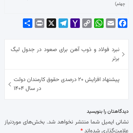
چهلم)
Sha
Pri
X
Tel
Yah
Co
Wh
Em
Fac
re
nt
egr
oo
py
ats
ail
ebo
ok
راهبری
Ap
Lin
Mai
am
نبرد فولاد و ذوب آهن برای صعود در جدول لیگ
نوشته‌ها
p
k
l
برتر
پیشنهاد افزایش ۲۰ درصدی حقوق کارمندان دولت
در سال ۱۴۰۴
دیدگاهتان را بنویسید
نشانی ایمیل شما منتشر نخواهد شد.
بخش‌های موردنیاز
علامت‌گذاری شده‌اند
*