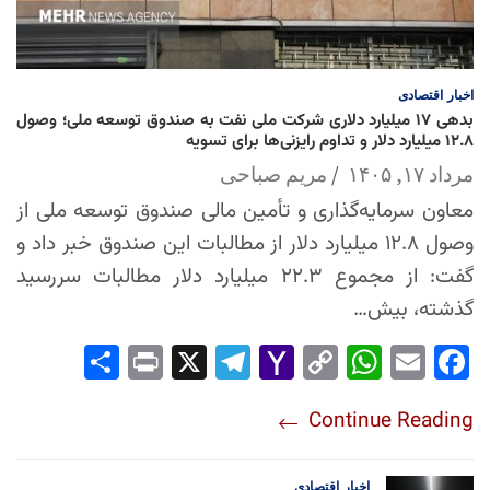
اخبار
اقتصادی
بدهی ۱۷ میلیارد دلاری شرکت ملی نفت به صندوق توسعه ملی؛ وصول
۱۲.۸ میلیارد دلار و تداوم رایزنی‌ها برای تسویه
مرداد ۱۷, ۱۴۰۵
مریم صباحی
معاون سرمایه‌گذاری و تأمین مالی صندوق توسعه ملی از
وصول ۱۲.۸ میلیارد دلار از مطالبات این صندوق خبر داد و
گفت: از مجموع ۲۲.۳ میلیارد دلار مطالبات سررسید
گذشته، بیش…
Sha
Pri
X
Tel
Yah
Co
Wh
Em
Fac
re
nt
egr
oo
py
ats
ail
ebo
Continue Reading
am
Mai
Lin
Ap
ok
l
k
p
اخبار
اقتصادی