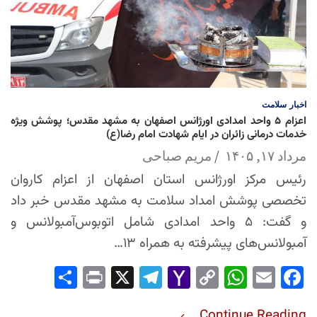
اخبار
سلامت
اعزام ۵ واحد امدادی اورژانس اصفهان به مشهد مقدس؛ پوشش ویژه
خدمات درمانی زائران در ایام شهادت امام رضا(ع)
مرداد ۱۷, ۱۴۰۵
مریم صباحی
رئیس مرکز اورژانس استان اصفهان از اعزام کاروان
تخصصی پوشش امداد سلامت به مشهد مقدس خبر داد
و گفت: ۵ واحد امدادی شامل اتوبوس‌آمبولانس و
آمبولانس‌های پیشرفته به همراه ۱۳…
Sha
Pri
X
Tel
Yah
Co
Wh
Em
Fac
re
nt
egr
oo
py
ats
ail
ebo
Continue Reading