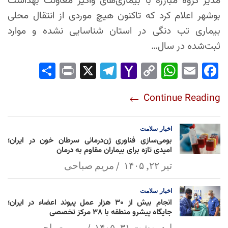
مدیر گروه مبارزه با بیماری‌های واگیر معاونت بهداشت
بوشهر اعلام کرد که تاکنون هیچ موردی از انتقال محلی
بیماری تب دنگی در استان شناسایی نشده و موارد
ثبت‌شده در سال…
Sha
Pri
X
Tel
Yah
Co
Wh
Em
Fac
re
nt
egr
oo
py
ats
ail
ebo
Continue Reading
am
Mai
Lin
Ap
ok
l
k
p
اخبار
سلامت
بومی‌سازی فناوری ژن‌درمانی سرطان خون در ایران؛
امیدی تازه برای بیماران مقاوم به درمان
تیر ۲۲, ۱۴۰۵
مریم صباحی
اخبار
سلامت
انجام بیش از ۳۰ هزار عمل پیوند اعضاء در ایران؛
جایگاه پیشرو منطقه با ۳۸ مرکز تخصصی
اردیبهشت ۳۱, ۱۴۰۵
مریم صباحی