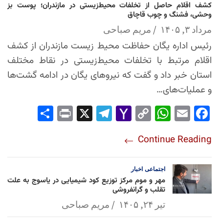
کشف اقلام حاصل از تخلفات محیط‌زیستی در مازندران؛ پوست بز
وحشی، فشنگ و چوب قاچاق
مرداد ۳, ۱۴۰۵
مریم صباحی
رئیس اداره یگان حفاظت محیط زیست مازندران از کشف
اقلام مرتبط با تخلفات محیط‌زیستی در نقاط مختلف
استان خبر داد و گفت که نیروهای یگان در ادامه گشت‌ها
و عملیات‌های…
Sha
Pri
X
Tel
Yah
Co
Wh
Em
Fac
re
nt
egr
oo
py
ats
ail
ebo
Continue Reading
am
Mai
Lin
Ap
ok
l
k
p
اجتماعی
اخبار
مهر و موم مرکز توزیع کود شیمیایی در یاسوج به علت
تقلب و گرانفروشی
تیر ۲۴, ۱۴۰۵
مریم صباحی