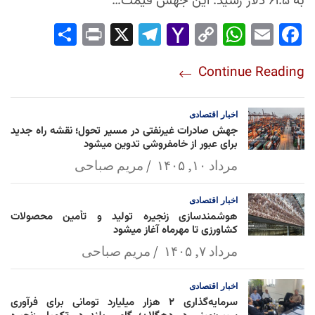
به ۶۱.۵ دلار رسید. این جهش قیمت…
Sha
Pri
X
Tel
Yah
Co
Wh
Em
Fac
re
nt
egr
oo
py
ats
ail
ebo
Continue Reading
am
Mai
Lin
Ap
ok
l
k
p
اخبار
اقتصادی
جهش صادرات غیرنفتی در مسیر تحول؛ نقشه راه جدید
برای عبور از خامفروشی تدوین میشود
مرداد ۱۰, ۱۴۰۵
مریم صباحی
اخبار
اقتصادی
هوشمندسازی زنجیره تولید و تأمین محصولات
کشاورزی تا مهرماه آغاز میشود
مرداد ۷, ۱۴۰۵
مریم صباحی
اخبار
اقتصادی
سرمایه‌گذاری ۲ هزار میلیارد تومانی برای فرآوری