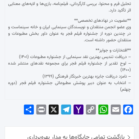
تحلیل فرم و محتوا، بررسی کارگردانی، فیلم‌نامه، بازی‌ها و لایه‌های معنایی
اثر تأکید دارد.
**عضویت در نهادهای تخصصی**
وی عضو انجمن منتقدان و نویسندگان سینمایی ایران و خانه سینماست و
در چندین دوره از جشنواره فیلم فجر به عنوان داور بخش مطبوعات و
منتقدان حضور داشته است.
**افتخارات و جوایز**
– دریافت تندیس بهترین نقد سینمایی از جشنواره مطبوعات (۱۴۰۱)
– لوح تقدیر از جشنواره فیلم فجر برای مجموعه نقدهای منتشر شده
(۱۴۰۰)
– نامزد دریافت جایزه بهترین خبرنگار فرهنگی (۱۳۹۹)
– انتخاب به عنوان دبیر پوشش مطبوعاتی جشنواره فیلم فجر (دوره
چهلم)
Sha
Pri
X
Tel
Yah
Co
Wh
Em
Fac
re
nt
egr
oo
py
ats
ail
ebo
ok
راهبری
Ap
Lin
Mai
am
بازگشت تمامی جایگاه‌ها به مدار بهره‌برداری