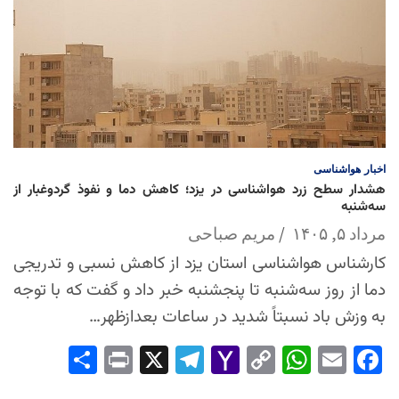
اخبار
هواشناسی
هشدار سطح زرد هواشناسی در یزد؛ کاهش دما و نفوذ گردوغبار از
سه‌شنبه
مرداد ۵, ۱۴۰۵
مریم صباحی
کارشناس هواشناسی استان یزد از کاهش نسبی و تدریجی
دما از روز سه‌شنبه تا پنجشنبه خبر داد و گفت که با توجه
به وزش باد نسبتاً شدید در ساعات بعدازظهر…
Sha
Pri
X
Tel
Yah
Co
Wh
Em
Fac
re
nt
egr
oo
py
ats
ail
ebo