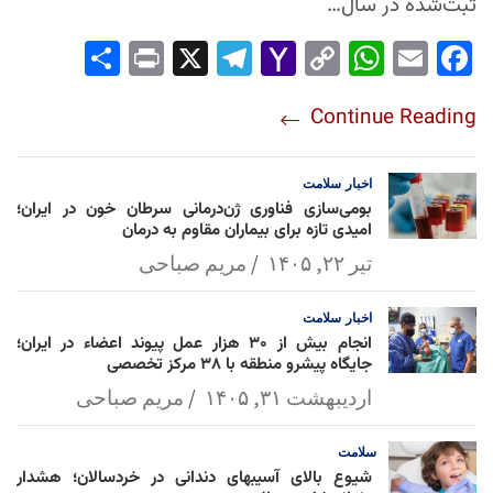
ثبت‌شده در سال…
Sha
Pri
X
Tel
Yah
Co
Wh
Em
Fac
re
nt
egr
oo
py
ats
ail
ebo
Continue Reading
am
Mai
Lin
Ap
ok
l
k
p
اخبار
سلامت
بومی‌سازی فناوری ژن‌درمانی سرطان خون در ایران؛
امیدی تازه برای بیماران مقاوم به درمان
تیر ۲۲, ۱۴۰۵
مریم صباحی
اخبار
سلامت
انجام بیش از ۳۰ هزار عمل پیوند اعضاء در ایران؛
جایگاه پیشرو منطقه با ۳۸ مرکز تخصصی
اردیبهشت ۳۱, ۱۴۰۵
مریم صباحی
سلامت
شیوع بالای آسیبهای دندانی در خردسالان؛ هشدار