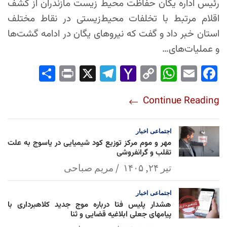
رئیس اداره یگان حفاظت محیط زیست مازندران از کشف
اقلام مرتبط با تخلفات محیط‌زیستی در نقاط مختلف
استان خبر داد و گفت که نیروهای یگان در ادامه گشت‌ها
و عملیات‌های…
Sha
Pri
X
Tel
Yah
Co
Wh
Em
Fac
re
nt
egr
oo
py
ats
ail
ebo
Continue Reading
am
Mai
Lin
Ap
ok
l
k
p
اجتماعی
اخبار
مهر و موم مرکز توزیع کود شیمیایی در یاسوج به علت
تقلب و گرانفروشی
تیر ۲۴, ۱۴۰۵
مریم صباحی
اجتماعی
اخبار
هشدار پلیس فتا درباره موج جدید کلاهبرداری با
پیامهای جعلی ابلاغیه قضایی و ثنا