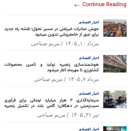
Continue Reading
am
Mai
Lin
Ap
ok
l
k
p
اخبار
اقتصادی
جهش صادرات غیرنفتی در مسیر تحول؛ نقشه راه جدید
برای عبور از خامفروشی تدوین میشود
مرداد ۱۰, ۱۴۰۵
مریم صباحی
اخبار
اقتصادی
هوشمندسازی زنجیره تولید و تأمین محصولات
کشاورزی تا مهرماه آغاز میشود
مرداد ۷, ۱۴۰۵
مریم صباحی
اخبار
اقتصادی
سرمایه‌گذاری ۲ هزار میلیارد تومانی برای فرآوری
سیب‌زمینی در دهگلان؛ گامی بلند در تکمیل زنجیره
ارزش کشاورزی
تیر ۳۱, ۱۴۰۵
مریم صباحی
اخبار
اقتصادی