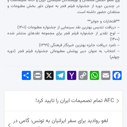
وی عضو انجمن منتقدان و نویسندگان سینمایی ایران و خانه سینماست و
در چندین دوره از جشنواره فیلم فجر به عنوان داور بخش مطبوعات و
منتقدان حضور داشته است.
**افتخارات و جوایز**
– دریافت تندیس بهترین نقد سینمایی از جشنواره مطبوعات (۱۴۰۱)
– لوح تقدیر از جشنواره فیلم فجر برای مجموعه نقدهای منتشر شده
(۱۴۰۰)
– نامزد دریافت جایزه بهترین خبرنگار فرهنگی (۱۳۹۹)
– انتخاب به عنوان دبیر پوشش مطبوعاتی جشنواره فیلم فجر (دوره
چهلم)
Sha
Pri
X
Tel
Yah
Co
Wh
Em
Fac
re
nt
egr
oo
py
ats
ail
ebo
ok
راهبری
Ap
Lin
Mai
am
AFC تمام تصمیمات ایران را تایید کرد!
نوشته‌ها
p
k
l
لغو روادید برای سفر ایرانیان به تونس: گامی در