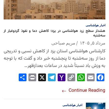
اخبار
هواشناسی
هشدار سطح زرد هواشناسی در یزد؛ کاهش دما و نفوذ گردوغبار از
سه‌شنبه
مرداد ۵, ۱۴۰۵
مریم صباحی
کارشناس هواشناسی استان یزد از کاهش نسبی و تدریجی
دما از روز سه‌شنبه تا پنجشنبه خبر داد و گفت که با توجه
به وزش باد نسبتاً شدید در ساعات بعدازظهر…
Sha
Pri
X
Tel
Yah
Co
Wh
Em
Fac
re
nt
egr
oo
py
ats
ail
ebo
Continue Reading
am
Mai
Lin
Ap
ok
l
k
p
اخبار
هواشناسی