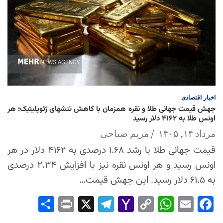
اخبار
اقتصادی
جهش قیمت جهانی طلا و نقره همزمان با کاهش تنشهای ژئوپلیتیک؛ هر
اونس طلا به ۴۱۶۲ دلار رسید
مرداد ۱۴, ۱۴۰۵
مریم صباحی
قیمت جهانی طلا با رشد ۱.۶۸ درصدی به ۴۱۶۲ دلار در هر
اونس رسید و هر اونس نقره نیز با افزایش ۲.۳۴ درصدی
به ۶۱.۵ دلار رسید. این جهش قیمت…
Sha
Pri
X
Tel
Yah
Co
Wh
Em
Fac
re
nt
egr
oo
py
ats
ail
ebo