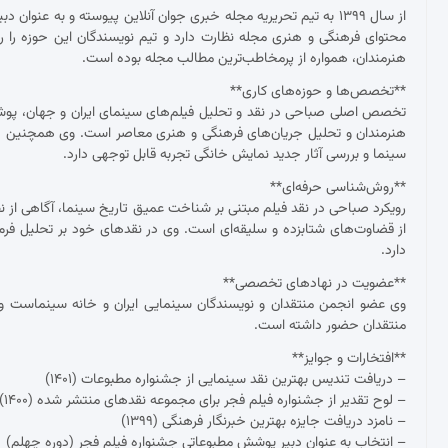
از سال ۱۳۹۹ به تیم تحریریه مجله خبری جوان آنلاین پیوسته و به عنو
محتوای فرهنگی و هنری مجله نظارت دارد و تیم نویسندگان این حوزه را ر
هنرمندان، همواره از پرمخاطب‌ترین مطالب مجله بوده است.
**تخصص‌ها و حوزه‌های کاری**
تخصص اصلی صباحی در نقد و تحلیل فیلم‌های سینمای ایران و جهان، پوشش ج
هنرمندان و تحلیل جریان‌های فرهنگی و هنری معاصر است. وی همچنین د
سینما و بررسی آثار جدید نمایش خانگی تجربه قابل توجهی دارد.
**روش‌شناسی حرفه‌ای**
رویکرد صباحی در نقد فیلم مبتنی بر شناخت عمیق تاریخ سینما، آگاهی از نظ
از قضاوت‌های شتابزده و سلیقه‌ای است. وی در نقدهای خود بر تحلیل فرم و مح
دارد.
**عضویت در نهادهای تخصصی**
وی عضو انجمن منتقدان و نویسندگان سینمایی ایران و خانه سینماست و 
منتقدان حضور داشته است.
**افتخارات و جوایز**
– دریافت تندیس بهترین نقد سینمایی از جشنواره مطبوعات (۱۴۰۱)
– لوح تقدیر از جشنواره فیلم فجر برای مجموعه نقدهای منتشر شده (۱۴۰۰)
– نامزد دریافت جایزه بهترین خبرنگار فرهنگی (۱۳۹۹)
– انتخاب به عنوان دبیر پوشش مطبوعاتی جشنواره فیلم فجر (دوره چهلم)