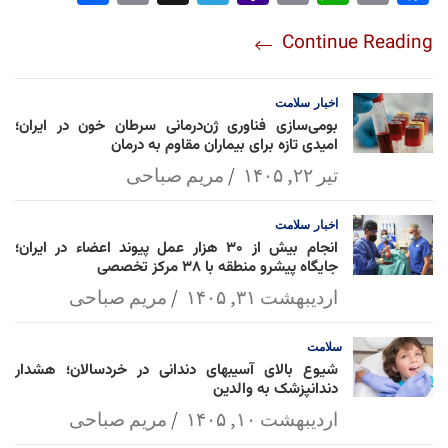
re
nt
egr
oo
py
ats
ail
ebo
Continue Reading
am
Mai
Lin
Ap
ok
l
k
p
اخبار
سلامت
بومی‌سازی فناوری ژن‌درمانی سرطان خون در ایران؛
امیدی تازه برای بیماران مقاوم به درمان
تیر ۲۲, ۱۴۰۵
مریم صباحی
اخبار
سلامت
انجام بیش از ۳۰ هزار عمل پیوند اعضاء در ایران؛
جایگاه پیشرو منطقه با ۳۸ مرکز تخصصی
اردیبهشت ۳۱, ۱۴۰۵
مریم صباحی
سلامت
شیوع بالای آسیبهای دندانی در خردسالان؛ هشدار
دندانپزشک به والدین
اردیبهشت ۱۰, ۱۴۰۵
مریم صباحی