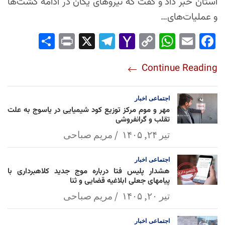
استان خبر داد و گفت که نیروهای یگان در ادامه گشت‌ها
و عملیات‌های…
Sha
Pri
X
Tel
Yah
Co
Wh
Em
Fac
re
nt
egr
oo
py
ats
ail
ebo
Continue Reading
am
Mai
Lin
Ap
ok
l
k
p
اجتماعی
اخبار
مهر و موم مرکز توزیع کود شیمیایی در یاسوج به علت
تقلب و گرانفروشی
تیر ۲۴, ۱۴۰۵
مریم صباحی
اجتماعی
اخبار
هشدار پلیس فتا درباره موج جدید کلاهبرداری با
پیامهای جعلی ابلاغیه قضایی و ثنا
تیر ۲۰, ۱۴۰۵
مریم صباحی
اجتماعی
اخبار