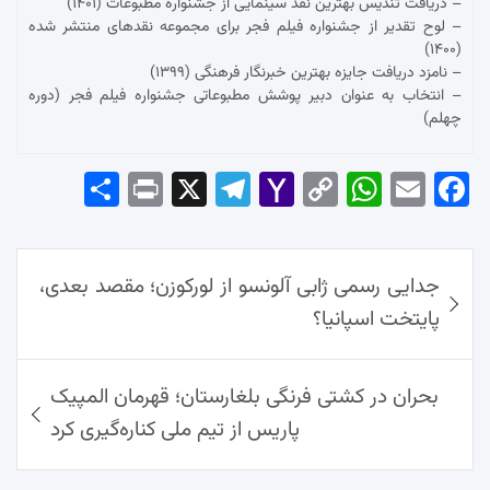
– دریافت تندیس بهترین نقد سینمایی از جشنواره مطبوعات (۱۴۰۱)
– لوح تقدیر از جشنواره فیلم فجر برای مجموعه نقدهای منتشر شده
(۱۴۰۰)
– نامزد دریافت جایزه بهترین خبرنگار فرهنگی (۱۳۹۹)
– انتخاب به عنوان دبیر پوشش مطبوعاتی جشنواره فیلم فجر (دوره
چهلم)
Sha
Pri
X
Tel
Yah
Co
Wh
Em
Fac
re
nt
egr
oo
py
ats
ail
ebo
ok
راهبری
Ap
Lin
Mai
am
جدایی رسمی ژابی آلونسو از لورکوزن؛ مقصد بعدی،
نوشته‌ها
p
k
l
پایتخت اسپانیا؟
بحران در کشتی فرنگی بلغارستان؛ قهرمان المپیک
پاریس از تیم ملی کناره‌گیری کرد