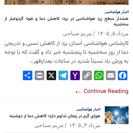
اخبار
هواشناسی
هشدار سطح زرد هواشناسی در یزد؛ کاهش دما و نفوذ گردوغبار از
سه‌شنبه
مرداد ۵, ۱۴۰۵
مریم صباحی
کارشناس هواشناسی استان یزد از کاهش نسبی و تدریجی
دما از روز سه‌شنبه تا پنجشنبه خبر داد و گفت که با توجه
به وزش باد نسبتاً شدید در ساعات بعدازظهر…
Sha
Pri
X
Tel
Yah
Co
Wh
Em
Fac
re
nt
egr
oo
py
ats
ail
ebo
Continue Reading
am
Mai
Lin
Ap
ok
l
k
p
اخبار
هواشناسی
هوای گرم در زنجان تداوم دارد؛ کاهش دما از دوشنبه
مرداد ۳, ۱۴۰۵
مریم صباحی