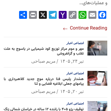
و عملیات‌های…
Sha
Pri
X
Tel
Yah
Co
Wh
Em
Fac
re
nt
egr
oo
py
ats
ail
ebo
Continue Reading
am
Mai
Lin
Ap
ok
l
k
p
اجتماعی
اخبار
مهر و موم مرکز توزیع کود شیمیایی در یاسوج به علت
تقلب و گرانفروشی
تیر ۲۴, ۱۴۰۵
مریم صباحی
اجتماعی
اخبار
هشدار پلیس فتا درباره موج جدید کلاهبرداری با
پیامهای جعلی ابلاغیه قضایی و ثنا
تیر ۲۰, ۱۴۰۵
مریم صباحی
اجتماعی
اخبار
توقیف پژو ۴۰۵ با راننده ۱۲ ساله در خراسان شمالی زنگ