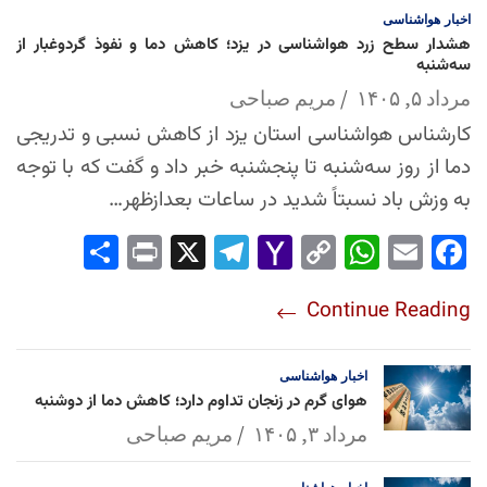
اخبار
هواشناسی
هشدار سطح زرد هواشناسی در یزد؛ کاهش دما و نفوذ گردوغبار از
سه‌شنبه
مرداد ۵, ۱۴۰۵
مریم صباحی
کارشناس هواشناسی استان یزد از کاهش نسبی و تدریجی
دما از روز سه‌شنبه تا پنجشنبه خبر داد و گفت که با توجه
به وزش باد نسبتاً شدید در ساعات بعدازظهر…
Sha
Pri
X
Tel
Yah
Co
Wh
Em
Fac
re
nt
egr
oo
py
ats
ail
ebo
Continue Reading
am
Mai
Lin
Ap
ok
l
k
p
اخبار
هواشناسی
هوای گرم در زنجان تداوم دارد؛ کاهش دما از دوشنبه
مرداد ۳, ۱۴۰۵
مریم صباحی