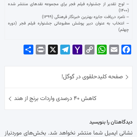
– لوح تقدیر از جشنواره فیلم فجر برای مجموعه نقدهای منتشر شده
(۱۴۰۰)
– نامزد دریافت جایزه بهترین خبرنگار فرهنگی (۱۳۹۹)
– انتخاب به عنوان دبیر پوشش مطبوعاتی جشنواره فیلم فجر (دوره
چهلم)
Sha
Pri
X
Tel
Yah
Co
Wh
Em
Fac
re
nt
egr
oo
py
ats
ail
ebo
ok
راهبری
Ap
Lin
Mai
am
صفحه کلیدحلقوی در گوگل!
نوشته‌ها
p
k
l
کاهش ۴۰ درصدی واردات برنج از هند
دیدگاهتان را بنویسید
نشانی ایمیل شما منتشر نخواهد شد.
بخش‌های موردنیاز