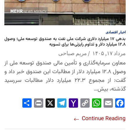
اخبار
اقتصادی
بدهی ۱۷ میلیارد دلاری شرکت ملی نفت به صندوق توسعه ملی؛ وصول
۱۲.۸ میلیارد دلار و تداوم رایزنی‌ها برای تسویه
مرداد ۱۷, ۱۴۰۵
مریم صباحی
معاون سرمایه‌گذاری و تأمین مالی صندوق توسعه ملی از
وصول ۱۲.۸ میلیارد دلار از مطالبات این صندوق خبر داد و
گفت: از مجموع ۲۲.۳ میلیارد دلار مطالبات سررسید
گذشته، بیش…
Sha
Pri
X
Tel
Yah
Co
Wh
Em
Fac
re
nt
egr
oo
py
ats
ail
ebo
Continue Reading
am
Mai
Lin
Ap
ok