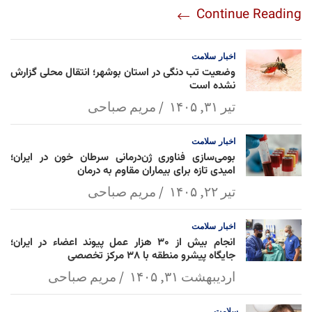
Continue Reading
am
Mai
Lin
Ap
ok
l
k
p
اخبار
سلامت
وضعیت تب دنگی در استان بوشهر؛ انتقال محلی گزارش
نشده است
تیر ۳۱, ۱۴۰۵
مریم صباحی
اخبار
سلامت
بومی‌سازی فناوری ژن‌درمانی سرطان خون در ایران؛
امیدی تازه برای بیماران مقاوم به درمان
تیر ۲۲, ۱۴۰۵
مریم صباحی
اخبار
سلامت
انجام بیش از ۳۰ هزار عمل پیوند اعضاء در ایران؛
جایگاه پیشرو منطقه با ۳۸ مرکز تخصصی
اردیبهشت ۳۱, ۱۴۰۵
مریم صباحی
سلامت