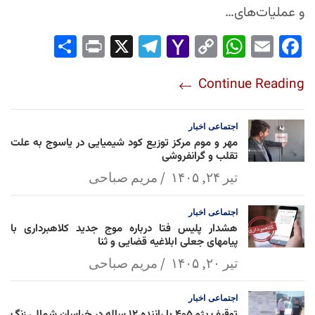
و عملیات‌های…
Sha
Pri
X
Tel
Yah
Co
Wh
Em
Fac
re
nt
egr
oo
py
ats
ail
ebo
Continue Reading
am
Mai
Lin
Ap
ok
l
k
p
اجتماعی
اخبار
مهر و موم مرکز توزیع کود شیمیایی در یاسوج به علت
تقلب و گرانفروشی
تیر ۲۴, ۱۴۰۵
مریم صباحی
اجتماعی
اخبار
هشدار پلیس فتا درباره موج جدید کلاهبرداری با
پیامهای جعلی ابلاغیه قضایی و ثنا
تیر ۲۰, ۱۴۰۵
مریم صباحی
اجتماعی
اخبار
توقیف پژو ۴۰۵ با راننده ۱۲ ساله در خراسان شمالی زنگ