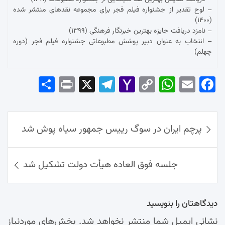
– لوح تقدیر از جشنواره فیلم فجر برای مجموعه نقدهای منتشر شده
(۱۴۰۰)
– نامزد دریافت جایزه بهترین خبرنگار فرهنگی (۱۳۹۹)
– انتخاب به عنوان دبیر پوشش مطبوعاتی جشنواره فیلم فجر (دوره
چهلم)
Sha
Pri
X
Tel
Yah
Co
Wh
Em
Fac
re
nt
egr
oo
py
ats
ail
ebo
ok
راهبری
Ap
Lin
Mai
am
پرچم ایران در سوگ رییس جمهور سیاه پوش شد
نوشته‌ها
p
k
l
جلسه فوق العاده هیأت دولت تشکیل شد
دیدگاهتان را بنویسید
نشانی ایمیل شما منتشر نخواهد شد.
بخش‌های موردنیاز