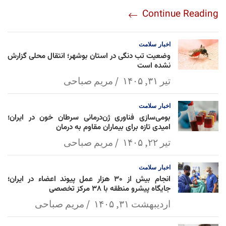
re
nt
egr
oo
py
ats
ail
ebo
Continue Reading
am
Mai
Lin
Ap
ok
l
k
p
اخبار
سلامت
وضعیت تب دنگی در استان بوشهر؛ انتقال محلی گزارش
نشده است
تیر ۳۱, ۱۴۰۵
مریم صباحی
اخبار
سلامت
بومی‌سازی فناوری ژن‌درمانی سرطان خون در ایران؛
امیدی تازه برای بیماران مقاوم به درمان
تیر ۲۲, ۱۴۰۵
مریم صباحی
اخبار
سلامت
انجام بیش از ۳۰ هزار عمل پیوند اعضاء در ایران؛
جایگاه پیشرو منطقه با ۳۸ مرکز تخصصی
اردیبهشت ۳۱, ۱۴۰۵
مریم صباحی