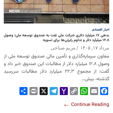
اخبار
اقتصادی
بدهی ۱۷ میلیارد دلاری شرکت ملی نفت به صندوق توسعه ملی؛ وصول
۱۲.۸ میلیارد دلار و تداوم رایزنی‌ها برای تسویه
مرداد ۱۷, ۱۴۰۵
مریم صباحی
معاون سرمایه‌گذاری و تأمین مالی صندوق توسعه ملی از
وصول ۱۲.۸ میلیارد دلار از مطالبات این صندوق خبر داد و
گفت: از مجموع ۲۲.۳ میلیارد دلار مطالبات سررسید
گذشته، بیش…
Sha
Pri
X
Tel
Yah
Co
Wh
Em
Fac
re
nt
egr
oo
py
ats
ail
ebo
Continue Reading
am
Mai
Lin
Ap
ok