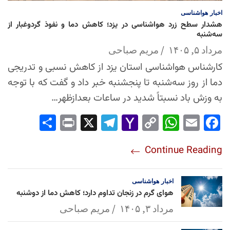
اخبار
هواشناسی
هشدار سطح زرد هواشناسی در یزد؛ کاهش دما و نفوذ گردوغبار از
سه‌شنبه
مرداد ۵, ۱۴۰۵
مریم صباحی
کارشناس هواشناسی استان یزد از کاهش نسبی و تدریجی
دما از روز سه‌شنبه تا پنجشنبه خبر داد و گفت که با توجه
به وزش باد نسبتاً شدید در ساعات بعدازظهر…
Sha
Pri
X
Tel
Yah
Co
Wh
Em
Fac
re
nt
egr
oo
py
ats
ail
ebo
Continue Reading
am
Mai
Lin
Ap
ok
l
k
p
اخبار
هواشناسی
هوای گرم در زنجان تداوم دارد؛ کاهش دما از دوشنبه
مرداد ۳, ۱۴۰۵
مریم صباحی