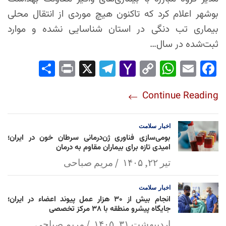
بوشهر اعلام کرد که تاکنون هیچ موردی از انتقال محلی
بیماری تب دنگی در استان شناسایی نشده و موارد
ثبت‌شده در سال…
Sha
Pri
X
Tel
Yah
Co
Wh
Em
Fac
re
nt
egr
oo
py
ats
ail
ebo
Continue Reading
am
Mai
Lin
Ap
ok
l
k
p
اخبار
سلامت
بومی‌سازی فناوری ژن‌درمانی سرطان خون در ایران؛
امیدی تازه برای بیماران مقاوم به درمان
تیر ۲۲, ۱۴۰۵
مریم صباحی
اخبار
سلامت
انجام بیش از ۳۰ هزار عمل پیوند اعضاء در ایران؛
جایگاه پیشرو منطقه با ۳۸ مرکز تخصصی
اردیبهشت ۳۱, ۱۴۰۵
مریم صباحی