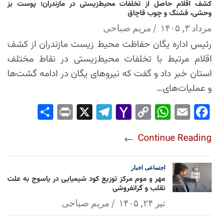
کشف اقلام حاصل از تخلفات محیط‌زیستی در مازندران؛ پوست بز
وحشی، فشنگ و چوب قاچاق
مرداد ۳, ۱۴۰۵
مریم صباحی
رئیس اداره یگان حفاظت محیط زیست مازندران از کشف
اقلام مرتبط با تخلفات محیط‌زیستی در نقاط مختلف
استان خبر داد و گفت که نیروهای یگان در ادامه گشت‌ها
و عملیات‌های…
Sha
Pri
X
Tel
Yah
Co
Wh
Em
Fac
re
nt
egr
oo
py
ats
ail
ebo
Continue Reading
am
Mai
Lin
Ap
ok
l
k
p
اجتماعی
اخبار
مهر و موم مرکز توزیع کود شیمیایی در یاسوج به علت
تقلب و گرانفروشی
تیر ۲۴, ۱۴۰۵
مریم صباحی