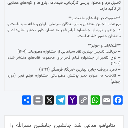
تحلیل فرم و محتوا، بررسی کارگردانی، فیلم‌نامه، بازی‌ها و لایه‌های معنایی
اثر تأکید دارد.
**عضویت در نهادهای تخصصی**
وی عضو انجمن منتقدان و نویسندگان سینمایی ایران و خانه سینماست و
در چندین دوره از جشنواره فیلم فجر به عنوان داور بخش مطبوعات و
منتقدان حضور داشته است.
**افتخارات و جوایز**
– دریافت تندیس بهترین نقد سینمایی از جشنواره مطبوعات (۱۴۰۱)
– لوح تقدیر از جشنواره فیلم فجر برای مجموعه نقدهای منتشر شده
(۱۴۰۰)
– نامزد دریافت جایزه بهترین خبرنگار فرهنگی (۱۳۹۹)
– انتخاب به عنوان دبیر پوشش مطبوعاتی جشنواره فیلم فجر (دوره
چهلم)
Sha
Pri
X
Tel
Yah
Co
Wh
Em
Fac
re
nt
egr
oo
py
ats
ail
ebo
ok
راهبری
Ap
Lin
Mai
am
نتانیاهو مدعی شد جانشینِ جانشینِ نصرالله را
l
k
p