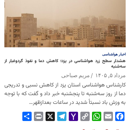
اخبار
هواشناسی
هشدار سطح زرد هواشناسی در یزد؛ کاهش دما و نفوذ گردوغبار از
سه‌شنبه
مرداد ۵, ۱۴۰۵
مریم صباحی
کارشناس هواشناسی استان یزد از کاهش نسبی و تدریجی
دما از روز سه‌شنبه تا پنجشنبه خبر داد و گفت که با توجه
به وزش باد نسبتاً شدید در ساعات بعدازظهر…
Sha
Pri
X
Tel
Yah
Co
Wh
Em
Fac
re
nt
egr
oo
py
ats
ail
ebo