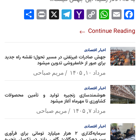
Sha
Pri
X
Tel
Yah
Co
Wh
Em
Fac
re
nt
egr
oo
py
ats
ail
ebo
Continue Reading
am
Mai
Lin
Ap
ok
l
k
p
اخبار
اقتصادی
جهش صادرات غیرنفتی در مسیر تحول؛ نقشه راه جدید
برای عبور از خامفروشی تدوین میشود
مرداد ۱۰, ۱۴۰۵
مریم صباحی
اخبار
اقتصادی
هوشمندسازی زنجیره تولید و تأمین محصولات
کشاورزی تا مهرماه آغاز میشود
مرداد ۷, ۱۴۰۵
مریم صباحی
اخبار
اقتصادی
سرمایه‌گذاری ۲ هزار میلیارد تومانی برای فرآوری
سیب‌زمینی در دهگلان؛ گامی بلند در تکمیل زنجیره