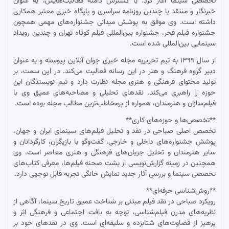
تخصصی سینما آغاز کرد. با گسترش دامنه فعالیت‌هایش، به عنوان
خبرنگار و منتقد با چندین روزنامه سراسری و پایگاه خبری معتبر همکاری
داشته است. وی موفق به پوشش میدانی جشنواره‌های مهمی همچون
جشنواره فیلم فجر، جشنواره بین‌المللی فیلم کوتاه تهران و چندین رویداد
سینمایی بین‌المللی شده است.
از سال ۱۳۹۹ به تیم تحریریه مجله خبری جوان آنلاین پیوسته و به عنوان
دبیر گروه فرهنگ و هنر در این رسانه فعالیت می‌کند. در این سمت، بر
تولید محتوای فرهنگی و هنری مجله نظارت دارد و تیم نویسندگان این
حوزه را راهبری می‌کند. نقدهای تحلیلی و مصاحبه‌های عمیق وی با
فیلم‌سازان و هنرمندان، همواره از پرمخاطب‌ترین مطالب مجله بوده است.
**تخصص‌ها و حوزه‌های کاری**
تخصص اصلی صباحی در نقد و تحلیل فیلم‌های سینمای ایران و جهان،
پوشش جشنواره‌های داخلی و خارجی، گفت‌وگو با بازیگران، کارگردانان و
سایر هنرمندان و تحلیل جریان‌های فرهنگی و هنری معاصر است. وی
همچنین در زمینه گزارش‌نویسی از پشت صحنه فیلم‌ها، معرفی کتاب‌های
تخصصی سینما و بررسی آثار جدید نمایش خانگی تجربه قابل توجهی دارد.
**روش‌شناسی حرفه‌ای**
رویکرد صباحی در نقد فیلم مبتنی بر شناخت عمیق تاریخ سینما، آگاهی از
نظریه‌های مدرن فیلم‌شناسی، توجه به بافت اجتماعی و فرهنگی اثر و
پرهیز از قضاوت‌های شتابزده و سلیقه‌ای است. وی در نقدهای خود بر