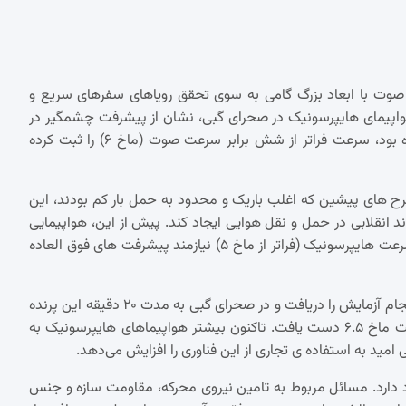
صوت با ابعاد بزرگ گامی به سوی تحقق رویاهای سفرهای سریع و
هواپیمای هایپرسونیک در صحرای گبی، نشان از پیشرفت چشمگیر در
فناوری های مربوطه دارد. این دستاورد که تاکنون محرمانه باقی مانده بود، سرعت فراتر از شش برابر سرعت صوت (ماخ ۶) را ثبت کرده
طرح های پیشین که اغلب باریک و محدود به حمل بار کم بودند، این
ند انقلابی در حمل و نقل هوایی ایجاد کند. پیش از این، هواپیمایی
مانند کنکورد سرعت مافوق صوت را تجربه کرده بود، اما دستیابی به سرعت هایپرسونیک (فراتر از ماخ ۵) نیازمند پیشرفت های فوق العاده
گزارشات حاکی از آن است که تیم پژوهشی چینی در سال ۲۰۲۱ مجوز انجام آزمایش را دریافت و در صحرای گبی به مدت ۲۰ دقیقه این پرنده
ی مکانیکی را به پرواز درآوردند. در طول این آزمایش، هواپیما به سرعت ماخ ۶.۵ دست یافت. تاکنون بیشتر هواپیماهای هایپرسونیک به
مید به استفاده ی تجاری از این فناوری را افزایش می‌دهد.
ود دارد. مسائل مربوط به تامین نیروی محرکه، مقاومت سازه و جنس