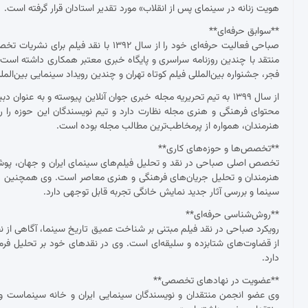
هویت زنانه در سینمای پس از انقلاب» مورد تقدیر استادان قرار گرفته است.
**سوابق حرفه‌ای**
صباحی فعالیت حرفه‌ای خود را از سال ۱۳۹۲
منتقد با چندین روزنامه سراسری و پایگاه خبری معتبر همکاری داشته ا
فجر، جشنواره بین‌المللی فیلم کوتاه تهران و چندین رویداد سینمایی بین‌ال
از سال ۱۳۹۹ به تیم تحریریه مجله خبری جوان آنلاین پیوسته و به عنو
محتوای فرهنگی و هنری مجله نظارت دارد و تیم نویسندگان این حوزه را ر
هنرمندان، همواره از پرمخاطب‌ترین مطالب مجله بوده است.
**تخصص‌ها و حوزه‌های کاری**
تخصص اصلی صباحی در نقد و تحلیل فیلم‌های سینمای ایران و جهان، پوشش ج
هنرمندان و تحلیل جریان‌های فرهنگی و هنری معاصر است. وی همچنین د
سینما و بررسی آثار جدید نمایش خانگی تجربه قابل توجهی دارد.
**روش‌شناسی حرفه‌ای**
رویکرد صباحی در نقد فیلم مبتنی بر شناخت عمیق تاریخ سینما، آگاهی از نظ
از قضاوت‌های شتابزده و سلیقه‌ای است. وی در نقدهای خود بر تحلیل فرم و مح
دارد.
**عضویت در نهادهای تخصصی**
وی عضو انجمن منتقدان و نویسندگان سینمایی ایران و خانه سینماست و 