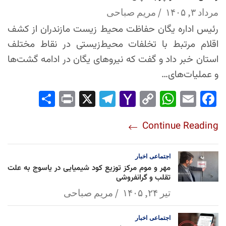
مرداد ۳, ۱۴۰۵
مریم صباحی
رئیس اداره یگان حفاظت محیط زیست مازندران از کشف
اقلام مرتبط با تخلفات محیط‌زیستی در نقاط مختلف
استان خبر داد و گفت که نیروهای یگان در ادامه گشت‌ها
و عملیات‌های…
Sha
Pri
X
Tel
Yah
Co
Wh
Em
Fac
re
nt
egr
oo
py
ats
ail
ebo
Continue Reading
am
Mai
Lin
Ap
ok
l
k
p
اجتماعی
اخبار
مهر و موم مرکز توزیع کود شیمیایی در یاسوج به علت
تقلب و گرانفروشی
تیر ۲۴, ۱۴۰۵
مریم صباحی
اجتماعی
اخبار