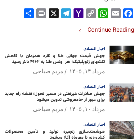
Sha
Pri
X
Tel
Yah
Co
Wh
Em
Fac
re
nt
egr
oo
py
ats
ail
ebo
Continue Reading
am
Mai
Lin
Ap
ok
l
k
p
اخبار
اقتصادی
جهش قیمت جهانی طلا و نقره همزمان با کاهش
تنشهای ژئوپلیتیک؛ هر اونس طلا به ۴۱۶۲ دلار رسید
مرداد ۱۴, ۱۴۰۵
مریم صباحی
اخبار
اقتصادی
جهش صادرات غیرنفتی در مسیر تحول؛ نقشه راه جدید
برای عبور از خامفروشی تدوین میشود
مرداد ۱۰, ۱۴۰۵
مریم صباحی
اخبار
اقتصادی
هوشمندسازی زنجیره تولید و تأمین محصولات
کشاورزی تا مهرماه آغاز میشود