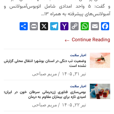
و گفت: ۵ واحد امدادی شامل اتوبوس‌آمبولانس و
آمبولانس‌های پیشرفته به همراه ۱۳…
Sha
Pri
X
Tel
Yah
Co
Wh
Em
Fac
re
nt
egr
oo
py
ats
ail
ebo
Continue Reading
am
Mai
Lin
Ap
ok
l
k
p
اخبار
سلامت
وضعیت تب دنگی در استان بوشهر؛ انتقال محلی گزارش
نشده است
تیر ۳۱, ۱۴۰۵
مریم صباحی
اخبار
سلامت
بومی‌سازی فناوری ژن‌درمانی سرطان خون در ایران؛
امیدی تازه برای بیماران مقاوم به درمان
تیر ۲۲, ۱۴۰۵
مریم صباحی