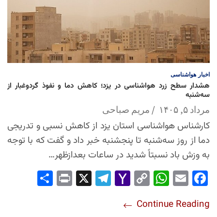
اخبار
هواشناسی
هشدار سطح زرد هواشناسی در یزد؛ کاهش دما و نفوذ گردوغبار از
سه‌شنبه
مرداد ۵, ۱۴۰۵
مریم صباحی
کارشناس هواشناسی استان یزد از کاهش نسبی و تدریجی
دما از روز سه‌شنبه تا پنجشنبه خبر داد و گفت که با توجه
به وزش باد نسبتاً شدید در ساعات بعدازظهر…
Sha
Pri
X
Tel
Yah
Co
Wh
Em
Fac
re
nt
egr
oo
py
ats
ail
ebo
Continue Reading
am
Mai
Lin
Ap
ok