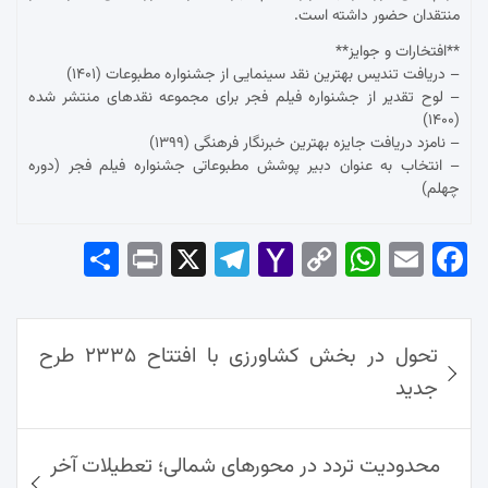
منتقدان حضور داشته است.
**افتخارات و جوایز**
– دریافت تندیس بهترین نقد سینمایی از جشنواره مطبوعات (۱۴۰۱)
– لوح تقدیر از جشنواره فیلم فجر برای مجموعه نقدهای منتشر شده
(۱۴۰۰)
– نامزد دریافت جایزه بهترین خبرنگار فرهنگی (۱۳۹۹)
– انتخاب به عنوان دبیر پوشش مطبوعاتی جشنواره فیلم فجر (دوره
چهلم)
Sha
Pri
X
Tel
Yah
Co
Wh
Em
Fac
re
nt
egr
oo
py
ats
ail
ebo
ok
راهبری
Ap
Lin
Mai
am
تحول در بخش کشاورزی با افتتاح ۲۳۳۵ طرح
نوشته‌ها
p
k
l
جدید
محدودیت تردد در محورهای شمالی؛ تعطیلات آخر