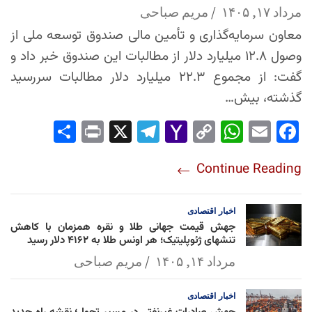
مرداد ۱۷, ۱۴۰۵
مریم صباحی
معاون سرمایه‌گذاری و تأمین مالی صندوق توسعه ملی از
وصول ۱۲.۸ میلیارد دلار از مطالبات این صندوق خبر داد و
گفت: از مجموع ۲۲.۳ میلیارد دلار مطالبات سررسید
گذشته، بیش…
Sha
Pri
X
Tel
Yah
Co
Wh
Em
Fac
re
nt
egr
oo
py
ats
ail
ebo
Continue Reading
am
Mai
Lin
Ap
ok
l
k
p
اخبار
اقتصادی
جهش قیمت جهانی طلا و نقره همزمان با کاهش
تنشهای ژئوپلیتیک؛ هر اونس طلا به ۴۱۶۲ دلار رسید
مرداد ۱۴, ۱۴۰۵
مریم صباحی
اخبار
اقتصادی