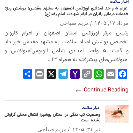
اخبار
سلامت
اعزام ۵ واحد امدادی اورژانس اصفهان به مشهد مقدس؛ پوشش ویژه
خدمات درمانی زائران در ایام شهادت امام رضا(ع)
مرداد ۱۷, ۱۴۰۵
مریم صباحی
رئیس مرکز اورژانس استان اصفهان از اعزام کاروان
تخصصی پوشش امداد سلامت به مشهد مقدس خبر داد
و گفت: ۵ واحد امدادی شامل اتوبوس‌آمبولانس و
آمبولانس‌های پیشرفته به همراه ۱۳…
Sha
Pri
X
Tel
Yah
Co
Wh
Em
Fac
re
nt
egr
oo
py
ats
ail
ebo
Continue Reading
am
Mai
Lin
Ap
ok
l
k
p
اخبار
سلامت
وضعیت تب دنگی در استان بوشهر؛ انتقال محلی گزارش
نشده است
تیر ۳۱, ۱۴۰۵
مریم صباحی