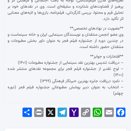
نظریه‌های مدرن فیلم‌شناسی، توجه به بافت اجتماعی و فرهنگی اثر و
پرهیز از قضاوت‌های شتابزده و سلیقه‌ای است. وی در نقدهای خود بر
تحلیل فرم و محتوا، بررسی کارگردانی، فیلم‌نامه، بازی‌ها و لایه‌های معنایی
اثر تأکید دارد.
**عضویت در نهادهای تخصصی**
وی عضو انجمن منتقدان و نویسندگان سینمایی ایران و خانه سینماست و
در چندین دوره از جشنواره فیلم فجر به عنوان داور بخش مطبوعات و
منتقدان حضور داشته است.
**افتخارات و جوایز**
– دریافت تندیس بهترین نقد سینمایی از جشنواره مطبوعات (۱۴۰۱)
– لوح تقدیر از جشنواره فیلم فجر برای مجموعه نقدهای منتشر شده
(۱۴۰۰)
– نامزد دریافت جایزه بهترین خبرنگار فرهنگی (۱۳۹۹)
– انتخاب به عنوان دبیر پوشش مطبوعاتی جشنواره فیلم فجر (دوره
چهلم)
Sha
Pri
X
Tel
Yah
Co
Wh
Em
Fac
re
nt
egr
oo
py
ats
ail
ebo
am
Mai
Lin
Ap
ok