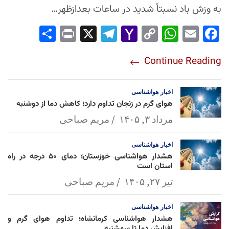
به وزش باد نسبتاً شدید در ساعات بعدازظهر…
Sha
Pri
X
Tel
Yah
Co
Wh
Em
Fac
re
nt
egr
oo
py
ats
ail
ebo
Continue Reading
am
Mai
Lin
Ap
ok
l
k
p
اخبار
هواشناسی
هوای گرم در زنجان تداوم دارد؛ کاهش دما از دوشنبه
مرداد ۳, ۱۴۰۵
مریم صباحی
اخبار
هواشناسی
هشدار هواشناسی خوزستان؛ دمای ۵۰ درجه در راه
استان است
تیر ۲۷, ۱۴۰۵
مریم صباحی
اخبار
هواشناسی
هشدار هواشناسی کرمانشاه؛ تداوم هوای گرم و
افزایش دما تا سهشنبه