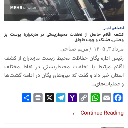
اجتماعی
اخبار
کشف اقلام حاصل از تخلفات محیط‌زیستی در مازندران؛ پوست بز
وحشی، فشنگ و چوب قاچاق
مرداد ۳, ۱۴۰۵
مریم صباحی
رئیس اداره یگان حفاظت محیط زیست مازندران از کشف
اقلام مرتبط با تخلفات محیط‌زیستی در نقاط مختلف
استان خبر داد و گفت که نیروهای یگان در ادامه گشت‌ها
و عملیات‌های…
Sha
Pri
X
Tel
Yah
Co
Wh
Em
Fac
re
nt
egr
oo
py
ats
ail
ebo
Continue Reading
am
Mai
Lin
Ap
ok
l
k
p