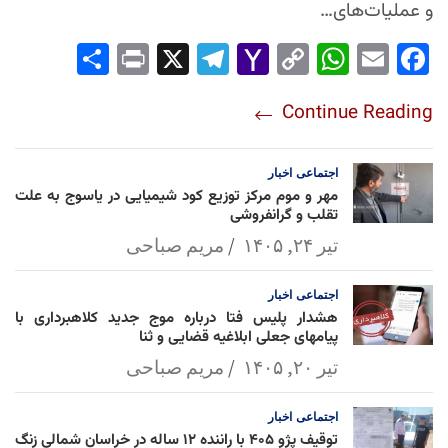
و عملیات‌های…
Sha
Pri
X
Tel
Yah
Co
Wh
Em
Fac
re
nt
egr
oo
py
ats
ail
ebo
Continue Reading
am
Mai
Lin
Ap
ok
l
k
p
اجتماعی
اخبار
مهر و موم مرکز توزیع کود شیمیایی در یاسوج به علت
تقلب و گرانفروشی
تیر ۲۴, ۱۴۰۵
مریم صباحی
اجتماعی
اخبار
هشدار پلیس فتا درباره موج جدید کلاهبرداری با
پیامهای جعلی ابلاغیه قضایی و ثنا
تیر ۲۰, ۱۴۰۵
مریم صباحی
اجتماعی
اخبار
توقیف پژو ۴۰۵ با راننده ۱۲ ساله در خراسان شمالی زنگ