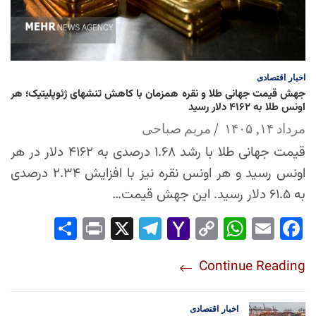
اخبار
اقتصادی
جهش قیمت جهانی طلا و نقره همزمان با کاهش تنشهای ژئوپلیتیک؛ هر
اونس طلا به ۴۱۶۲ دلار رسید
مرداد ۱۴, ۱۴۰۵
مریم صباحی
قیمت جهانی طلا با رشد ۱.۶۸ درصدی به ۴۱۶۲ دلار در هر
اونس رسید و هر اونس نقره نیز با افزایش ۲.۳۴ درصدی
به ۶۱.۵ دلار رسید. این جهش قیمت…
Sha
Pri
X
Tel
Yah
Co
Wh
Em
Fac
re
nt
egr
oo
py
ats
ail
ebo
Continue Reading
am
Mai
Lin
Ap
ok
l
k
p
اخبار
اقتصادی