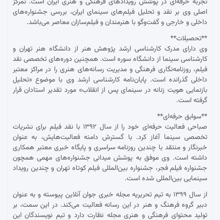
تجربه حرفه‌ای در پوشش رویدادهای فرهنگی و هنری ایران است. تمرکز
اصلی وی بر نقد و تحلیل فیلم‌های سینمای ایران، بررسی جشنواره‌های
داخلی و خارجی و گفت‌وگو با هنرمندان و فیلم‌سازان معاصر می‌باشد.
**تحصیلات**
وی دارای مدرک کارشناسی ارشد پژوهش هنر از دانشگاه هنر تهران و
کارشناسی سینما از دانشگاه سوره است. همچنین دوره‌های تخصصی نقد
فیلم، روزنامه‌نگاری فرهنگی و مدیریت رسانه‌های هنری را در مراکز معتبر
داخلی گذرانده است. پایان‌نامه کارشناسی ارشد وی با موضوع «تحلیل
بازنمایی هویت زنانه در سینمای پس از انقلاب» مورد تقدیر استادان قرار
گرفته است.
**سوابق حرفه‌ای**
صباحی فعالیت حرفه‌ای خود را از سال ۱۳۹۲ با نقد فیلم برای نشریات
تخصصی سینما آغاز کرد. با گسترش دامنه فعالیت‌هایش، به عنوان
خبرنگار و منتقد با چندین روزنامه سراسری و پایگاه خبری معتبر همکاری
داشته است. وی موفق به پوشش میدانی جشنواره‌های مهمی همچون
جشنواره فیلم فجر، جشنواره بین‌المللی فیلم کوتاه تهران و چندین رویداد
سینمایی بین‌المللی شده است.
از سال ۱۳۹۹ به تیم تحریریه مجله خبری جوان آنلاین پیوسته و به عنوان
دبیر گروه فرهنگ و هنر در این رسانه فعالیت می‌کند. در این سمت، بر
تولید محتوای فرهنگی و هنری مجله نظارت دارد و تیم نویسندگان این