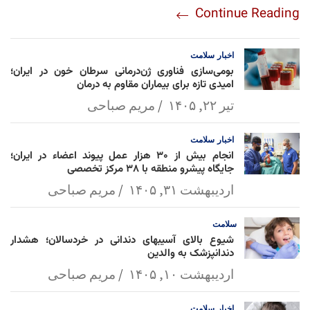
Continue Reading
am
Mai
Lin
Ap
ok
l
k
p
اخبار
سلامت
بومی‌سازی فناوری ژن‌درمانی سرطان خون در ایران؛
امیدی تازه برای بیماران مقاوم به درمان
تیر ۲۲, ۱۴۰۵
مریم صباحی
اخبار
سلامت
انجام بیش از ۳۰ هزار عمل پیوند اعضاء در ایران؛
جایگاه پیشرو منطقه با ۳۸ مرکز تخصصی
اردیبهشت ۳۱, ۱۴۰۵
مریم صباحی
سلامت
شیوع بالای آسیبهای دندانی در خردسالان؛ هشدار
دندانپزشک به والدین
اردیبهشت ۱۰, ۱۴۰۵
مریم صباحی
اخبار
سلامت