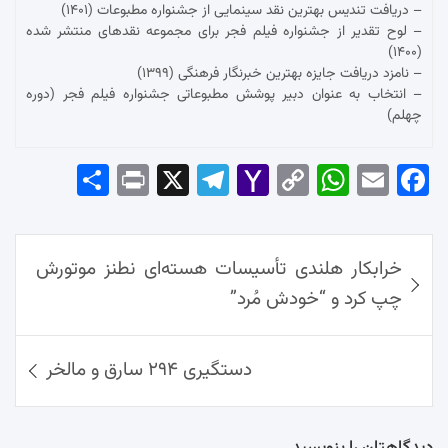
– دریافت تندیس بهترین نقد سینمایی از جشنواره مطبوعات (۱۴۰۱)
– لوح تقدیر از جشنواره فیلم فجر برای مجموعه نقدهای منتشر شده
(۱۴۰۰)
– نامزد دریافت جایزه بهترین خبرنگار فرهنگی (۱۳۹۹)
– انتخاب به عنوان دبیر پوشش مطبوعاتی جشنواره فیلم فجر (دوره
چهلم)
Sha
Pri
X
Tel
Yah
Co
Wh
Em
Fac
re
nt
egr
oo
py
ats
ail
ebo
ok
راهبری
Ap
Lin
Mai
am
خرابکار هلندی تأسیسات هسته‌ای نطنز موتورش
نوشته‌ها
p
k
l
چپ کرد و “خودش مُرد”
دستگیری ۲۹۴ سارق و مالخر
دیدگاهتان را بنویسید