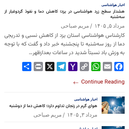
اخبار
هواشناسی
هشدار سطح زرد هواشناسی در یزد؛ کاهش دما و نفوذ گردوغبار از
سه‌شنبه
مرداد ۵, ۱۴۰۵
مریم صباحی
کارشناس هواشناسی استان یزد از کاهش نسبی و تدریجی
دما از روز سه‌شنبه تا پنجشنبه خبر داد و گفت که با توجه
به وزش باد نسبتاً شدید در ساعات بعدازظهر…
Sha
Pri
X
Tel
Yah
Co
Wh
Em
Fac
re
nt
egr
oo
py
ats
ail
ebo
Continue Reading
am
Mai
Lin
Ap
ok
l
k
p
اخبار
هواشناسی
هوای گرم در زنجان تداوم دارد؛ کاهش دما از دوشنبه
مرداد ۳, ۱۴۰۵
مریم صباحی
اخبار
هواشناسی