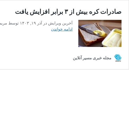
صادرات کره بیش از ۳ برابر افزایش یافت
آخرین ویرایش در آذر ۱۹, ۱۴۰۳ توسط مریم صباحی “`html گزارش باشگاه خبرنگاران جوان از کمبود کره در بازار ایران: صادرات سه برابری، عامل اصلی کمبود؟ سخنگوی انجمن صنایع لبنی، …
صادرات
ادامه خواندن
کره
بیش
از
۳
مجله خبری مسیر آنلاین
برابر
افزایش
یافت