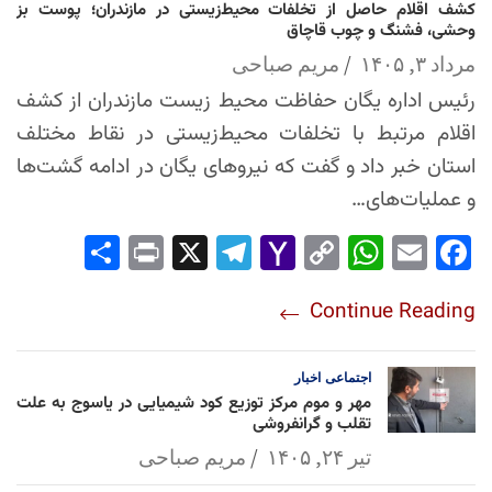
کشف اقلام حاصل از تخلفات محیط‌زیستی در مازندران؛ پوست بز
وحشی، فشنگ و چوب قاچاق
مرداد ۳, ۱۴۰۵
مریم صباحی
رئیس اداره یگان حفاظت محیط زیست مازندران از کشف
اقلام مرتبط با تخلفات محیط‌زیستی در نقاط مختلف
استان خبر داد و گفت که نیروهای یگان در ادامه گشت‌ها
و عملیات‌های…
Sha
Pri
X
Tel
Yah
Co
Wh
Em
Fac
re
nt
egr
oo
py
ats
ail
ebo
Continue Reading
am
Mai
Lin
Ap
ok
l
k
p
اجتماعی
اخبار
مهر و موم مرکز توزیع کود شیمیایی در یاسوج به علت
تقلب و گرانفروشی
تیر ۲۴, ۱۴۰۵
مریم صباحی