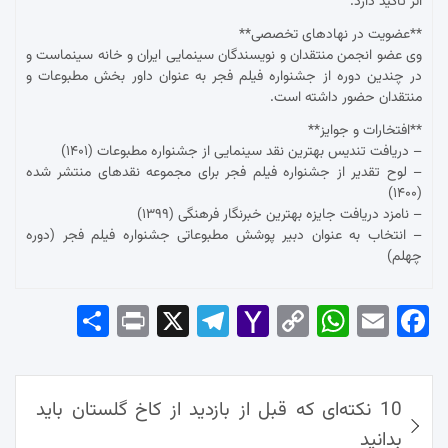
اثر تأکید دارد.
**عضویت در نهادهای تخصصی**
وی عضو انجمن منتقدان و نویسندگان سینمایی ایران و خانه سینماست و
در چندین دوره از جشنواره فیلم فجر به عنوان داور بخش مطبوعات و
منتقدان حضور داشته است.
**افتخارات و جوایز**
– دریافت تندیس بهترین نقد سینمایی از جشنواره مطبوعات (۱۴۰۱)
– لوح تقدیر از جشنواره فیلم فجر برای مجموعه نقدهای منتشر شده
(۱۴۰۰)
– نامزد دریافت جایزه بهترین خبرنگار فرهنگی (۱۳۹۹)
– انتخاب به عنوان دبیر پوشش مطبوعاتی جشنواره فیلم فجر (دوره
چهلم)
Sha
Pri
X
Tel
Yah
Co
Wh
Em
Fac
re
nt
egr
oo
py
ats
ail
ebo
ok
راهبری
Ap
Lin
Mai
am
10 نکته‌ای که قبل از بازدید از کاخ گلستان باید
نوشته‌ها
p
k
l
بدانید