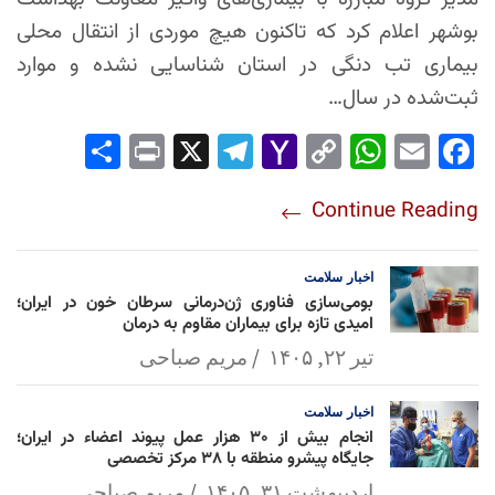
بوشهر اعلام کرد که تاکنون هیچ موردی از انتقال محلی
بیماری تب دنگی در استان شناسایی نشده و موارد
ثبت‌شده در سال…
Sha
Pri
X
Tel
Yah
Co
Wh
Em
Fac
re
nt
egr
oo
py
ats
ail
ebo
Continue Reading
am
Mai
Lin
Ap
ok
l
k
p
اخبار
سلامت
بومی‌سازی فناوری ژن‌درمانی سرطان خون در ایران؛
امیدی تازه برای بیماران مقاوم به درمان
تیر ۲۲, ۱۴۰۵
مریم صباحی
اخبار
سلامت
انجام بیش از ۳۰ هزار عمل پیوند اعضاء در ایران؛
جایگاه پیشرو منطقه با ۳۸ مرکز تخصصی
اردیبهشت ۳۱, ۱۴۰۵
مریم صباحی