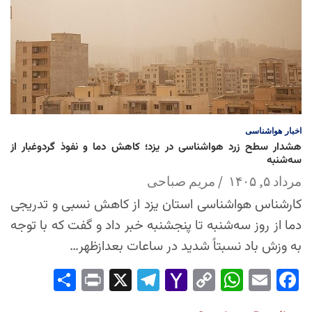
اخبار
هواشناسی
هشدار سطح زرد هواشناسی در یزد؛ کاهش دما و نفوذ گردوغبار از
سه‌شنبه
مرداد ۵, ۱۴۰۵
مریم صباحی
کارشناس هواشناسی استان یزد از کاهش نسبی و تدریجی
دما از روز سه‌شنبه تا پنجشنبه خبر داد و گفت که با توجه
به وزش باد نسبتاً شدید در ساعات بعدازظهر…
Sha
Pri
X
Tel
Yah
Co
Wh
Em
Fac
re
nt
egr
oo
py
ats
ail
ebo