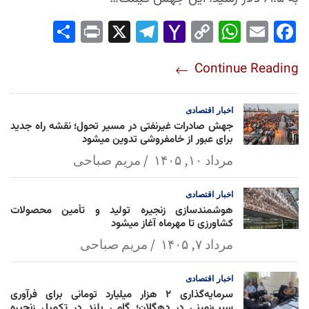
Sha
Pri
X
Tel
Yah
Co
Wh
Em
Fac
re
nt
egr
oo
py
ats
ail
ebo
Continue Reading
am
Mai
Lin
Ap
ok
l
k
p
اخبار
اقتصادی
جهش صادرات غیرنفتی در مسیر تحول؛ نقشه راه جدید
برای عبور از خامفروشی تدوین میشود
مرداد ۱۰, ۱۴۰۵
مریم صباحی
اخبار
اقتصادی
هوشمندسازی زنجیره تولید و تأمین محصولات
کشاورزی تا مهرماه آغاز میشود
مرداد ۷, ۱۴۰۵
مریم صباحی
اخبار
اقتصادی
سرمایه‌گذاری ۲ هزار میلیارد تومانی برای فرآوری
سیب‌زمینی در دهگلان؛ گامی بلند در تکمیل زنجیره