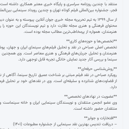
منتقد با چندین روزنامه سراسری و پایگاه خبری معتبر همکاری داشته ا
فجر، جشنواره بین‌المللی فیلم کوتاه تهران و چندین رویداد سینمایی بین‌ال
از سال ۱۳۹۹ به تیم تحریریه مجله خبری جوان آنلاین پیوسته و به عنو
محتوای فرهنگی و هنری مجله نظارت دارد و تیم نویسندگان این حوزه را ر
هنرمندان، همواره از پرمخاطب‌ترین مطالب مجله بوده است.
**تخصص‌ها و حوزه‌های کاری**
تخصص اصلی صباحی در نقد و تحلیل فیلم‌های سینمای ایران و جهان، پوشش ج
هنرمندان و تحلیل جریان‌های فرهنگی و هنری معاصر است. وی همچنین د
سینما و بررسی آثار جدید نمایش خانگی تجربه قابل توجهی دارد.
**روش‌شناسی حرفه‌ای**
رویکرد صباحی در نقد فیلم مبتنی بر شناخت عمیق تاریخ سینما، آگاهی از نظ
از قضاوت‌های شتابزده و سلیقه‌ای است. وی در نقدهای خود بر تحلیل فرم و مح
دارد.
**عضویت در نهادهای تخصصی**
وی عضو انجمن منتقدان و نویسندگان سینمایی ایران و خانه سینماست و 
منتقدان حضور داشته است.
**افتخارات و جوایز**
– دریافت تندیس بهترین نقد سینمایی از جشنواره مطبوعات (۱۴۰۱)