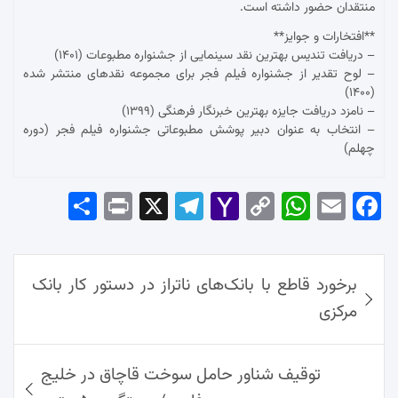
منتقدان حضور داشته است.
**افتخارات و جوایز**
– دریافت تندیس بهترین نقد سینمایی از جشنواره مطبوعات (۱۴۰۱)
– لوح تقدیر از جشنواره فیلم فجر برای مجموعه نقدهای منتشر شده
(۱۴۰۰)
– نامزد دریافت جایزه بهترین خبرنگار فرهنگی (۱۳۹۹)
– انتخاب به عنوان دبیر پوشش مطبوعاتی جشنواره فیلم فجر (دوره
چهلم)
Sha
Pri
X
Tel
Yah
Co
Wh
Em
Fac
re
nt
egr
oo
py
ats
ail
ebo
ok
راهبری
Ap
Lin
Mai
am
برخورد قاطع با بانک‌های ناتراز در دستور کار بانک
نوشته‌ها
p
k
l
مرکزی
توقیف شناور حامل سوخت قاچاق در خلیج