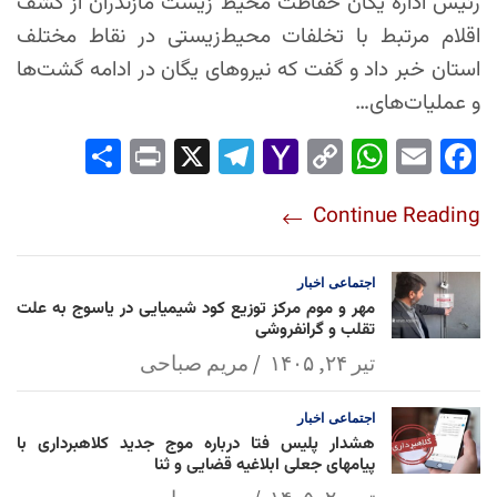
رئیس اداره یگان حفاظت محیط زیست مازندران از کشف
اقلام مرتبط با تخلفات محیط‌زیستی در نقاط مختلف
استان خبر داد و گفت که نیروهای یگان در ادامه گشت‌ها
و عملیات‌های…
Sha
Pri
X
Tel
Yah
Co
Wh
Em
Fac
re
nt
egr
oo
py
ats
ail
ebo
Continue Reading
am
Mai
Lin
Ap
ok
l
k
p
اجتماعی
اخبار
مهر و موم مرکز توزیع کود شیمیایی در یاسوج به علت
تقلب و گرانفروشی
تیر ۲۴, ۱۴۰۵
مریم صباحی
اجتماعی
اخبار
هشدار پلیس فتا درباره موج جدید کلاهبرداری با
پیامهای جعلی ابلاغیه قضایی و ثنا