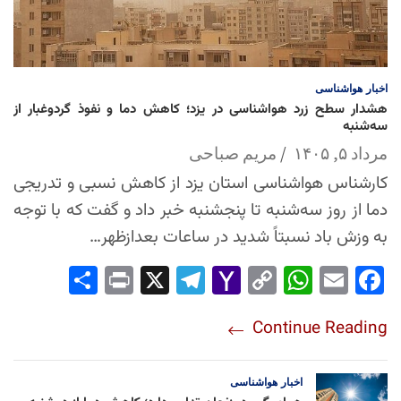
اخبار
هواشناسی
هشدار سطح زرد هواشناسی در یزد؛ کاهش دما و نفوذ گردوغبار از
سه‌شنبه
مرداد ۵, ۱۴۰۵
مریم صباحی
کارشناس هواشناسی استان یزد از کاهش نسبی و تدریجی
دما از روز سه‌شنبه تا پنجشنبه خبر داد و گفت که با توجه
به وزش باد نسبتاً شدید در ساعات بعدازظهر…
Sha
Pri
X
Tel
Yah
Co
Wh
Em
Fac
re
nt
egr
oo
py
ats
ail
ebo
Continue Reading
am
Mai
Lin
Ap
ok
l
k
p
اخبار
هواشناسی