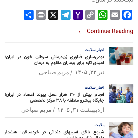
ثبت‌شده در سال…
Sha
Pri
X
Tel
Yah
Co
Wh
Em
Fac
re
nt
egr
oo
py
ats
ail
ebo
Continue Reading
am
Mai
Lin
Ap
ok
l
k
p
اخبار
سلامت
بومی‌سازی فناوری ژن‌درمانی سرطان خون در ایران؛
امیدی تازه برای بیماران مقاوم به درمان
تیر ۲۲, ۱۴۰۵
مریم صباحی
اخبار
سلامت
انجام بیش از ۳۰ هزار عمل پیوند اعضاء در ایران؛
جایگاه پیشرو منطقه با ۳۸ مرکز تخصصی
اردیبهشت ۳۱, ۱۴۰۵
مریم صباحی
سلامت
شیوع بالای آسیبهای دندانی در خردسالان؛ هشدار