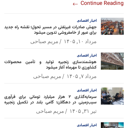
Continue Reading
am
Mai
Lin
Ap
ok
l
k
p
اخبار
اقتصادی
جهش صادرات غیرنفتی در مسیر تحول؛ نقشه راه جدید
برای عبور از خامفروشی تدوین میشود
مرداد ۱۰, ۱۴۰۵
مریم صباحی
اخبار
اقتصادی
هوشمندسازی زنجیره تولید و تأمین محصولات
کشاورزی تا مهرماه آغاز میشود
مرداد ۷, ۱۴۰۵
مریم صباحی
اخبار
اقتصادی
سرمایه‌گذاری ۲ هزار میلیارد تومانی برای فرآوری
سیب‌زمینی در دهگلان؛ گامی بلند در تکمیل زنجیره
ارزش کشاورزی
تیر ۳۱, ۱۴۰۵
مریم صباحی
اخبار
اقتصادی