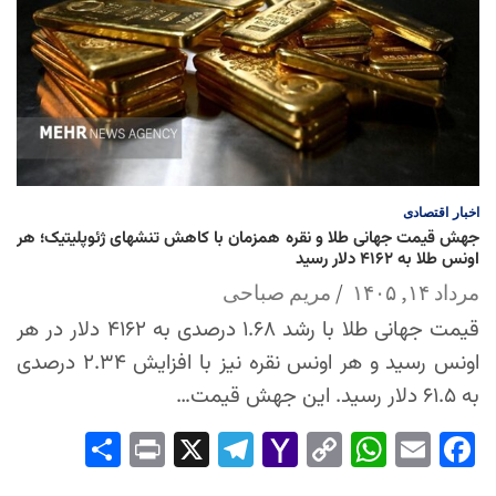
اخبار
اقتصادی
جهش قیمت جهانی طلا و نقره همزمان با کاهش تنشهای ژئوپلیتیک؛ هر
اونس طلا به ۴۱۶۲ دلار رسید
مرداد ۱۴, ۱۴۰۵
مریم صباحی
قیمت جهانی طلا با رشد ۱.۶۸ درصدی به ۴۱۶۲ دلار در هر
اونس رسید و هر اونس نقره نیز با افزایش ۲.۳۴ درصدی
به ۶۱.۵ دلار رسید. این جهش قیمت…
Sha
Pri
X
Tel
Yah
Co
Wh
Em
Fac
re
nt
egr
oo
py
ats
ail
ebo