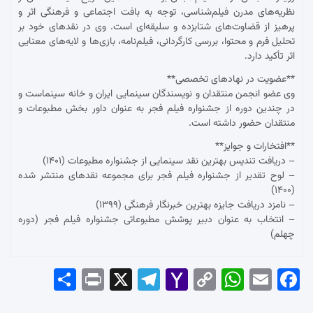
نظریه‌های مدرن فیلم‌شناسی، توجه به بافت اجتماعی و فرهنگی اثر و
پرهیز از قضاوت‌های شتابزده و سلیقه‌ای است. وی در نقدهای خود بر
تحلیل فرم و محتوا، بررسی کارگردانی، فیلم‌نامه، بازی‌ها و لایه‌های معنایی
اثر تأکید دارد.
**عضویت در نهادهای تخصصی**
وی عضو انجمن منتقدان و نویسندگان سینمایی ایران و خانه سینماست و
در چندین دوره از جشنواره فیلم فجر به عنوان داور بخش مطبوعات و
منتقدان حضور داشته است.
**افتخارات و جوایز**
– دریافت تندیس بهترین نقد سینمایی از جشنواره مطبوعات (۱۴۰۱)
– لوح تقدیر از جشنواره فیلم فجر برای مجموعه نقدهای منتشر شده
(۱۴۰۰)
– نامزد دریافت جایزه بهترین خبرنگار فرهنگی (۱۳۹۹)
– انتخاب به عنوان دبیر پوشش مطبوعاتی جشنواره فیلم فجر (دوره
چهلم)
Sha
Pri
X
Tel
Yah
Co
Wh
Em
Fac
re
nt
egr
oo
py
ats
ail
ebo