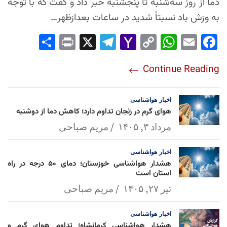
دما از روز سه‌شنبه تا پنجشنبه خبر داد و گفت که با توجه
به وزش باد نسبتاً شدید در ساعات بعدازظهر…
Sha
Pri
X
Tel
Yah
Co
Wh
Em
Fac
re
nt
egr
oo
py
ats
ail
ebo
Continue Reading
am
Mai
Lin
Ap
ok
l
k
p
اخبار
هواشناسی
هوای گرم در زنجان تداوم دارد؛ کاهش دما از دوشنبه
مرداد ۳, ۱۴۰۵
مریم صباحی
اخبار
هواشناسی
هشدار هواشناسی خوزستان؛ دمای ۵۰ درجه در راه
استان است
تیر ۲۷, ۱۴۰۵
مریم صباحی
اخبار
هواشناسی
هشدار هواشناسی کرمانشاه؛ تداوم هوای گرم و