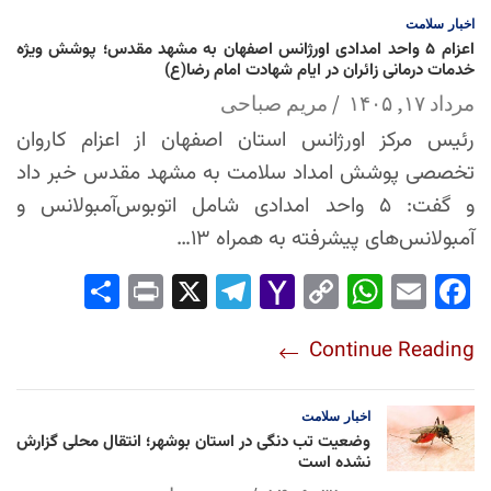
اخبار
سلامت
اعزام ۵ واحد امدادی اورژانس اصفهان به مشهد مقدس؛ پوشش ویژه
خدمات درمانی زائران در ایام شهادت امام رضا(ع)
مرداد ۱۷, ۱۴۰۵
مریم صباحی
رئیس مرکز اورژانس استان اصفهان از اعزام کاروان
تخصصی پوشش امداد سلامت به مشهد مقدس خبر داد
و گفت: ۵ واحد امدادی شامل اتوبوس‌آمبولانس و
آمبولانس‌های پیشرفته به همراه ۱۳…
Sha
Pri
X
Tel
Yah
Co
Wh
Em
Fac
re
nt
egr
oo
py
ats
ail
ebo
Continue Reading
am
Mai
Lin
Ap
ok
l
k
p
اخبار
سلامت
وضعیت تب دنگی در استان بوشهر؛ انتقال محلی گزارش
نشده است