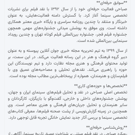
**سوابق حرفه‌ای**
صباحی فعالیت حرفه‌ای خود را از سال ۱۳۹۲ با نقد فیلم برای نشریات
تخصصی سینما آغاز کرد. با گسترش دامنه فعالیت‌هایش، به عنوان
خبرنگار و منتقد با چندین روزنامه سراسری و پایگاه خبری معتبر همکاری
داشته است. وی موفق به پوشش میدانی جشنواره‌های مهمی همچون
جشنواره فیلم فجر، جشنواره بین‌المللی فیلم کوتاه تهران و چندین رویداد
سینمایی بین‌المللی شده است.
از سال ۱۳۹۹ به تیم تحریریه مجله خبری جوان آنلاین پیوسته و به عنوان
دبیر گروه فرهنگ و هنر در این رسانه فعالیت می‌کند. در این سمت، بر
تولید محتوای فرهنگی و هنری مجله نظارت دارد و تیم نویسندگان این
حوزه را راهبری می‌کند. نقدهای تحلیلی و مصاحبه‌های عمیق وی با
فیلم‌سازان و هنرمندان، همواره از پرمخاطب‌ترین مطالب مجله بوده است.
**تخصص‌ها و حوزه‌های کاری**
تخصص اصلی صباحی در نقد و تحلیل فیلم‌های سینمای ایران و جهان،
پوشش جشنواره‌های داخلی و خارجی، گفت‌وگو با بازیگران، کارگردانان و
سایر هنرمندان و تحلیل جریان‌های فرهنگی و هنری معاصر است. وی
همچنین در زمینه گزارش‌نویسی از پشت صحنه فیلم‌ها، معرفی کتاب‌های
تخصصی سینما و بررسی آثار جدید نمایش خانگی تجربه قابل توجهی دارد.
**روش‌شناسی حرفه‌ای**
رویکرد صباحی در نقد فیلم مبتنی بر شناخت عمیق تاریخ سینما، آگاهی از