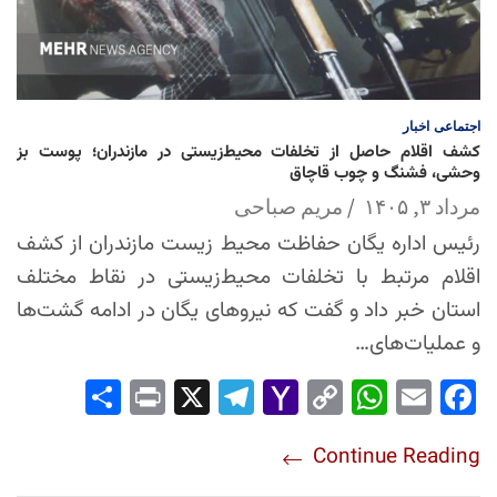
اجتماعی
اخبار
کشف اقلام حاصل از تخلفات محیط‌زیستی در مازندران؛ پوست بز
وحشی، فشنگ و چوب قاچاق
مرداد ۳, ۱۴۰۵
مریم صباحی
رئیس اداره یگان حفاظت محیط زیست مازندران از کشف
اقلام مرتبط با تخلفات محیط‌زیستی در نقاط مختلف
استان خبر داد و گفت که نیروهای یگان در ادامه گشت‌ها
و عملیات‌های…
Sha
Pri
X
Tel
Yah
Co
Wh
Em
Fac
re
nt
egr
oo
py
ats
ail
ebo
Continue Reading
am
Mai
Lin
Ap
ok