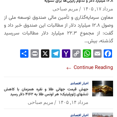
۱۲.۸ میلیارد دلار و تداوم رایزنی‌ها برای تسویه
مرداد ۱۷, ۱۴۰۵
مریم صباحی
معاون سرمایه‌گذاری و تأمین مالی صندوق توسعه ملی از
وصول ۱۲.۸ میلیارد دلار از مطالبات این صندوق خبر داد و
گفت: از مجموع ۲۲.۳ میلیارد دلار مطالبات سررسید
گذشته، بیش…
Sha
Pri
X
Tel
Yah
Co
Wh
Em
Fac
re
nt
egr
oo
py
ats
ail
ebo
Continue Reading
am
Mai
Lin
Ap
ok
l
k
p
اخبار
اقتصادی
جهش قیمت جهانی طلا و نقره همزمان با کاهش
تنشهای ژئوپلیتیک؛ هر اونس طلا به ۴۱۶۲ دلار رسید
مرداد ۱۴, ۱۴۰۵
مریم صباحی
اخبار
اقتصادی