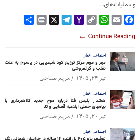
و عملیات‌های…
Sha
Pri
X
Tel
Yah
Co
Wh
Em
Fac
re
nt
egr
oo
py
ats
ail
ebo
Continue Reading
am
Mai
Lin
Ap
ok
l
k
p
اجتماعی
اخبار
مهر و موم مرکز توزیع کود شیمیایی در یاسوج به علت
تقلب و گرانفروشی
تیر ۲۴, ۱۴۰۵
مریم صباحی
اجتماعی
اخبار
هشدار پلیس فتا درباره موج جدید کلاهبرداری با
پیامهای جعلی ابلاغیه قضایی و ثنا
تیر ۲۰, ۱۴۰۵
مریم صباحی
اجتماعی
اخبار
توقیف پژو ۴۰۵ با راننده ۱۲ ساله در خراسان شمالی زنگ