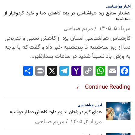
اخبار
هواشناسی
هشدار سطح زرد هواشناسی در یزد؛ کاهش دما و نفوذ گردوغبار از
سه‌شنبه
مرداد ۵, ۱۴۰۵
مریم صباحی
کارشناس هواشناسی استان یزد از کاهش نسبی و تدریجی
دما از روز سه‌شنبه تا پنجشنبه خبر داد و گفت که با توجه
به وزش باد نسبتاً شدید در ساعات بعدازظهر…
Sha
Pri
X
Tel
Yah
Co
Wh
Em
Fac
re
nt
egr
oo
py
ats
ail
ebo
Continue Reading
am
Mai
Lin
Ap
ok
l
k
p
اخبار
هواشناسی
هوای گرم در زنجان تداوم دارد؛ کاهش دما از دوشنبه
مرداد ۳, ۱۴۰۵
مریم صباحی