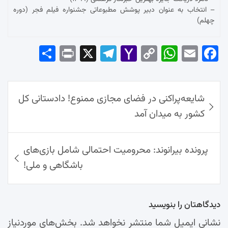
– انتخاب به عنوان دبیر پوشش مطبوعاتی جشنواره فیلم فجر (دوره
چهلم)
Sha
Pri
X
Tel
Yah
Co
Wh
Em
Fac
re
nt
egr
oo
py
ats
ail
ebo
ok
راهبری
Ap
Lin
Mai
am
شایعه‌پراکنی در فضای مجازی ممنوع! دادستانی کل
نوشته‌ها
p
k
l
کشور به میدان آمد
پرونده بیرانوند: محرومیت احتمالی شامل بازی‌های
باشگاهی و ملی!
دیدگاهتان را بنویسید
نشانی ایمیل شما منتشر نخواهد شد.
بخش‌های موردنیاز