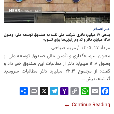
اخبار
اقتصادی
بدهی ۱۷ میلیارد دلاری شرکت ملی نفت به صندوق توسعه ملی؛ وصول
۱۲.۸ میلیارد دلار و تداوم رایزنی‌ها برای تسویه
مرداد ۱۷, ۱۴۰۵
مریم صباحی
معاون سرمایه‌گذاری و تأمین مالی صندوق توسعه ملی از
وصول ۱۲.۸ میلیارد دلار از مطالبات این صندوق خبر داد و
گفت: از مجموع ۲۲.۳ میلیارد دلار مطالبات سررسید
گذشته، بیش…
Sha
Pri
X
Tel
Yah
Co
Wh
Em
Fac
re
nt
egr
oo
py
ats
ail
ebo
Continue Reading
am
Mai
Lin
Ap
ok