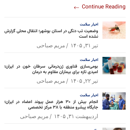
re
nt
egr
oo
py
ats
ail
ebo
Continue Reading
am
Mai
Lin
Ap
ok
l
k
p
اخبار
سلامت
وضعیت تب دنگی در استان بوشهر؛ انتقال محلی گزارش
نشده است
تیر ۳۱, ۱۴۰۵
مریم صباحی
اخبار
سلامت
بومی‌سازی فناوری ژن‌درمانی سرطان خون در ایران؛
امیدی تازه برای بیماران مقاوم به درمان
تیر ۲۲, ۱۴۰۵
مریم صباحی
اخبار
سلامت
انجام بیش از ۳۰ هزار عمل پیوند اعضاء در ایران؛
جایگاه پیشرو منطقه با ۳۸ مرکز تخصصی
اردیبهشت ۳۱, ۱۴۰۵
مریم صباحی