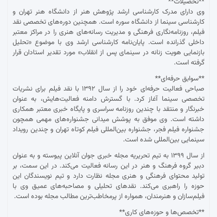
**تحصیلات**
وی دارای مدرک کارشناسی ارشد پژوهش هنر از دانشگاه هنر تهران و
کارشناسی سینما از دانشگاه سوره است. همچنین دوره‌های تخصصی نقد
فیلم، روزنامه‌نگاری فرهنگی و مدیریت رسانه‌های هنری را در مراکز معتبر
داخلی گذرانده است. پایان‌نامه کارشناسی ارشد وی با موضوع «تحلیل
بازنمایی هویت زنانه در سینمای پس از انقلاب» مورد تقدیر استادان قرار
گرفته است.
**سوابق حرفه‌ای**
صباحی فعالیت حرفه‌ای خود را از سال ۱۳۹۲ با نقد فیلم برای نشریات
تخصصی سینما آغاز کرد. با گسترش دامنه فعالیت‌هایش، به عنوان
خبرنگار و منتقد با چندین روزنامه سراسری و پایگاه خبری معتبر همکاری
داشته است. وی موفق به پوشش میدانی جشنواره‌های مهمی همچون
جشنواره فیلم فجر، جشنواره بین‌المللی فیلم کوتاه تهران و چندین رویداد
سینمایی بین‌المللی شده است.
از سال ۱۳۹۹ به تیم تحریریه مجله خبری جوان آنلاین پیوسته و به عنوان
دبیر گروه فرهنگ و هنر در این رسانه فعالیت می‌کند. در این سمت، بر
تولید محتوای فرهنگی و هنری مجله نظارت دارد و تیم نویسندگان این
حوزه را راهبری می‌کند. نقدهای تحلیلی و مصاحبه‌های عمیق وی با
فیلم‌سازان و هنرمندان، همواره از پرمخاطب‌ترین مطالب مجله بوده است.
**تخصص‌ها و حوزه‌های کاری**