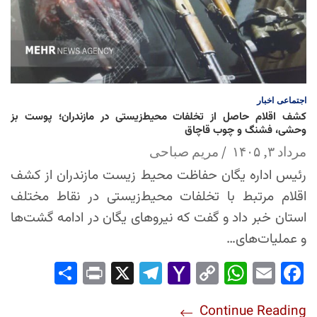
اجتماعی
اخبار
کشف اقلام حاصل از تخلفات محیط‌زیستی در مازندران؛ پوست بز
وحشی، فشنگ و چوب قاچاق
مرداد ۳, ۱۴۰۵
مریم صباحی
رئیس اداره یگان حفاظت محیط زیست مازندران از کشف
اقلام مرتبط با تخلفات محیط‌زیستی در نقاط مختلف
استان خبر داد و گفت که نیروهای یگان در ادامه گشت‌ها
و عملیات‌های…
Sha
Pri
X
Tel
Yah
Co
Wh
Em
Fac
re
nt
egr
oo
py
ats
ail
ebo
Continue Reading