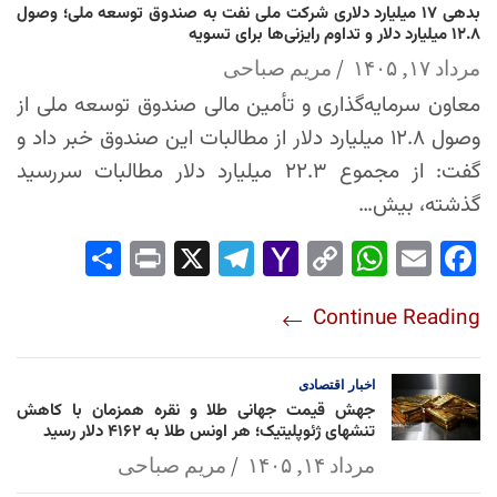
بدهی ۱۷ میلیارد دلاری شرکت ملی نفت به صندوق توسعه ملی؛ وصول
۱۲.۸ میلیارد دلار و تداوم رایزنی‌ها برای تسویه
مرداد ۱۷, ۱۴۰۵
مریم صباحی
معاون سرمایه‌گذاری و تأمین مالی صندوق توسعه ملی از
وصول ۱۲.۸ میلیارد دلار از مطالبات این صندوق خبر داد و
گفت: از مجموع ۲۲.۳ میلیارد دلار مطالبات سررسید
گذشته، بیش…
Sha
Pri
X
Tel
Yah
Co
Wh
Em
Fac
re
nt
egr
oo
py
ats
ail
ebo
Continue Reading
am
Mai
Lin
Ap
ok
l
k
p
اخبار
اقتصادی
جهش قیمت جهانی طلا و نقره همزمان با کاهش
تنشهای ژئوپلیتیک؛ هر اونس طلا به ۴۱۶۲ دلار رسید
مرداد ۱۴, ۱۴۰۵
مریم صباحی