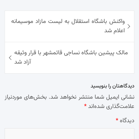
re
nt
egr
oo
py
ats
ail
ebo
ok
راهبری
Ap
Lin
Mai
am
واکنش باشگاه استقلال به لیست مازاد موسیمانه
نوشته‌ها
p
k
l
اعلام شد
مالک پیشین باشگاه نساجی قائمشهر با قرار وثیقه
آزاد شد
دیدگاهتان را بنویسید
نشانی ایمیل شما منتشر نخواهد شد.
بخش‌های موردنیاز
علامت‌گذاری شده‌اند
*
دیدگاه
*