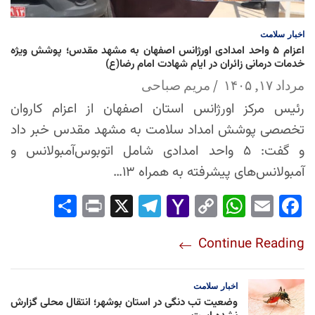
اخبار
سلامت
اعزام ۵ واحد امدادی اورژانس اصفهان به مشهد مقدس؛ پوشش ویژه
خدمات درمانی زائران در ایام شهادت امام رضا(ع)
مرداد ۱۷, ۱۴۰۵
مریم صباحی
رئیس مرکز اورژانس استان اصفهان از اعزام کاروان
تخصصی پوشش امداد سلامت به مشهد مقدس خبر داد
و گفت: ۵ واحد امدادی شامل اتوبوس‌آمبولانس و
آمبولانس‌های پیشرفته به همراه ۱۳…
Sha
Pri
X
Tel
Yah
Co
Wh
Em
Fac
re
nt
egr
oo
py
ats
ail
ebo
Continue Reading
am
Mai
Lin
Ap
ok
l
k
p
اخبار
سلامت
وضعیت تب دنگی در استان بوشهر؛ انتقال محلی گزارش