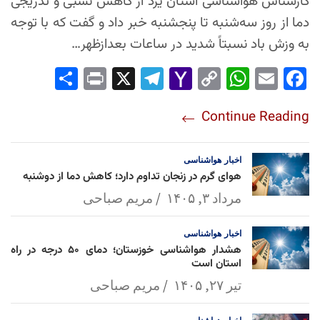
کارشناس هواشناسی استان یزد از کاهش نسبی و تدریجی
دما از روز سه‌شنبه تا پنجشنبه خبر داد و گفت که با توجه
به وزش باد نسبتاً شدید در ساعات بعدازظهر…
Sha
Pri
X
Tel
Yah
Co
Wh
Em
Fac
re
nt
egr
oo
py
ats
ail
ebo
Continue Reading
am
Mai
Lin
Ap
ok
l
k
p
اخبار
هواشناسی
هوای گرم در زنجان تداوم دارد؛ کاهش دما از دوشنبه
مرداد ۳, ۱۴۰۵
مریم صباحی
اخبار
هواشناسی
هشدار هواشناسی خوزستان؛ دمای ۵۰ درجه در راه
استان است
تیر ۲۷, ۱۴۰۵
مریم صباحی