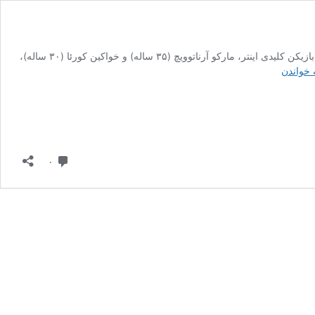
آخرین ویرایش در آبان ۲۸, ۱۴۰۳ توسط مریم صباحی دو بازیکن کلیدی اینتر، مارکو آرناتوویچ (۳۵ ساله) و خواکین کورئا (۳۰ ساله)،
مهدی
 خواندن
طارمی
خبر
خوشی
از
اینتر
دریافت
دیدگاه
۰
کرد