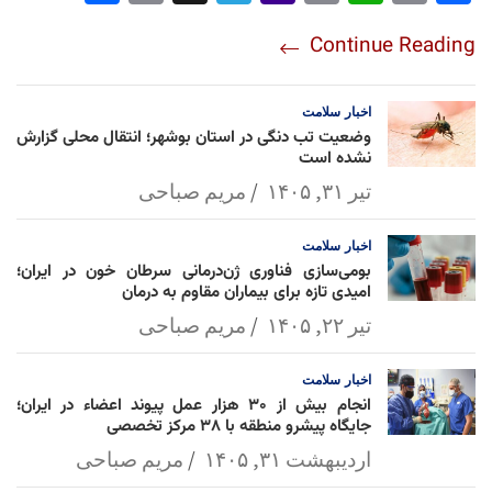
re
nt
egr
oo
py
ats
ail
ebo
Continue Reading
am
Mai
Lin
Ap
ok
l
k
p
اخبار
سلامت
وضعیت تب دنگی در استان بوشهر؛ انتقال محلی گزارش
نشده است
تیر ۳۱, ۱۴۰۵
مریم صباحی
اخبار
سلامت
بومی‌سازی فناوری ژن‌درمانی سرطان خون در ایران؛
امیدی تازه برای بیماران مقاوم به درمان
تیر ۲۲, ۱۴۰۵
مریم صباحی
اخبار
سلامت
انجام بیش از ۳۰ هزار عمل پیوند اعضاء در ایران؛
جایگاه پیشرو منطقه با ۳۸ مرکز تخصصی
اردیبهشت ۳۱, ۱۴۰۵
مریم صباحی