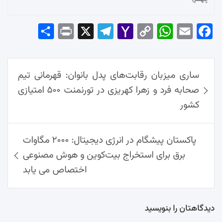
Sha
Pri
X
Tel
Yah
Co
Wh
Em
Fac
re
nt
egr
oo
py
ats
ail
ebo
ok
راهبری
Ap
Lin
Mai
am
ساری میزبان رقابت‌های پدل بانوان: قهرمانی تیم
نوشته‌ها
p
k
l
صحابه فرد و زهرا کهریزی در تورنمنت ۵۰۰ امتیازی
کشور
پاکستان پیشگام در انرژی دیجیتال: ۲۰۰۰ مگاوات
برق برای استخراج بیت‌کوین و هوش مصنوعی
اختصاص می یابد
دیدگاهتان را بنویسید