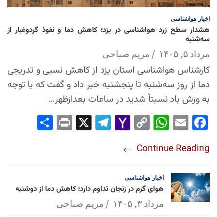
اخبار
هواشناسی
هشدار سطح زرد هواشناسی در یزد؛ کاهش دما و نفوذ گردوغبار از
سه‌شنبه
مرداد ۵, ۱۴۰۵
مریم صباحی
کارشناس هواشناسی استان یزد از کاهش نسبی و تدریجی
دما از روز سه‌شنبه تا پنجشنبه خبر داد و گفت که با توجه
به وزش باد نسبتاً شدید در ساعات بعدازظهر…
Sha
Pri
X
Tel
Yah
Co
Wh
Em
Fac
re
nt
egr
oo
py
ats
ail
ebo
Continue Reading
am
Mai
Lin
Ap
ok
l
k
p
اخبار
هواشناسی
هوای گرم در زنجان تداوم دارد؛ کاهش دما از دوشنبه
مرداد ۳, ۱۴۰۵
مریم صباحی