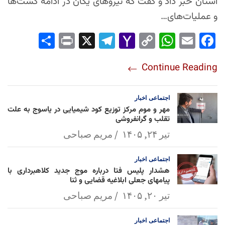
استان خبر داد و گفت که نیروهای یگان در ادامه گشت‌ها
و عملیات‌های…
Sha
Pri
X
Tel
Yah
Co
Wh
Em
Fac
re
nt
egr
oo
py
ats
ail
ebo
Continue Reading
am
Mai
Lin
Ap
ok
l
k
p
اجتماعی
اخبار
مهر و موم مرکز توزیع کود شیمیایی در یاسوج به علت
تقلب و گرانفروشی
تیر ۲۴, ۱۴۰۵
مریم صباحی
اجتماعی
اخبار
هشدار پلیس فتا درباره موج جدید کلاهبرداری با
پیامهای جعلی ابلاغیه قضایی و ثنا
تیر ۲۰, ۱۴۰۵
مریم صباحی
اجتماعی
اخبار