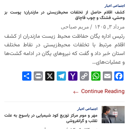
اجتماعی
اخبار
کشف اقلام حاصل از تخلفات محیط‌زیستی در مازندران؛ پوست بز
وحشی، فشنگ و چوب قاچاق
مرداد ۳, ۱۴۰۵
مریم صباحی
رئیس اداره یگان حفاظت محیط زیست مازندران از کشف
اقلام مرتبط با تخلفات محیط‌زیستی در نقاط مختلف
استان خبر داد و گفت که نیروهای یگان در ادامه گشت‌ها
و عملیات‌های…
Sha
Pri
X
Tel
Yah
Co
Wh
Em
Fac
re
nt
egr
oo
py
ats
ail
ebo
Continue Reading
am
Mai
Lin
Ap
ok
l
k
p
اجتماعی
اخبار
مهر و موم مرکز توزیع کود شیمیایی در یاسوج به علت
تقلب و گرانفروشی