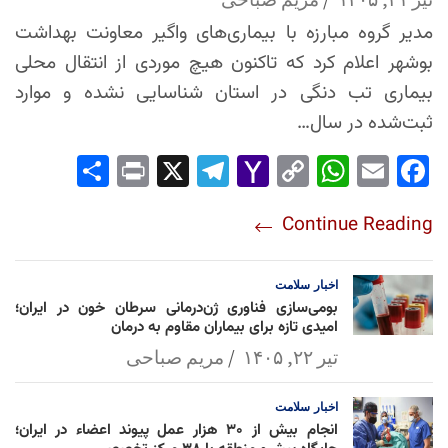
مدیر گروه مبارزه با بیماری‌های واگیر معاونت بهداشت
بوشهر اعلام کرد که تاکنون هیچ موردی از انتقال محلی
بیماری تب دنگی در استان شناسایی نشده و موارد
ثبت‌شده در سال…
Sha
Pri
X
Tel
Yah
Co
Wh
Em
Fac
re
nt
egr
oo
py
ats
ail
ebo
Continue Reading
am
Mai
Lin
Ap
ok
l
k
p
اخبار
سلامت
بومی‌سازی فناوری ژن‌درمانی سرطان خون در ایران؛
امیدی تازه برای بیماران مقاوم به درمان
تیر ۲۲, ۱۴۰۵
مریم صباحی
اخبار
سلامت
انجام بیش از ۳۰ هزار عمل پیوند اعضاء در ایران؛