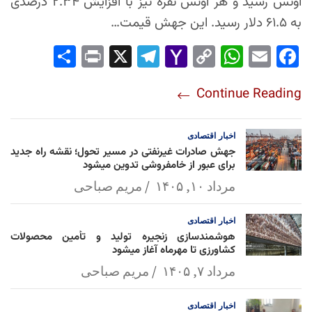
اونس رسید و هر اونس نقره نیز با افزایش ۲.۳۴ درصدی
به ۶۱.۵ دلار رسید. این جهش قیمت…
Sha
Pri
X
Tel
Yah
Co
Wh
Em
Fac
re
nt
egr
oo
py
ats
ail
ebo
Continue Reading
am
Mai
Lin
Ap
ok
l
k
p
اخبار
اقتصادی
جهش صادرات غیرنفتی در مسیر تحول؛ نقشه راه جدید
برای عبور از خامفروشی تدوین میشود
مرداد ۱۰, ۱۴۰۵
مریم صباحی
اخبار
اقتصادی
هوشمندسازی زنجیره تولید و تأمین محصولات
کشاورزی تا مهرماه آغاز میشود
مرداد ۷, ۱۴۰۵
مریم صباحی
اخبار
اقتصادی