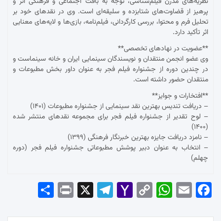
نظریه‌های مدرن فیلم‌شناسی، توجه به بافت اجتماعی و فرهنگی اثر و
پرهیز از قضاوت‌های شتابزده و سلیقه‌ای است. وی در نقدهای خود بر
تحلیل فرم و محتوا، بررسی کارگردانی، فیلم‌نامه، بازی‌ها و لایه‌های معنایی
اثر تأکید دارد.
**عضویت در نهادهای تخصصی**
وی عضو انجمن منتقدان و نویسندگان سینمایی ایران و خانه سینماست و
در چندین دوره از جشنواره فیلم فجر به عنوان داور بخش مطبوعات و
منتقدان حضور داشته است.
**افتخارات و جوایز**
– دریافت تندیس بهترین نقد سینمایی از جشنواره مطبوعات (۱۴۰۱)
– لوح تقدیر از جشنواره فیلم فجر برای مجموعه نقدهای منتشر شده
(۱۴۰۰)
– نامزد دریافت جایزه بهترین خبرنگار فرهنگی (۱۳۹۹)
– انتخاب به عنوان دبیر پوشش مطبوعاتی جشنواره فیلم فجر (دوره
چهلم)
Sha
Pri
X
Tel
Yah
Co
Wh
Em
Fac
re
nt
egr
oo
py
ats
ail
ebo