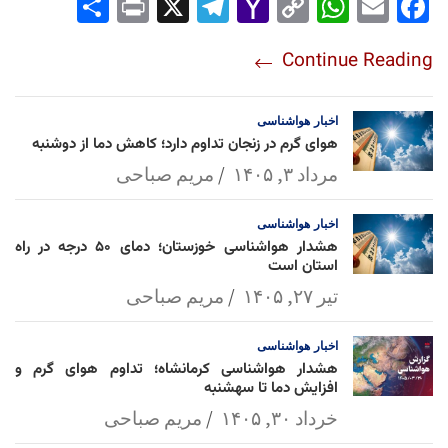
Sha
Pri
X
Tel
Yah
Co
Wh
Em
Fac
re
nt
egr
oo
py
ats
ail
ebo
Continue Reading
am
Mai
Lin
Ap
ok
l
k
p
اخبار
هواشناسی
هوای گرم در زنجان تداوم دارد؛ کاهش دما از دوشنبه
مرداد ۳, ۱۴۰۵
مریم صباحی
اخبار
هواشناسی
هشدار هواشناسی خوزستان؛ دمای ۵۰ درجه در راه
استان است
تیر ۲۷, ۱۴۰۵
مریم صباحی
اخبار
هواشناسی
هشدار هواشناسی کرمانشاه؛ تداوم هوای گرم و
افزایش دما تا سهشنبه
خرداد ۳۰, ۱۴۰۵
مریم صباحی