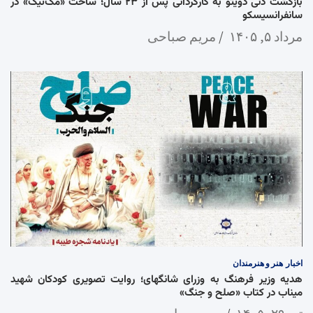
بازگشت دنی دویتو به کارگردانی پس از ۲۳ سال؛ ساخت «مک‌تیگ» در
سانفرانسیسکو
مرداد ۵, ۱۴۰۵
مریم صباحی
اخبار
هنر و هنرمندان
هدیه وزیر فرهنگ به وزرای شانگهای؛ روایت تصویری کودکان شهید
میناب در کتاب «صلح و جنگ»