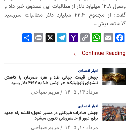
وصول ۱۲.۸ میلیارد دلار از مطالبات این صندوق خبر داد و
گفت: از مجموع ۲۲.۳ میلیارد دلار مطالبات سررسید
گذشته، بیش…
Sha
Pri
X
Tel
Yah
Co
Wh
Em
Fac
re
nt
egr
oo
py
ats
ail
ebo
Continue Reading
am
Mai
Lin
Ap
ok
l
k
p
اخبار
اقتصادی
جهش قیمت جهانی طلا و نقره همزمان با کاهش
تنشهای ژئوپلیتیک؛ هر اونس طلا به ۴۱۶۲ دلار رسید
مرداد ۱۴, ۱۴۰۵
مریم صباحی
اخبار
اقتصادی
جهش صادرات غیرنفتی در مسیر تحول؛ نقشه راه جدید
برای عبور از خامفروشی تدوین میشود
مرداد ۱۰, ۱۴۰۵
مریم صباحی