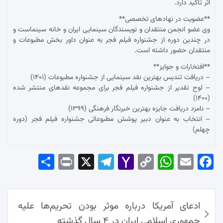
اثر تأکید دارد.
**عضویت در نهادهای تخصصی**
وی عضو انجمن منتقدان و نویسندگان سینمایی ایران و خانه سینماست و
در چندین دوره از جشنواره فیلم فجر به عنوان داور بخش مطبوعات و
منتقدان حضور داشته است.
**افتخارات و جوایز**
– دریافت تندیس بهترین نقد سینمایی از جشنواره مطبوعات (۱۴۰۱)
– لوح تقدیر از جشنواره فیلم فجر برای مجموعه نقدهای منتشر شده
(۱۴۰۰)
– نامزد دریافت جایزه بهترین خبرنگار فرهنگی (۱۳۹۹)
– انتخاب به عنوان دبیر پوشش مطبوعاتی جشنواره فیلم فجر (دوره
چهلم)
Sha
Pri
X
Tel
Yah
Co
Wh
Em
Fac
re
nt
egr
oo
py
ats
ail
ebo
ok
راهبری
Ap
Lin
Mai
am
ادعای آمریکا درباره موثر بودن تحریم‌ها علیه
نوشته‌ها
p
k
l
جمهوری اسلامی ایران در ۴ سال گذشته