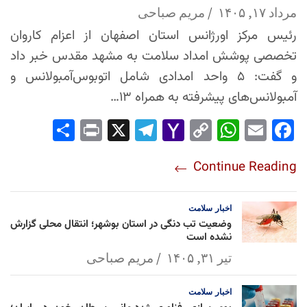
مرداد ۱۷, ۱۴۰۵
مریم صباحی
رئیس مرکز اورژانس استان اصفهان از اعزام کاروان
تخصصی پوشش امداد سلامت به مشهد مقدس خبر داد
و گفت: ۵ واحد امدادی شامل اتوبوس‌آمبولانس و
آمبولانس‌های پیشرفته به همراه ۱۳…
Sha
Pri
X
Tel
Yah
Co
Wh
Em
Fac
re
nt
egr
oo
py
ats
ail
ebo
Continue Reading
am
Mai
Lin
Ap
ok
l
k
p
اخبار
سلامت
وضعیت تب دنگی در استان بوشهر؛ انتقال محلی گزارش
نشده است
تیر ۳۱, ۱۴۰۵
مریم صباحی
اخبار
سلامت