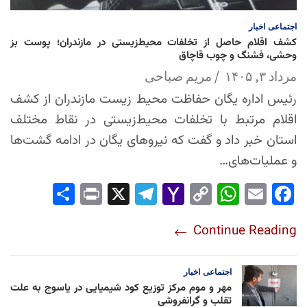
اجتماعی
اخبار
کشف اقلام حاصل از تخلفات محیط‌زیستی در مازندران؛ پوست بز
وحشی، فشنگ و چوب قاچاق
مرداد ۳, ۱۴۰۵
مریم صباحی
رئیس اداره یگان حفاظت محیط زیست مازندران از کشف
اقلام مرتبط با تخلفات محیط‌زیستی در نقاط مختلف
استان خبر داد و گفت که نیروهای یگان در ادامه گشت‌ها
و عملیات‌های…
Sha
Pri
X
Tel
Yah
Co
Wh
Em
Fac
re
nt
egr
oo
py
ats
ail
ebo
Continue Reading
am
Mai
Lin
Ap
ok
l
k
p
اجتماعی
اخبار
مهر و موم مرکز توزیع کود شیمیایی در یاسوج به علت
تقلب و گرانفروشی