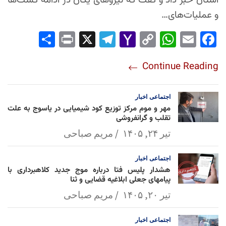
استان خبر داد و گفت که نیروهای یگان در ادامه گشت‌ها
و عملیات‌های…
Sha
Pri
X
Tel
Yah
Co
Wh
Em
Fac
re
nt
egr
oo
py
ats
ail
ebo
Continue Reading
am
Mai
Lin
Ap
ok
l
k
p
اجتماعی
اخبار
مهر و موم مرکز توزیع کود شیمیایی در یاسوج به علت
تقلب و گرانفروشی
تیر ۲۴, ۱۴۰۵
مریم صباحی
اجتماعی
اخبار
هشدار پلیس فتا درباره موج جدید کلاهبرداری با
پیامهای جعلی ابلاغیه قضایی و ثنا
تیر ۲۰, ۱۴۰۵
مریم صباحی
اجتماعی
اخبار