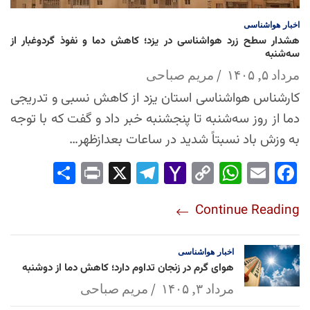
اخبار
هواشناسی
هشدار سطح زرد هواشناسی در یزد؛ کاهش دما و نفوذ گردوغبار از
سه‌شنبه
مرداد ۵, ۱۴۰۵
مریم صباحی
کارشناس هواشناسی استان یزد از کاهش نسبی و تدریجی
دما از روز سه‌شنبه تا پنجشنبه خبر داد و گفت که با توجه
به وزش باد نسبتاً شدید در ساعات بعدازظهر…
Sha
Pri
X
Tel
Yah
Co
Wh
Em
Fac
re
nt
egr
oo
py
ats
ail
ebo
Continue Reading
am
Mai
Lin
Ap
ok
l
k
p
اخبار
هواشناسی
هوای گرم در زنجان تداوم دارد؛ کاهش دما از دوشنبه
مرداد ۳, ۱۴۰۵
مریم صباحی