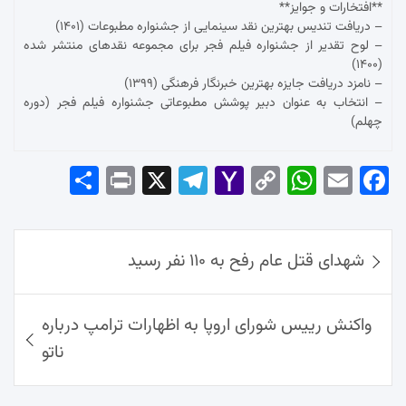
**افتخارات و جوایز**
– دریافت تندیس بهترین نقد سینمایی از جشنواره مطبوعات (۱۴۰۱)
– لوح تقدیر از جشنواره فیلم فجر برای مجموعه نقدهای منتشر شده
(۱۴۰۰)
– نامزد دریافت جایزه بهترین خبرنگار فرهنگی (۱۳۹۹)
– انتخاب به عنوان دبیر پوشش مطبوعاتی جشنواره فیلم فجر (دوره
چهلم)
Sha
Pri
X
Tel
Yah
Co
Wh
Em
Fac
re
nt
egr
oo
py
ats
ail
ebo
ok
راهبری
Ap
Lin
Mai
am
شهدای قتل عام رفح به ۱۱۰ نفر رسید
نوشته‌ها
p
k
l
واکنش رییس شورای اروپا به اظهارات ترامپ درباره
ناتو