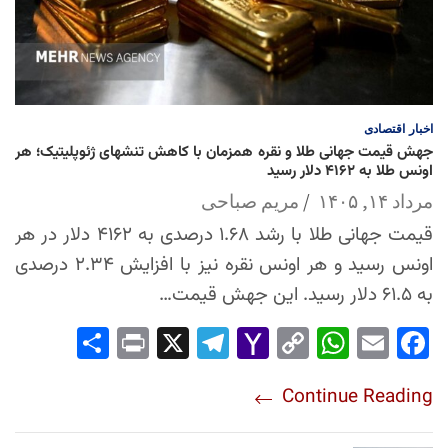
اخبار
اقتصادی
جهش قیمت جهانی طلا و نقره همزمان با کاهش تنشهای ژئوپلیتیک؛ هر
اونس طلا به ۴۱۶۲ دلار رسید
مرداد ۱۴, ۱۴۰۵
مریم صباحی
قیمت جهانی طلا با رشد ۱.۶۸ درصدی به ۴۱۶۲ دلار در هر
اونس رسید و هر اونس نقره نیز با افزایش ۲.۳۴ درصدی
به ۶۱.۵ دلار رسید. این جهش قیمت…
Sha
Pri
X
Tel
Yah
Co
Wh
Em
Fac
re
nt
egr
oo
py
ats
ail
ebo
Continue Reading
am
Mai
Lin
Ap
ok
l
k
p