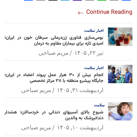
re
nt
egr
oo
py
ats
ail
ebo
Continue Reading
am
Mai
Lin
Ap
ok
l
k
p
اخبار
سلامت
بومی‌سازی فناوری ژن‌درمانی سرطان خون در ایران؛
امیدی تازه برای بیماران مقاوم به درمان
تیر ۲۲, ۱۴۰۵
مریم صباحی
اخبار
سلامت
انجام بیش از ۳۰ هزار عمل پیوند اعضاء در ایران؛
جایگاه پیشرو منطقه با ۳۸ مرکز تخصصی
اردیبهشت ۳۱, ۱۴۰۵
مریم صباحی
سلامت
شیوع بالای آسیبهای دندانی در خردسالان؛ هشدار
دندانپزشک به والدین
اردیبهشت ۱۰, ۱۴۰۵
مریم صباحی