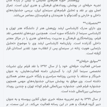
پژوهشگر حوزه هنرهای نمایشی با بیش از یازده سال
تجربه حرفه‌ای در پوشش رویدادهای فرهنگی و هنری ایران است. تمرکز
اصلی وی بر نقد و تحلیل فیلم‌های سینمای ایران، بررسی جشنواره‌های
داخلی و خارجی و گفت‌وگو با هنرمندان و فیلم‌سازان معاصر می‌باشد.
**تحصیلات**
وی دارای مدرک کارشناسی ارشد پژوهش هنر از دانشگاه هنر تهران و
کارشناسی سینما از دانشگاه سوره است. همچنین دوره‌های تخصصی نقد
فیلم، روزنامه‌نگاری فرهنگی و مدیریت رسانه‌های هنری را در مراکز معتبر
داخلی گذرانده است. پایان‌نامه کارشناسی ارشد وی با موضوع «تحلیل
بازنمایی هویت زنانه در سینمای پس از انقلاب» مورد تقدیر استادان قرار
گرفته است.
**سوابق حرفه‌ای**
صباحی فعالیت حرفه‌ای خود را از سال ۱۳۹۲ با نقد فیلم برای نشریات
تخصصی سینما آغاز کرد. با گسترش دامنه فعالیت‌هایش، به عنوان
خبرنگار و منتقد با چندین روزنامه سراسری و پایگاه خبری معتبر همکاری
داشته است. وی موفق به پوشش میدانی جشنواره‌های مهمی همچون
جشنواره فیلم فجر، جشنواره بین‌المللی فیلم کوتاه تهران و چندین رویداد
سینمایی بین‌المللی شده است.
از سال ۱۳۹۹ به تیم تحریریه مجله خبری جوان آنلاین پیوسته و به عنوان
دبیر گروه فرهنگ و هنر در این رسانه فعالیت می‌کند. در این سمت، بر