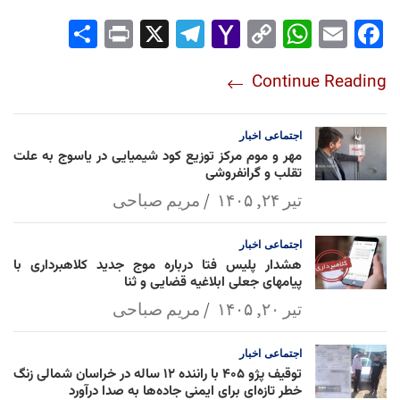
Sha
Pri
X
Tel
Yah
Co
Wh
Em
Fac
re
nt
egr
oo
py
ats
ail
ebo
Continue Reading
am
Mai
Lin
Ap
ok
l
k
p
اجتماعی
اخبار
مهر و موم مرکز توزیع کود شیمیایی در یاسوج به علت
تقلب و گرانفروشی
تیر ۲۴, ۱۴۰۵
مریم صباحی
اجتماعی
اخبار
هشدار پلیس فتا درباره موج جدید کلاهبرداری با
پیامهای جعلی ابلاغیه قضایی و ثنا
تیر ۲۰, ۱۴۰۵
مریم صباحی
اجتماعی
اخبار
توقیف پژو ۴۰۵ با راننده ۱۲ ساله در خراسان شمالی زنگ
خطر تازه‌ای برای ایمنی جاده‌ها به صدا درآورد