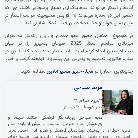
دستمزد هفت رقمی دریافت خواهند کرد. با این حال، این هزینه برای
آکادمی اسکار می‌تواند سرمایه‌گذاری بسیار پرسودی باشد، چرا که
حضور این دو ستاره می‌تواند به افزایش محبوبیت مراسم اسکار در
میان نسل جوان و جذب مخاطبان جدید کمک شایانی کند.
در مجموع، احتمال حضور هیو جکمن و رایان رینولدز به عنوان
میزبانان مراسم اسکار 2025، هیجان بسیاری را در میان
سینمادوستان ایجاد کرده است. باید منتظر ماند و دید که آیا این دو
ستاره هالیوود تصمیم به پذیرش این پیشنهاد خواهند گرفت یا خیر.
جدیدترین اخبار را در
مجله خبری مسیر آنلاین
مطالعه کنید.
مریم صباحی
**مریم صباحی**
دبیر گروه فرهنگ و هنر
مریم صباحی روزنامه‌نگار فرهنگی، منتقد سینما و
پژوهشگر حوزه هنرهای نمایشی با بیش از یازده سال
تجربه حرفه‌ای در پوشش رویدادهای فرهنگی و هنری ایران است. تمرکز
اصلی وی بر نقد و تحلیل فیلم‌های سینمای ایران، بررسی جشنواره‌های