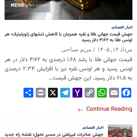
اخبار
اقتصادی
جهش قیمت جهانی طلا و نقره همزمان با کاهش تنشهای ژئوپلیتیک؛ هر
اونس طلا به ۴۱۶۲ دلار رسید
مرداد ۱۴, ۱۴۰۵
مریم صباحی
قیمت جهانی طلا با رشد ۱.۶۸ درصدی به ۴۱۶۲ دلار در هر
اونس رسید و هر اونس نقره نیز با افزایش ۲.۳۴ درصدی
به ۶۱.۵ دلار رسید. این جهش قیمت…
Sha
Pri
X
Tel
Yah
Co
Wh
Em
Fac
re
nt
egr
oo
py
ats
ail
ebo
Continue Reading
am
Mai
Lin
Ap
ok
l
k
p
اخبار
اقتصادی
جهش صادرات غیرنفتی در مسیر تحول؛ نقشه راه جدید