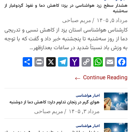
هشدار سطح زرد هواشناسی در یزد؛ کاهش دما و نفوذ گردوغبار از
سه‌شنبه
مرداد ۵, ۱۴۰۵
مریم صباحی
کارشناس هواشناسی استان یزد از کاهش نسبی و تدریجی
دما از روز سه‌شنبه تا پنجشنبه خبر داد و گفت که با توجه
به وزش باد نسبتاً شدید در ساعات بعدازظهر…
Sha
Pri
X
Tel
Yah
Co
Wh
Em
Fac
re
nt
egr
oo
py
ats
ail
ebo
Continue Reading
am
Mai
Lin
Ap
ok
l
k
p
اخبار
هواشناسی
هوای گرم در زنجان تداوم دارد؛ کاهش دما از دوشنبه
مرداد ۳, ۱۴۰۵
مریم صباحی
اخبار
هواشناسی