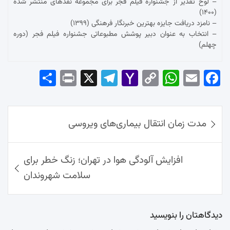
– لوح تقدیر از جشنواره فیلم فجر برای مجموعه نقدهای منتشر شده
(۱۴۰۰)
– نامزد دریافت جایزه بهترین خبرنگار فرهنگی (۱۳۹۹)
– انتخاب به عنوان دبیر پوشش مطبوعاتی جشنواره فیلم فجر (دوره
چهلم)
Sha
Pri
X
Tel
Yah
Co
Wh
Em
Fac
re
nt
egr
oo
py
ats
ail
ebo
ok
راهبری
Ap
Lin
Mai
am
مدت زمان انتقال بیماری‌های ویروسی
نوشته‌ها
p
k
l
افزایش آلودگی هوا در تهران؛ زنگ خطر برای
سلامت شهروندان
دیدگاهتان را بنویسید