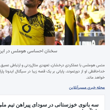
سخنان احساسی هوملس در این ش
متس هوملس با عملکردی درخشان، تعهدی مثال‌زدنی و ارتباطی عمیق با ه
خداحافظی او از دورتموند، پایانی بر یک قصه زیبا در سیگنال ایدونا پ
خواهد ماند.
مجله خبری مسیرآنلاین