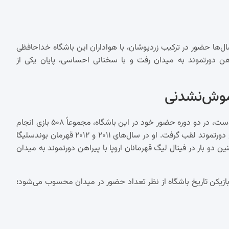
ها حضور در ترکیب زردپوشان، با هواداران این باشگاه خداحافظی
اهن دورتموند به میدان رفت و با سخنانی احساسی، پایان یکی از
هوملس که نخستین‌بار در ژانویه ۲۰۰۸ از بایرن مونیخ به دورتموند پیوست، در دو دوره حضور خود در این باشگاه، مجموعاً ۵۰۸ بازی انجام
داد و با ثبت ۳۸ گل و ۲۳ پاس گل، یکی از تأثیرگذارترین بازیکنان تاریخ دورتموند لقب گرفت. او در سال‌های ۲۰۱۱ و ۲۰۱۲ قهرمان بوندسلیگا
لای سر برد. همچنین دو بار در فینال لیگ قهرمانان اروپا با پیراهن دورتموند به میدان
لس پس از میشائیل زورک (۵۷۲ بازی)، دومین بازیکن تاریخ باشگاه از نظر تعداد حضور در میدان محسوب می‌شود؛