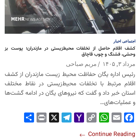
اجتماعی
اخبار
کشف اقلام حاصل از تخلفات محیط‌زیستی در مازندران؛ پوست بز
وحشی، فشنگ و چوب قاچاق
مرداد ۳, ۱۴۰۵
مریم صباحی
رئیس اداره یگان حفاظت محیط زیست مازندران از کشف
اقلام مرتبط با تخلفات محیط‌زیستی در نقاط مختلف
استان خبر داد و گفت که نیروهای یگان در ادامه گشت‌ها
و عملیات‌های…
Sha
Pri
X
Tel
Yah
Co
Wh
Em
Fac
re
nt
egr
oo
py
ats
ail
ebo
Continue Reading
am
Mai
Lin
Ap
ok