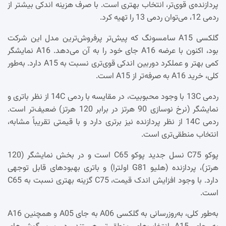
پردازنده‌ی قوی‌تر، انتخاب بهتری است. با صرف هزینه اندکی بیشتر از
ردمی 12، می‌توان ردمی 13 را تهیه کرد.
گلکسی A15 سامسونگ که پیش‌تر پرفروش‌ترین مدل این شرکت
بود، اکنون با عرضه A16 جای خود را به آن می‌دهد. A16 نمایشگر
کمی بهتر و عملکرد دوربین اندکی قوی‌تری نسبت به A15 دارد. به‌طور
کلی، خرید A16 به صرفه‌تر از A15 است.
ردمی 13C با وجود محبوبیت، در مقایسه با ردمی 14C از نظر باتری و
نمایشگر (نرخ نوسازی 90 هرتز در برابر 120 هرتز) ضعیف‌تر است.
ردمی 14C از نظر پردازنده نیز برتری دارد و با قیمتی تقریباً مشابه،
انتخاب منطقی‌تری است.
پوکو C75 نسل جدید پوکو C65 است و در بخش نمایشگر (120
هرتز)، پردازنده (هلیو G81 اولترا) و باتری بهبودهای قابل توجهی
دارد. با وجود افزایش اندک قیمت، C75 گزینه بهتری نسبت به C65
است.
به‌طور کلی، به‌روزرسانی به گلکسی A06 به جای A05 و همچنین A16