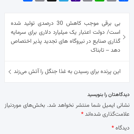
re
nt
egr
oo
py
ats
ail
ebo
ok
راهبری
Ap
Lin
Mai
am
بی برقی موجب کاهش 30 درصدی تولید شده
نوشته‌ها
p
k
l
است/ دولت اعتبار یک میلیارد دلاری برای سرمایه
گذاری صنایع در نیروگاه های تجدید پذیر اختصاص
دهد – تابناک
این پرنده برای رسیدن به غذا جنگل را آتش می‌زند
دیدگاهتان را بنویسید
نشانی ایمیل شما منتشر نخواهد شد.
بخش‌های موردنیاز
علامت‌گذاری شده‌اند
*
دیدگاه
*