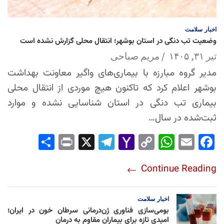
اخبار
سلامت
وضعیت تب دنگی در استان بوشهر؛ انتقال محلی گزارش نشده است
تیر ۳۱, ۱۴۰۵
مریم صباحی
مدیر گروه مبارزه با بیماری‌های واگیر معاونت بهداشت
بوشهر اعلام کرد که تاکنون هیچ موردی از انتقال محلی
بیماری تب دنگی در استان شناسایی نشده و موارد
ثبت‌شده در سال…
Sha
Pri
X
Tel
Yah
Co
Wh
Em
Fac
re
nt
egr
oo
py
ats
ail
ebo
Continue Reading
am
Mai
Lin
Ap
ok
l
k
p
اخبار
سلامت
بومی‌سازی فناوری ژن‌درمانی سرطان خون در ایران؛
امیدی تازه برای بیماران مقاوم به درمان