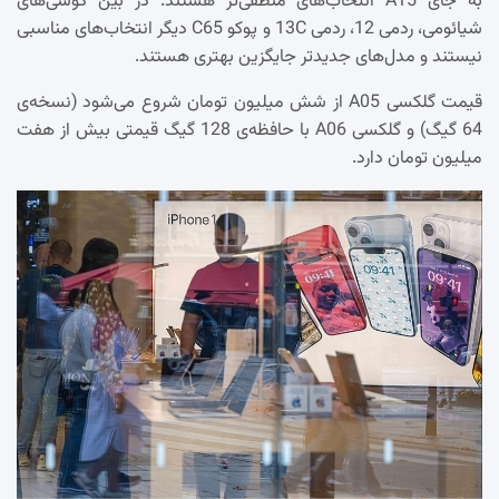
به جای A15 انتخاب‌های منطقی‌تر هستند. در بین گوشی‌های
شیائومی، ردمی 12، ردمی 13C و پوکو C65 دیگر انتخاب‌های مناسبی
نیستند و مدل‌های جدیدتر جایگزین بهتری هستند.
قیمت گلکسی A05 از شش میلیون تومان شروع می‌شود (نسخه‌ی
64 گیگ) و گلکسی A06 با حافظه‌ی 128 گیگ قیمتی بیش از هفت
میلیون تومان دارد.