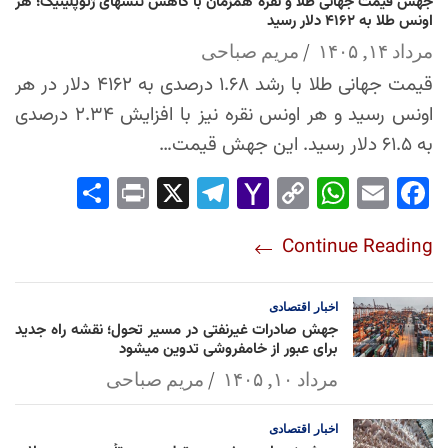
جهش قیمت جهانی طلا و نقره همزمان با کاهش تنشهای ژئوپلیتیک؛ هر
اونس طلا به ۴۱۶۲ دلار رسید
مرداد ۱۴, ۱۴۰۵
مریم صباحی
قیمت جهانی طلا با رشد ۱.۶۸ درصدی به ۴۱۶۲ دلار در هر
اونس رسید و هر اونس نقره نیز با افزایش ۲.۳۴ درصدی
به ۶۱.۵ دلار رسید. این جهش قیمت…
Sha
Pri
X
Tel
Yah
Co
Wh
Em
Fac
re
nt
egr
oo
py
ats
ail
ebo
Continue Reading
am
Mai
Lin
Ap
ok
l
k
p
اخبار
اقتصادی
جهش صادرات غیرنفتی در مسیر تحول؛ نقشه راه جدید
برای عبور از خامفروشی تدوین میشود
مرداد ۱۰, ۱۴۰۵
مریم صباحی
اخبار
اقتصادی