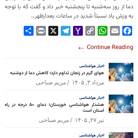
دما از روز سه‌شنبه تا پنجشنبه خبر داد و گفت که با توجه
به وزش باد نسبتاً شدید در ساعات بعدازظهر…
Sha
Pri
X
Tel
Yah
Co
Wh
Em
Fac
re
nt
egr
oo
py
ats
ail
ebo
Continue Reading
am
Mai
Lin
Ap
ok
l
k
p
اخبار
هواشناسی
هوای گرم در زنجان تداوم دارد؛ کاهش دما از دوشنبه
مرداد ۳, ۱۴۰۵
مریم صباحی
اخبار
هواشناسی
هشدار هواشناسی خوزستان؛ دمای ۵۰ درجه در راه
استان است
تیر ۲۷, ۱۴۰۵
مریم صباحی
اخبار
هواشناسی