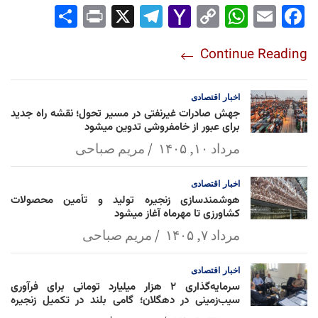
Sha
Pri
X
Tel
Yah
Co
Wh
Em
Fac
re
nt
egr
oo
py
ats
ail
ebo
Continue Reading
am
Mai
Lin
Ap
ok
l
k
p
اخبار
اقتصادی
جهش صادرات غیرنفتی در مسیر تحول؛ نقشه راه جدید
برای عبور از خامفروشی تدوین میشود
مرداد ۱۰, ۱۴۰۵
مریم صباحی
اخبار
اقتصادی
هوشمندسازی زنجیره تولید و تأمین محصولات
کشاورزی تا مهرماه آغاز میشود
مرداد ۷, ۱۴۰۵
مریم صباحی
اخبار
اقتصادی
سرمایه‌گذاری ۲ هزار میلیارد تومانی برای فرآوری
سیب‌زمینی در دهگلان؛ گامی بلند در تکمیل زنجیره
ارزش کشاورزی