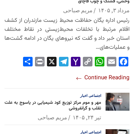
وحشی، فشنگ و چوب قاچاق
مرداد ۳, ۱۴۰۵
مریم صباحی
رئیس اداره یگان حفاظت محیط زیست مازندران از کشف
اقلام مرتبط با تخلفات محیط‌زیستی در نقاط مختلف
استان خبر داد و گفت که نیروهای یگان در ادامه گشت‌ها
و عملیات‌های…
Sha
Pri
X
Tel
Yah
Co
Wh
Em
Fac
re
nt
egr
oo
py
ats
ail
ebo
Continue Reading
am
Mai
Lin
Ap
ok
l
k
p
اجتماعی
اخبار
مهر و موم مرکز توزیع کود شیمیایی در یاسوج به علت
تقلب و گرانفروشی
تیر ۲۴, ۱۴۰۵
مریم صباحی
اجتماعی
اخبار