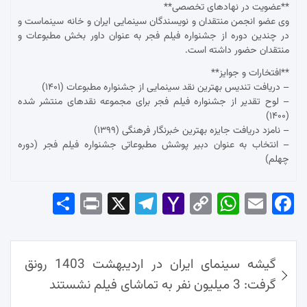
**عضویت در نهادهای تخصصی**
وی عضو انجمن منتقدان و نویسندگان سینمایی ایران و خانه سینماست و
در چندین دوره از جشنواره فیلم فجر به عنوان داور بخش مطبوعات و
منتقدان حضور داشته است.
**افتخارات و جوایز**
– دریافت تندیس بهترین نقد سینمایی از جشنواره مطبوعات (۱۴۰۱)
– لوح تقدیر از جشنواره فیلم فجر برای مجموعه نقدهای منتشر شده
(۱۴۰۰)
– نامزد دریافت جایزه بهترین خبرنگار فرهنگی (۱۳۹۹)
– انتخاب به عنوان دبیر پوشش مطبوعاتی جشنواره فیلم فجر (دوره
چهلم)
Sha
Pri
X
Tel
Yah
Co
Wh
Em
Fac
re
nt
egr
oo
py
ats
ail
ebo
ok
راهبری
Ap
Lin
Mai
am
گیشه سینمای ایران در اردیبهشت 1403 رونق
نوشته‌ها
p
k
l
گرفت: 3 میلیون نفر به تماشای فیلم نشستند