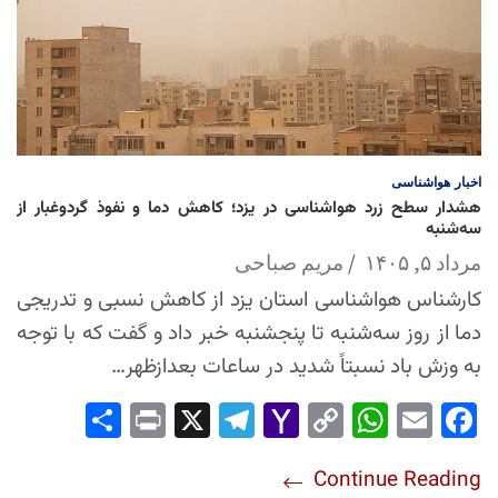
اخبار
هواشناسی
هشدار سطح زرد هواشناسی در یزد؛ کاهش دما و نفوذ گردوغبار از
سه‌شنبه
مرداد ۵, ۱۴۰۵
مریم صباحی
کارشناس هواشناسی استان یزد از کاهش نسبی و تدریجی
دما از روز سه‌شنبه تا پنجشنبه خبر داد و گفت که با توجه
به وزش باد نسبتاً شدید در ساعات بعدازظهر…
Sha
Pri
X
Tel
Yah
Co
Wh
Em
Fac
re
nt
egr
oo
py
ats
ail
ebo
Continue Reading
am
Mai
Lin
Ap
ok