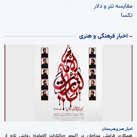
مقایسه تتر و دلار
تکسا
اخبار فرهنگی و هنری
اخبار
هنر و هنرمندان
همکاری فراملی مداحان در آلبوم «یالثارات الامام»؛ روایتی تازه از