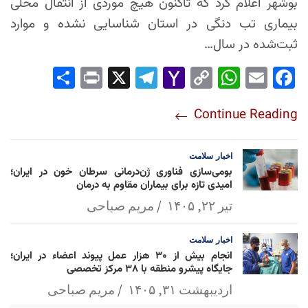
بوشهر اعلام کرد که تاکنون هیچ موردی از انتقال محلی
بیماری تب دنگی در استان شناسایی نشده و موارد
ثبت‌شده در سال…
Sha
Pri
X
Tel
Yah
Co
Wh
Em
Fac
re
nt
egr
oo
py
ats
ail
ebo
Continue Reading
am
Mai
Lin
Ap
ok
l
k
p
اخبار
سلامت
بومی‌سازی فناوری ژن‌درمانی سرطان خون در ایران؛
امیدی تازه برای بیماران مقاوم به درمان
تیر ۲۲, ۱۴۰۵
مریم صباحی
اخبار
سلامت
انجام بیش از ۳۰ هزار عمل پیوند اعضاء در ایران؛
جایگاه پیشرو منطقه با ۳۸ مرکز تخصصی
اردیبهشت ۳۱, ۱۴۰۵
مریم صباحی