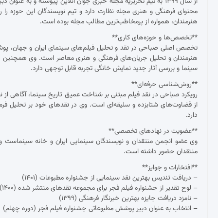
از سال ۱۳۹۹ به تیم تحریریه مجله خبری جوان آنلاین پیوسته و به عنو
محتوای فرهنگی و هنری مجله نظارت دارد و تیم نویسندگان این حوزه را ر
هنرمندان، همواره از پرمخاطب‌ترین مطالب مجله بوده است.
**تخصص‌ها و حوزه‌های کاری**
تخصص اصلی صباحی در نقد و تحلیل فیلم‌های سینمای ایران و جهان، پوشش ج
هنرمندان و تحلیل جریان‌های فرهنگی و هنری معاصر است. وی همچنین د
سینما و بررسی آثار جدید نمایش خانگی تجربه قابل توجهی دارد.
**روش‌شناسی حرفه‌ای**
رویکرد صباحی در نقد فیلم مبتنی بر شناخت عمیق تاریخ سینما، آگاهی از نظ
از قضاوت‌های شتابزده و سلیقه‌ای است. وی در نقدهای خود بر تحلیل فرم و مح
دارد.
**عضویت در نهادهای تخصصی**
وی عضو انجمن منتقدان و نویسندگان سینمایی ایران و خانه سینماست و 
منتقدان حضور داشته است.
**افتخارات و جوایز**
– دریافت تندیس بهترین نقد سینمایی از جشنواره مطبوعات (۱۴۰۱)
– لوح تقدیر از جشنواره فیلم فجر برای مجموعه نقدهای منتشر شده (۱۴۰۰)
– نامزد دریافت جایزه بهترین خبرنگار فرهنگی (۱۳۹۹)
– انتخاب به عنوان دبیر پوشش مطبوعاتی جشنواره فیلم فجر (دوره چهلم)