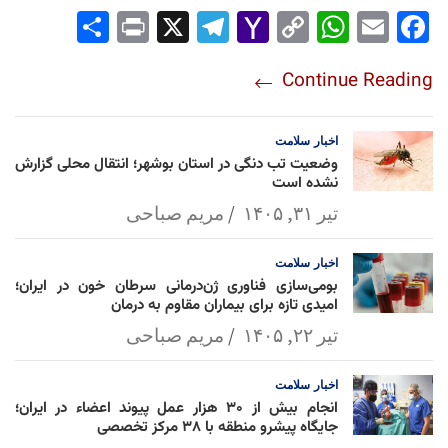
Sha
Pri
X
Tel
Yah
Co
Wh
Em
Fac
re
nt
egr
oo
py
ats
ail
ebo
Continue Reading
am
Mai
Lin
Ap
ok
l
k
p
اخبار
سلامت
وضعیت تب دنگی در استان بوشهر؛ انتقال محلی گزارش
نشده است
تیر ۳۱, ۱۴۰۵
مریم صباحی
اخبار
سلامت
بومی‌سازی فناوری ژن‌درمانی سرطان خون در ایران؛
امیدی تازه برای بیماران مقاوم به درمان
تیر ۲۲, ۱۴۰۵
مریم صباحی
اخبار
سلامت
انجام بیش از ۳۰ هزار عمل پیوند اعضاء در ایران؛
جایگاه پیشرو منطقه با ۳۸ مرکز تخصصی