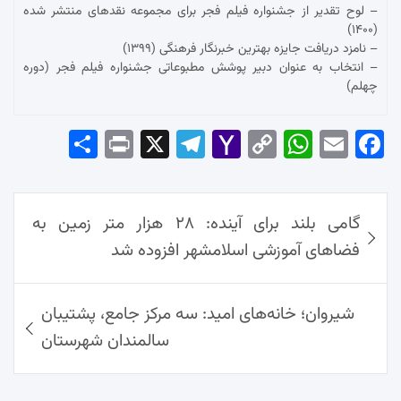
– لوح تقدیر از جشنواره فیلم فجر برای مجموعه نقدهای منتشر شده
(۱۴۰۰)
– نامزد دریافت جایزه بهترین خبرنگار فرهنگی (۱۳۹۹)
– انتخاب به عنوان دبیر پوشش مطبوعاتی جشنواره فیلم فجر (دوره
چهلم)
Sha
Pri
X
Tel
Yah
Co
Wh
Em
Fac
re
nt
egr
oo
py
ats
ail
ebo
ok
راهبری
Ap
Lin
Mai
am
گامی بلند برای آینده: ۲۸ هزار متر زمین به
نوشته‌ها
p
k
l
فضاهای آموزشی اسلامشهر افزوده شد
شیروان؛ خانه‌های امید: سه مرکز جامع، پشتیبان
سالمندان شهرستان