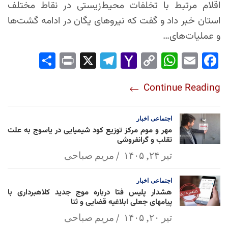
اقلام مرتبط با تخلفات محیط‌زیستی در نقاط مختلف
استان خبر داد و گفت که نیروهای یگان در ادامه گشت‌ها
و عملیات‌های…
Sha
Pri
X
Tel
Yah
Co
Wh
Em
Fac
re
nt
egr
oo
py
ats
ail
ebo
Continue Reading
am
Mai
Lin
Ap
ok
l
k
p
اجتماعی
اخبار
مهر و موم مرکز توزیع کود شیمیایی در یاسوج به علت
تقلب و گرانفروشی
تیر ۲۴, ۱۴۰۵
مریم صباحی
اجتماعی
اخبار
هشدار پلیس فتا درباره موج جدید کلاهبرداری با
پیامهای جعلی ابلاغیه قضایی و ثنا
تیر ۲۰, ۱۴۰۵
مریم صباحی