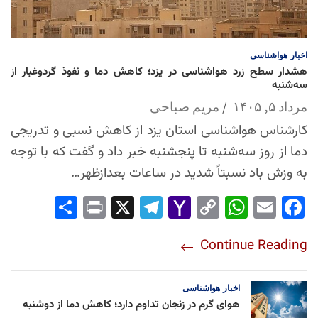
اخبار
هواشناسی
هشدار سطح زرد هواشناسی در یزد؛ کاهش دما و نفوذ گردوغبار از
سه‌شنبه
مرداد ۵, ۱۴۰۵
مریم صباحی
کارشناس هواشناسی استان یزد از کاهش نسبی و تدریجی
دما از روز سه‌شنبه تا پنجشنبه خبر داد و گفت که با توجه
به وزش باد نسبتاً شدید در ساعات بعدازظهر…
Sha
Pri
X
Tel
Yah
Co
Wh
Em
Fac
re
nt
egr
oo
py
ats
ail
ebo
Continue Reading
am
Mai
Lin
Ap
ok
l
k
p
اخبار
هواشناسی
هوای گرم در زنجان تداوم دارد؛ کاهش دما از دوشنبه